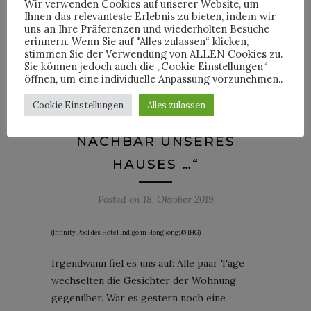
Wir verwenden Cookies auf unserer Website, um
Ihnen das relevanteste Erlebnis zu bieten, indem wir
uns an Ihre Präferenzen und wiederholten Besuche
erinnern. Wenn Sie auf "Alles zulassen“ klicken,
stimmen Sie der Verwendung von ALLEN Cookies zu.
ANZEIGE - IN KOOPERATION MIT HOTEL
Sie können jedoch auch die „Cookie Einstellungen“
INDIGO
öffnen, um eine individuelle Anpassung vorzunehmen..
„DER TRAUMGAST WÄRE
Cookie Einstellungen
Alles zulassen
EIN EINHEIMISCHER, EIN
NACHBAR UNSERES
HAUSES …“
Posted on
18. Oktober 2019
(Infinity Pool des Hotel Indigo in Hongkong; © IHG)
Irgendwann fiel es uns auf: Alle paar Tage
wechselten die Gesichter der Wohnung
gegenüber. War es gestern noch eine