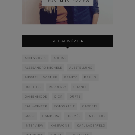
LÉON IM INTERVIEW
SCHLAGWÖRTER
ACCESSOIRES
ADIDAS
ALESSANDRO MICHELE
AUSSTELLUNG
AUSSTELLUNGSTIPP
BEAUTY
BERLIN
BUCHTIPP
BURBERRY
CHANEL
DAMENMODE
DIOR
DÜFTE
FALL-WINTER
FOTOGRAFIE
GADGETS
GUCCI
HAMBURG
HERMÈS
INTERIEUR
INTERVIEW
KAMPAGNE
KARL LAGERFELD