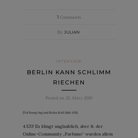
1
Comments
By
JULIAN
INTERVIEW
BERLIN KANN SCHLIMM
RIECHEN
Posted on
25. März 2019
(Ted Young-Ing und Stefan Kehl; Bild: AER)
4.533! Es klingt unglaublich, aber lt. der
Online-Community „Parfumo“ wurden allein