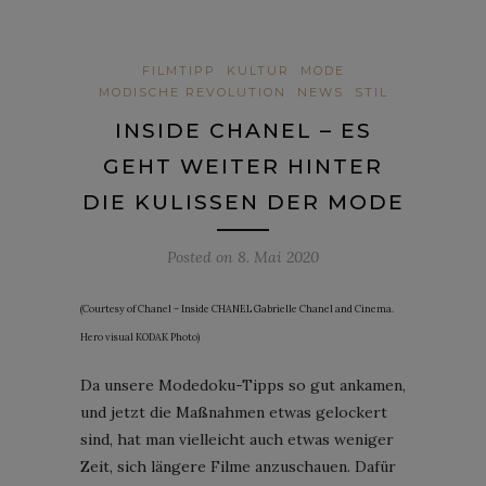
FILMTIPP
KULTUR
MODE
MODISCHE REVOLUTION
NEWS
STIL
INSIDE CHANEL – ES
GEHT WEITER HINTER
DIE KULISSEN DER MODE
Posted on
8. Mai 2020
(Courtesy of Chanel – Inside CHANEL Gabrielle Chanel and Cinema.
Hero visual KODAK Photo)
Da unsere Modedoku-Tipps so gut ankamen,
und jetzt die Maßnahmen etwas gelockert
sind, hat man vielleicht auch etwas weniger
Zeit, sich längere Filme anzuschauen. Dafür