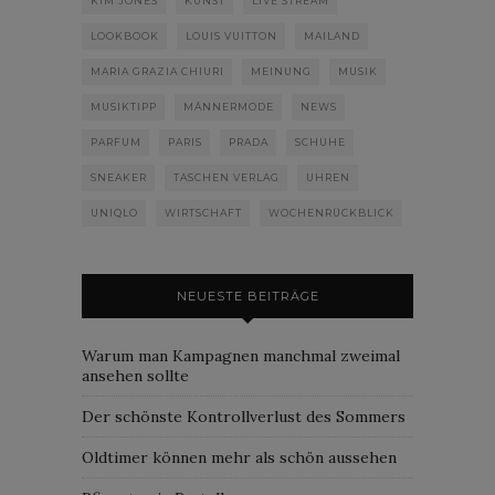
KIM JONES
KUNST
LIVE STREAM
LOOKBOOK
LOUIS VUITTON
MAILAND
MARIA GRAZIA CHIURI
MEINUNG
MUSIK
MUSIKTIPP
MÄNNERMODE
NEWS
PARFUM
PARIS
PRADA
SCHUHE
SNEAKER
TASCHEN VERLAG
UHREN
UNIQLO
WIRTSCHAFT
WOCHENRÜCKBLICK
NEUESTE BEITRÄGE
Warum man Kampagnen manchmal zweimal
ansehen sollte
Der schönste Kontrollverlust des Sommers
Oldtimer können mehr als schön aussehen