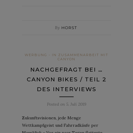
By
HORST
WERBUNG - IN ZUSAMMENARBEIT MIT
CANYON
NACHGEFRAGT BEI …
CANYON BIKES / TEIL 2
DES INTERVIEWS
Posted on
5. Juli 2019
Zukunftsvisionen, jede Menge
Wettkampfgeist und Fahrradkäufe per
Mausklick – Vor ein paar Tagen flatterte