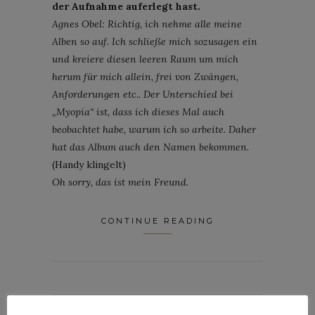
der Aufnahme auferlegt hast.
Agnes Obel: Richtig, ich nehme alle meine
Alben so auf. Ich schließe mich sozusagen ein
und kreiere diesen leeren Raum um mich
herum für mich allein, frei von Zwängen,
Anforderungen etc.. Der Unterschied bei
„Myopia“ ist, dass ich dieses Mal auch
beobachtet habe, warum ich so arbeite. Daher
hat das Album auch den Namen bekommen.
(Handy klingelt)
Oh sorry, das ist mein Freund.
CONTINUE READING
By
JAN WHO