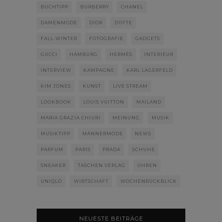
BUCHTIPP
BURBERRY
CHANEL
DAMENMODE
DIOR
DÜFTE
FALL-WINTER
FOTOGRAFIE
GADGETS
GUCCI
HAMBURG
HERMÈS
INTERIEUR
INTERVIEW
KAMPAGNE
KARL LAGERFELD
KIM JONES
KUNST
LIVE STREAM
LOOKBOOK
LOUIS VUITTON
MAILAND
MARIA GRAZIA CHIURI
MEINUNG
MUSIK
MUSIKTIPP
MÄNNERMODE
NEWS
PARFUM
PARIS
PRADA
SCHUHE
SNEAKER
TASCHEN VERLAG
UHREN
UNIQLO
WIRTSCHAFT
WOCHENRÜCKBLICK
NEUESTE BEITRÄGE