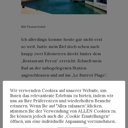
Bild: Thomas Kuball
Ich allerdings komme heute gar nicht erst
so weit, hatte mein Ziel doch schon nach
knapp zwei Kilometern direkt hinter dem
„Restaurant Peron“ erreicht. Schnell mein
Rad an der nahegelegenen Station
angeschlossen und auf ins „Le Bistrot Plage“,
wo schon viele von den zuvor erwähnten
Mädchen eingekehrt sind, auch von den
Wir verwenden Cookies auf unserer Website, um
Ihnen das relevanteste Erlebnis zu bieten, indem wir
Handtuch-Jungs erkenne ich den einen oder
uns an Ihre Präferenzen und wiederholten Besuche
anderen wieder. Überhaupt ein
erinnern. Wenn Sie auf "Alles zulassen“ klicken,
stimmen Sie der Verwendung von ALLEN Cookies zu.
buntgemischtes Publikum von Jung bis Alt,
Sie können jedoch auch die „Cookie Einstellungen“
Muselmannin bis sonnengegerbter Eisente,
öffnen, um eine individuelle Anpassung vorzunehmen..
beide übrigens im knappen Bikini,