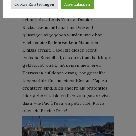
Cookie Einstellungen
Alles zulassen
Muskelprotz bis dünnem Hering versammelt
sich hier alles – allerdings glaubt man
schnell, dass Louis Vuitton Damier
Rucksäcke in anthrazit im Dutzend
günstiger abgegeben wurden und ohne
Vilebrequin-Badehose kein Mann hier
Einlass erhält. Dabei ist dieses recht
einfache Strandbad, das direkt an die Klippe
geklatscht wirkt, mit seinen mehreren
Terrassen auf denen orang-rot gesteifte
Liegestühle für nur einen 10er am Tag zu
ergattern sind, alles andere als prätentiös.
Hier gehört Lable einfach zum „savoir vivre“
dazu, wie Pac à l’eau, un petit café, Pastis
oder ein Piscine Rosé!