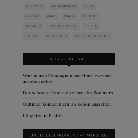
MUSIKTIPP
MÄNNERMODE
NEWS
PARFUM
PARIS
PRADA
SCHUHE
SNEAKER
TASCHEN VERLAG
UHREN
UNIQLO
WIRTSCHAFT
WOCHENRÜCKBLICK
NEUESTE BEITRÄGE
Warum man Kampagnen manchmal zweimal
ansehen sollte
Der schönste Kontrollverlust des Sommers
Oldtimer können mehr als schön aussehen
Pfingsten in Pastell
EINE LIEBESERKLÄRUNG AN MARSEILLE