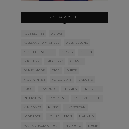
SCHLAGWÖRTER
ACCESSOIRES
ADIDAS
ALESSANDRO MICHELE
AUSSTELLUNG
AUSSTELLUNGSTIPP
BEAUTY
BERLIN
BUCHTIPP
BURBERRY
CHANEL
DAMENMODE
DIOR
DÜFTE
FALL-WINTER
FOTOGRAFIE
GADGETS
GUCCI
HAMBURG
HERMÈS
INTERIEUR
INTERVIEW
KAMPAGNE
KARL LAGERFELD
KIM JONES
KUNST
LIVE STREAM
LOOKBOOK
LOUIS VUITTON
MAILAND
MARIA GRAZIA CHIURI
MEINUNG
MUSIK