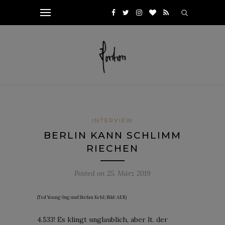
INTERVIEW
BERLIN KANN SCHLIMM
RIECHEN
Posted on
25. März 2019
(Ted Young-Ing und Stefan Kehl; Bild: AER)
4.533! Es klingt unglaublich, aber lt. der