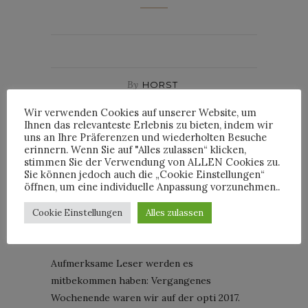
By
HORST
Wir verwenden Cookies auf unserer Website, um
Ihnen das relevanteste Erlebnis zu bieten, indem wir
uns an Ihre Präferenzen und wiederholten Besuche
erinnern. Wenn Sie auf "Alles zulassen“ klicken,
WOCHENRÜCKBLICK
stimmen Sie der Verwendung von ALLEN Cookies zu.
DIE WOCHE AUF
Sie können jedoch auch die „Cookie Einstellungen“
öffnen, um eine individuelle Anpassung vorzunehmen..
HORSTSON – 5/2017
Cookie Einstellungen
Alles zulassen
Posted on
5. Februar 2017
Aufmerksame Leser werden es
mitbekommen haben: Vergangenes
Wochenende waren wir auf der opti 2017.