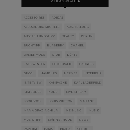
SCHLAGWÖRTER
ACCESSOIRES
ADIDAS
ALESSANDRO MICHELE
AUSSTELLUNG
AUSSTELLUNGSTIPP
BEAUTY
BERLIN
BUCHTIPP
BURBERRY
CHANEL
DAMENMODE
DIOR
DÜFTE
FALL-WINTER
FOTOGRAFIE
GADGETS
GUCCI
HAMBURG
HERMÈS
INTERIEUR
INTERVIEW
KAMPAGNE
KARL LAGERFELD
KIM JONES
KUNST
LIVE STREAM
LOOKBOOK
LOUIS VUITTON
MAILAND
MARIA GRAZIA CHIURI
MEINUNG
MUSIK
MUSIKTIPP
MÄNNERMODE
NEWS
PARFUM
PARIS
PRADA
SCHUHE