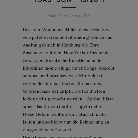
Posted on
2. April 2017
Dass der Wochenrückblick dieses Mal etwas
verspätet erscheint, hat einen guten Grund:
Anohni gab sich in Hamburg die Ehre.
Zusammen mit dem New Yorker Ensemble
yMusic
performte die Künstlerin in der
Elbphilharmonie einige ihrer Songs. Absolut
sehens- und hörenswert, nicht zuletzt
wegen des bombastischen Sounds des
Großen Saals der „Elphi“. Fotos durften
leider nicht gemacht werden – Anohni hätte
sonst das Konzert sofort abgebrochen.
Diese Gefahr wollten wir natürlich nicht
laufen und so bleibt nur die Erinnerung an
ein grandioses Konzert.
Doch bevor wir nun in die neue Woche