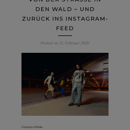
EN WALD – UND Z
URÜCK INS INSTAGRAM-F
EED
Posted on
12. Februar 2026
Courtesy of Hoka