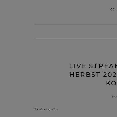
CO
LIVE STREA
HERBST 202
KO
Po
Foto: Courtesy of Dior