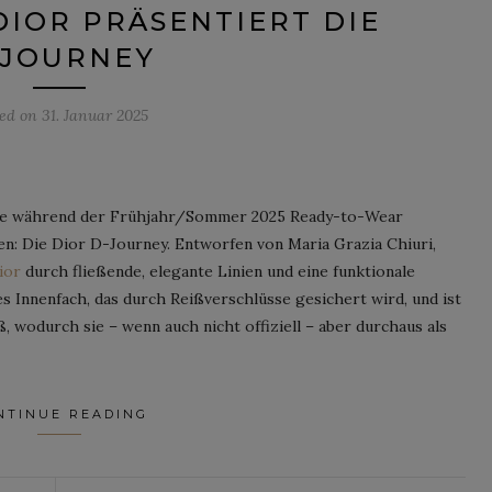
DIOR PRÄSENTIERT DIE
-JOURNEY
ted on
31. Januar 2025
 sie während der Frühjahr/Sommer 2025 Ready-to-Wear
en: Die Dior D-Journey. Entworfen von Maria Grazia Chiuri,
ior
durch fließende, elegante Linien und eine funktionale
s Innenfach, das durch Reißverschlüsse gesichert wird, und ist
ß, wodurch sie – wenn auch nicht offiziell – aber durchaus als
NTINUE READING