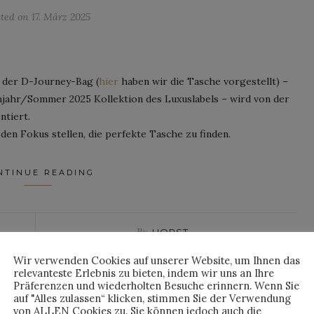
sted on
17. März 2025
g der D-Journey-Bag (
hier
haben wir die Tasche vorgestellt) –
hjahr/Sommer 2025 Kollektion des Luxuslabels – wird von der
ntiert.
n Fokus stellen, die perfekte Tasche zu finden.
NTINUE READING
By
HORST
Wir verwenden Cookies auf unserer Website, um Ihnen das
relevanteste Erlebnis zu bieten, indem wir uns an Ihre
Präferenzen und wiederholten Besuche erinnern. Wenn Sie
auf "Alles zulassen“ klicken, stimmen Sie der Verwendung
NEWS
von ALLEN Cookies zu. Sie können jedoch auch die