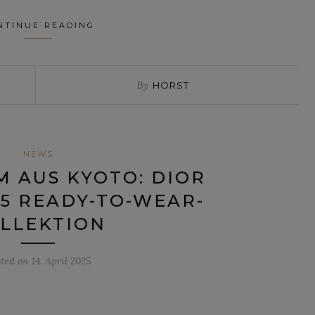
NTINUE READING
By
HORST
NEWS
M AUS KYOTO: DIOR
5 READY-TO-WEAR-
LLEKTION
sted on
14. April 2025