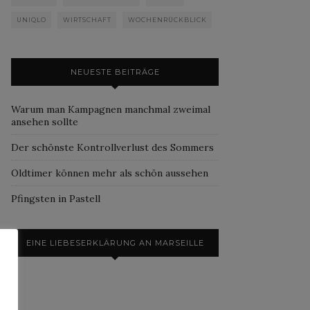
UNIQLO
WIRTSCHAFT
WOCHENRÜCKBLICK
NEUESTE BEITRÄGE
Warum man Kampagnen manchmal zweimal
ansehen sollte
Der schönste Kontrollverlust des Sommers
Oldtimer können mehr als schön aussehen
Pfingsten in Pastell
EINE LIEBESERKLÄRUNG AN MARSEILLE