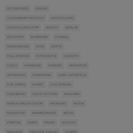
ACCESSOIRES
ADIDAS
ALESSANDRO MICHELE
AUSSTELLUNG
AUSSTELLUNGSTIPP
BEAUTY
BERLIN
BUCHTIPP
BURBERRY
CHANEL
DAMENMODE
DIOR
DÜFTE
FALL-WINTER
FOTOGRAFIE
GADGETS
GUCCI
HAMBURG
HERMÈS
INTERIEUR
INTERVIEW
KAMPAGNE
KARL LAGERFELD
KIM JONES
KUNST
LIVE STREAM
LOOKBOOK
LOUIS VUITTON
MAILAND
MARIA GRAZIA CHIURI
MEINUNG
MUSIK
MUSIKTIPP
MÄNNERMODE
NEWS
PARFUM
PARIS
PRADA
SCHUHE
SNEAKER
TASCHEN VERLAG
UHREN