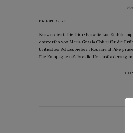
Po
Foto: MARILI ANDRÉ
Kurz notiert: Die Dior-Parodie zur Einführun
entworfen von Maria Grazia Chiuri für die Frü
britischen Schauspielerin Rosamund Pike präse
Die Kampagne möchte die Herausforderung in de
CO