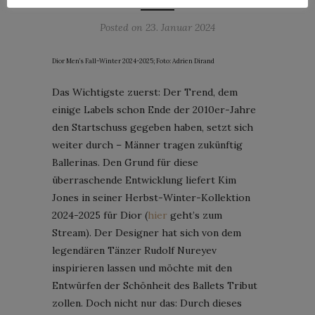
Posted on
23. Januar 2024
Dior Men’s Fall-Winter 2024-2025; Foto: Adrien Dirand
Das Wichtigste zuerst: Der Trend, dem
einige Labels schon Ende der 2010er-Jahre
den Startschuss gegeben haben, setzt sich
weiter durch – Männer tragen zukünftig
Ballerinas. Den Grund für diese
überraschende Entwicklung liefert Kim
Jones in seiner Herbst-Winter-Kollektion
2024-2025 für Dior (
hier
geht’s zum
Stream). Der Designer hat sich von dem
legendären Tänzer Rudolf Nureyev
inspirieren lassen und möchte mit den
Entwürfen der Schönheit des Ballets Tribut
zollen. Doch nicht nur das: Durch dieses