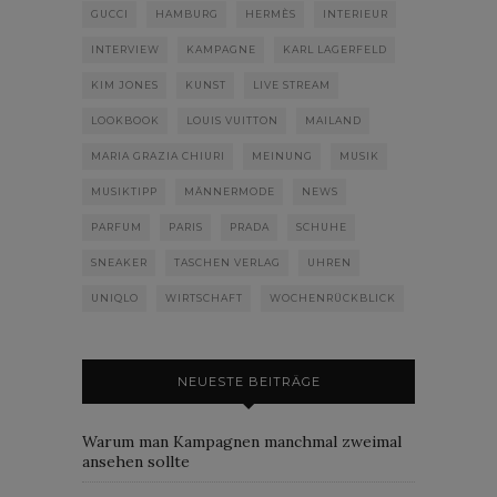
GUCCI
HAMBURG
HERMÈS
INTERIEUR
INTERVIEW
KAMPAGNE
KARL LAGERFELD
KIM JONES
KUNST
LIVE STREAM
LOOKBOOK
LOUIS VUITTON
MAILAND
MARIA GRAZIA CHIURI
MEINUNG
MUSIK
MUSIKTIPP
MÄNNERMODE
NEWS
PARFUM
PARIS
PRADA
SCHUHE
SNEAKER
TASCHEN VERLAG
UHREN
UNIQLO
WIRTSCHAFT
WOCHENRÜCKBLICK
NEUESTE BEITRÄGE
Warum man Kampagnen manchmal zweimal
ansehen sollte