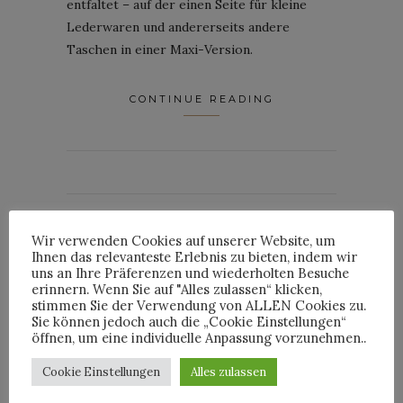
entfaltet – auf der einen Seite für kleine
Lederwaren und andererseits andere
Taschen in einer Maxi-Version.
CONTINUE READING
By
HORST
Wir verwenden Cookies auf unserer Website, um
Ihnen das relevanteste Erlebnis zu bieten, indem wir
uns an Ihre Präferenzen und wiederholten Besuche
erinnern. Wenn Sie auf "Alles zulassen“ klicken,
NEWS
stimmen Sie der Verwendung von ALLEN Cookies zu.
Sie können jedoch auch die „Cookie Einstellungen“
REVIEW: DIOR MÄNNER-
öffnen, um eine individuelle Anpassung vorzunehmen..
KOLLEKTION HERBST-
Cookie Einstellungen
Alles zulassen
WINTER 2024-2025