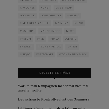
KIM JONES
KUNST
LIVE STREAM
LOOKBOOK
LOUIS VUITTON
MAILAND
MARIA GRAZIA CHIURI
MEINUNG
MUSIK
MUSIKTIPP
MÄNNERMODE
NEWS
PARFUM
PARIS
PRADA
SCHUHE
SNEAKER
TASCHEN VERLAG
UHREN
UNIQLO
WIRTSCHAFT
WOCHENRÜCKBLICK
NEUESTE BEITRÄGE
Warum man Kampagnen manchmal zweimal
ansehen sollte
Der schönste Kontrollverlust des Sommers
Oldtimer können mehr als schön aussehen