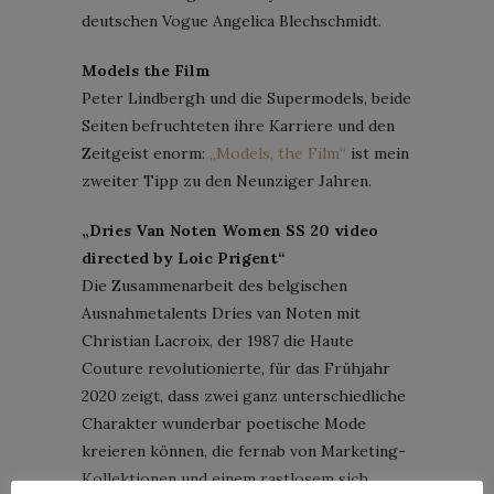
deutschen Vogue Angelica Blechschmidt.
Models the Film
Peter Lindbergh und die Supermodels, beide
Seiten befruchteten ihre Karriere und den
Zeitgeist enorm:
„Models, the Film“
ist mein
zweiter Tipp zu den Neunziger Jahren.
„Dries Van Noten Women SS 20 video
directed by Loic Prigent“
Die Zusammenarbeit des belgischen
Ausnahmetalents Dries van Noten mit
Christian Lacroix, der 1987 die Haute
Couture revolutionierte, für das Frühjahr
2020 zeigt, dass zwei ganz unterschiedliche
Charakter wunderbar poetische Mode
kreieren können, die fernab von Marketing-
Kollektionen und einem rastlosem sich