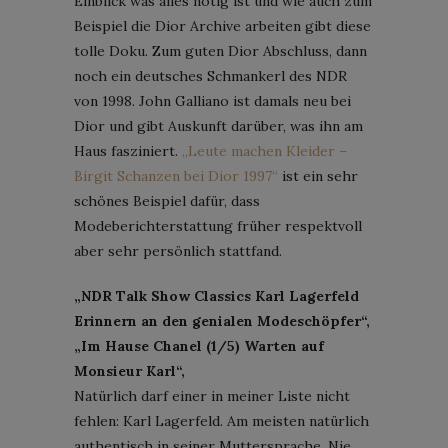
Einblick was alles nötig ist und wie auch zum
Beispiel die Dior Archive arbeiten gibt diese
tolle Doku. Zum guten Dior Abschluss, dann
noch ein deutsches Schmankerl des NDR
von 1998. John Galliano ist damals neu bei
Dior und gibt Auskunft darüber, was ihn am
Haus fasziniert.
„Leute machen Kleider –
Birgit Schanzen bei Dior 1997“
ist ein sehr
schönes Beispiel dafür, dass
Modeberichterstattung früher respektvoll
aber sehr persönlich stattfand.
„NDR Talk Show Classics Karl Lagerfeld
Erinnern an den genialen Modeschöpfer“,
„Im Hause Chanel (1/5) Warten auf
Monsieur Karl“,
Natürlich darf einer in meiner Liste nicht
fehlen: Karl Lagerfeld. Am meisten natürlich
authentisch in seiner Muttersprache. Nie