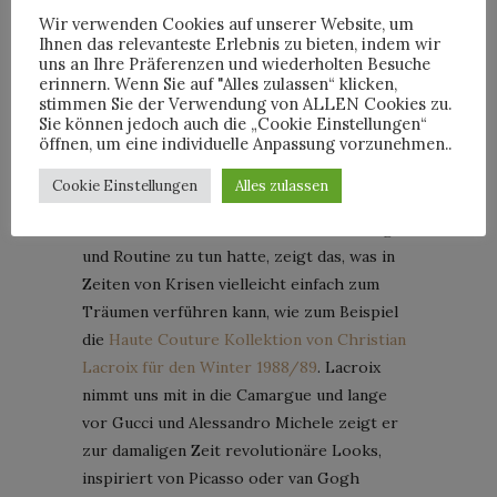
überschlagenden Fashionsystem auch noch
Wir verwenden Cookies auf unserer Website, um
heute möglich sind.
„Dries Van Noten
Ihnen das relevanteste Erlebnis zu bieten, indem wir
uns an Ihre Präferenzen und wiederholten Besuche
Women SS 20 video directed by Loic
erinnern. Wenn Sie auf "Alles zulassen“ klicken,
Prigent“
ist absolut sehenswert.
stimmen Sie der Verwendung von ALLEN Cookies zu.
Sie können jedoch auch die „Cookie Einstellungen“
öffnen, um eine individuelle Anpassung vorzunehmen..
„Christian Lacroix Haute Couture
Automne-Hiver 1988“
Cookie Einstellungen
Alles zulassen
Das Mode mal etwas mit dem Abtauchen in
Traumwelten und weit erhaben von Alltag
und Routine zu tun hatte, zeigt das, was in
Zeiten von Krisen vielleicht einfach zum
Träumen verführen kann, wie zum Beispiel
die
Haute Couture Kollektion von Christian
Lacroix für den Winter 1988/89
. Lacroix
nimmt uns mit in die Camargue und lange
vor Gucci und Alessandro Michele zeigt er
zur damaligen Zeit revolutionäre Looks,
inspiriert von Picasso oder van Gogh