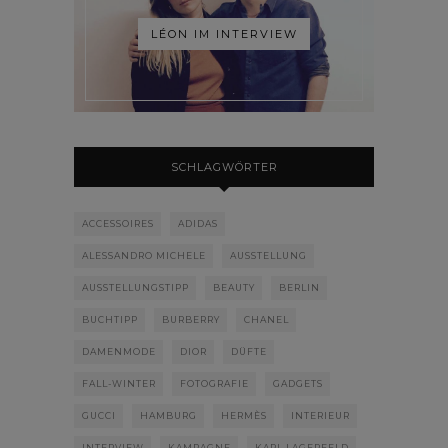
LÉON IM INTERVIEW
SCHLAGWÖRTER
ACCESSOIRES
ADIDAS
ALESSANDRO MICHELE
AUSSTELLUNG
AUSSTELLUNGSTIPP
BEAUTY
BERLIN
BUCHTIPP
BURBERRY
CHANEL
DAMENMODE
DIOR
DÜFTE
FALL-WINTER
FOTOGRAFIE
GADGETS
GUCCI
HAMBURG
HERMÈS
INTERIEUR
INTERVIEW
KAMPAGNE
KARL LAGERFELD