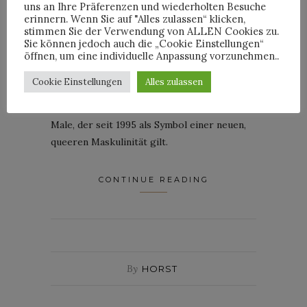
uns an Ihre Präferenzen und wiederholten Besuche
erinnern. Wenn Sie auf "Alles zulassen“ klicken,
Vom 12. bis 15. Juni 2025 verwandelt Jean
stimmen Sie der Verwendung von ALLEN Cookies zu.
Paul Gaultier sein Couture-Haus in der Rue
Sie können jedoch auch die „Cookie Einstellungen“
öffnen, um eine individuelle Anpassung vorzunehmen..
Saint-Martin in ein Museum der
Männlichkeit. Die Ausstellung „And Gaultier
Cookie Einstellungen
Alles zulassen
Created Man: Le Male – Past, Present,
Future“ feiert den ikonischen Herrenduft Le
Male, der seit 1995 als Symbol einer neuen,
queeren Maskulinität gilt.
CONTINUE READING
By
HORST