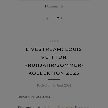
1
Comments
By
HORST
NEWS
LIVESTREAM: LOUIS
VUITTON
FRÜHJAHR/SOMMER-
KOLLEKTION 2025
Posted on
17. Juni 2024
Foto: Courtesy of Louis Vuitton
Wir gucken Mode:
Louis Vuitton
präsentiert