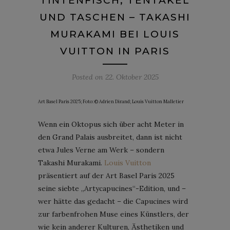
TINTENFISCH, TENTAKEL
UND TASCHEN – TAKASHI
MURAKAMI BEI LOUIS
VUITTON IN PARIS
Posted on
22. Oktober 2025
Art Basel Paris 2025; Foto: © Adrien Dirand; Louis Vuitton Malletier
Wenn ein Oktopus sich über acht Meter in
den Grand Palais ausbreitet, dann ist nicht
etwa Jules Verne am Werk – sondern
Takashi Murakami.
Louis Vuitton
präsentiert auf der Art Basel Paris 2025
seine siebte „Artycapucines“-Edition, und –
wer hätte das gedacht – die Capucines wird
zur farbenfrohen Muse eines Künstlers, der
wie kein anderer Kulturen, Ästhetiken und