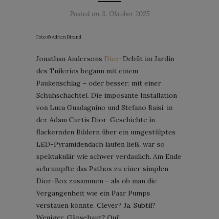
Posted on
3. Oktober 2025
Foto: © Adrien Dirand
Jonathan Andersons
Dior
-Debüt im Jardin
des Tuileries begann mit einem
Paukenschlag – oder besser: mit einer
Schuhschachtel. Die imposante Installation
von Luca Guadagnino und Stefano Baisi, in
der Adam Curtis Dior-Geschichte in
flackernden Bildern über ein umgestülptes
LED-Pyramidendach laufen ließ, war so
spektakulär wie schwer verdaulich. Am Ende
schrumpfte das Pathos zu einer simplen
Dior-Box zusammen – als ob man die
Vergangenheit wie ein Paar Pumps
verstauen könnte. Clever? Ja. Subtil?
Weniger. Gänsehaut? Qui!