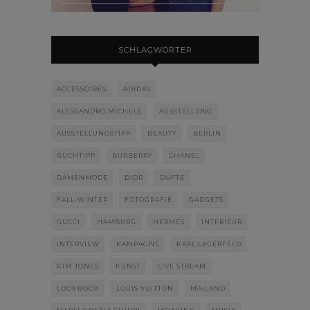
SCHLAGWÖRTER
ACCESSOIRES
ADIDAS
ALESSANDRO MICHELE
AUSSTELLUNG
AUSSTELLUNGSTIPP
BEAUTY
BERLIN
BUCHTIPP
BURBERRY
CHANEL
DAMENMODE
DIOR
DÜFTE
FALL-WINTER
FOTOGRAFIE
GADGETS
GUCCI
HAMBURG
HERMÈS
INTERIEUR
INTERVIEW
KAMPAGNE
KARL LAGERFELD
KIM JONES
KUNST
LIVE STREAM
LOOKBOOK
LOUIS VUITTON
MAILAND