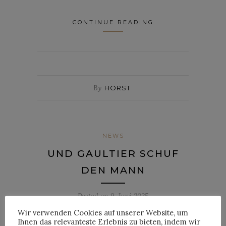
CONTINUE READING
By
HORST
NEWS
UND GAULTIER SCHUF
DEN MANN
Posted on
9. Juni 2025
Wir verwenden Cookies auf unserer Website, um
2000 ‘Le rendez-vous’; ©Jean-Baptiste Mondino; Model: Samuele Riva
Ihnen das relevanteste Erlebnis zu bieten, indem wir