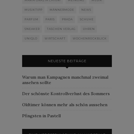
MARIA GRAZIA CHIURI
MEINUNG
MUSIK
MUSIKTIPP
MÄNNERMODE
NEWS
PARFUM
PARIS
PRADA
SCHUHE
SNEAKER
TASCHEN VERLAG
UHREN
UNIQLO
WIRTSCHAFT
WOCHENRÜCKBLICK
NEUESTE BEITRÄGE
Warum man Kampagnen manchmal zweimal
ansehen sollte
Der schönste Kontrollverlust des Sommers
Oldtimer können mehr als schön aussehen
Pfingsten in Pastell