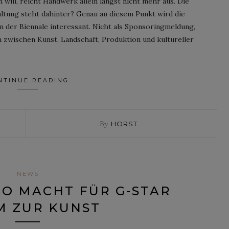
ill, reicht Handwerk allein längst nicht mehr aus. Die
altung steht dahinter? Genau an diesem Punkt wird die
on der Biennale interessant. Nicht als Sponsoringmeldung,
en zwischen Kunst, Landschaft, Produktion und kultureller
NTINUE READING
By
HORST
NEWS
O MACHT FÜR G-STAR
M ZUR KUNST