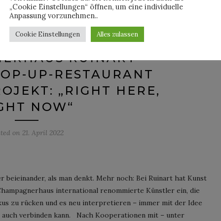
„Cookie Einstellungen“ öffnen, um eine individuelle
N KOOPERATION MIT RUINART
Anpassung vorzunehmen..
PE HEIN, STERNEKOCH
Cookie Einstellungen
Alles zulassen
WANSON UND DAS
ERHAUS RUINART
POP-UP-RESTAURANT
JEKT: „RIGHT HERE,
GHT NOW“
sted on
21. April 2022
beieinander, als man denkt. Mehr noch: Bei Ruinart hat Kunst
 Champagnerhaus international renommierte Künstler ein, die
us zu rücken und es neu interpretieren – immer mit der Idee
ls auch verbinden kann. Nach Kooperationen mit – unter