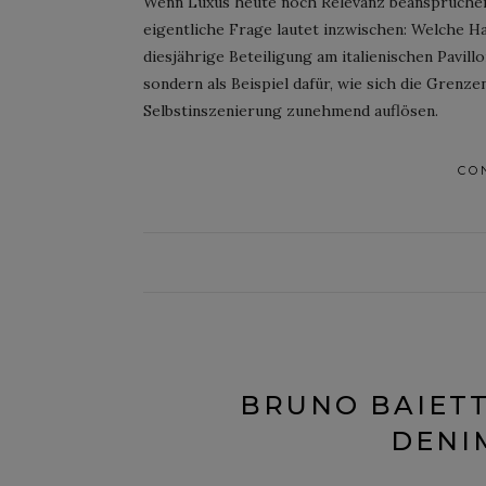
Wenn Luxus heute noch Relevanz beanspruchen w
eigentliche Frage lautet inzwischen: Welche H
diesjährige Beteiligung am italienischen Pavill
sondern als Beispiel dafür, wie sich die Grenz
Selbstinszenierung zunehmend auflösen.
CO
BRUNO BAIETT
DENI