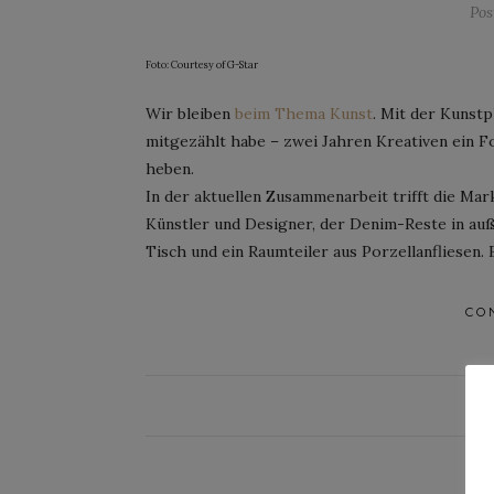
Pos
Foto: Courtesy of G-Star
Wir bleiben
beim Thema Kunst
. Mit der Kunstp
mitgezählt habe – zwei Jahren Kreativen ein F
heben.
In der aktuellen Zusammenarbeit trifft die Mar
Künstler und Designer, der Denim-Reste in au
Tisch und ein Raumteiler aus Porzellanfliesen.
CO