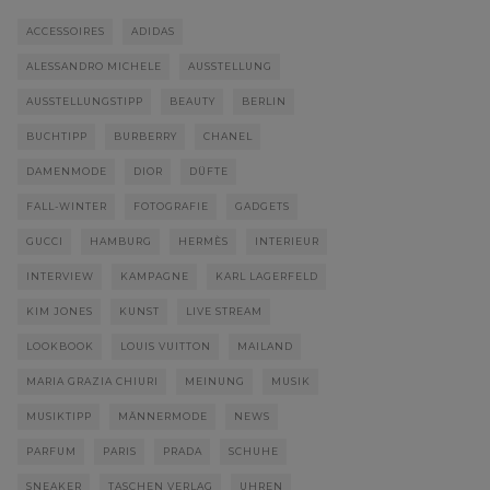
ACCESSOIRES
ADIDAS
ALESSANDRO MICHELE
AUSSTELLUNG
AUSSTELLUNGSTIPP
BEAUTY
BERLIN
BUCHTIPP
BURBERRY
CHANEL
DAMENMODE
DIOR
DÜFTE
FALL-WINTER
FOTOGRAFIE
GADGETS
GUCCI
HAMBURG
HERMÈS
INTERIEUR
INTERVIEW
KAMPAGNE
KARL LAGERFELD
KIM JONES
KUNST
LIVE STREAM
LOOKBOOK
LOUIS VUITTON
MAILAND
MARIA GRAZIA CHIURI
MEINUNG
MUSIK
MUSIKTIPP
MÄNNERMODE
NEWS
PARFUM
PARIS
PRADA
SCHUHE
SNEAKER
TASCHEN VERLAG
UHREN