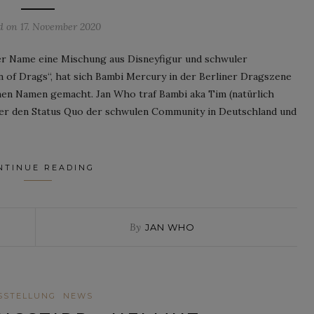
ed on
17. November 2020
er Name eine Mischung aus Disneyfigur und schwuler
 of Drags“, hat sich Bambi Mercury in der Berliner Dragszene
nen Namen gemacht. Jan Who traf Bambi aka Tim (natürlich
er den Status Quo der schwulen Community in Deutschland und
NTINUE READING
By
JAN WHO
SSTELLUNG
NEWS