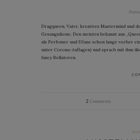
Post
Dragqueen, Vater, kreatives Mastermind und d
Gesangsikone. Den meisten bekannt aus „Queen
als Perfomer und DJane schon lange vorher ei
unter Corona-Auflagen) und sprach mit ihm üb
fancy Rollatoren.
CO
2
Comments
AU