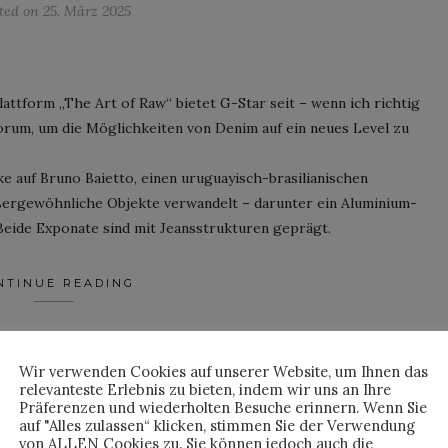
ted on
25. März 2025
lattform „The Art of Raw“ bietet G-Star seit – wenn ich richtig
orum, um die Möglichkeiten von Denim auf ein neues Level zu
ke auf Bruno Baietto, einen uruguayisch-brasilianischen
ßergewöhnliche Objekte verwandelt – darunter ein Aluminium-
 Beide Exponate sind mit Jeansstrukturen geprägt.
NTINUE READING
By
HORST
Wir verwenden Cookies auf unserer Website, um Ihnen das
relevanteste Erlebnis zu bieten, indem wir uns an Ihre
Präferenzen und wiederholten Besuche erinnern. Wenn Sie
auf "Alles zulassen“ klicken, stimmen Sie der Verwendung
von ALLEN Cookies zu. Sie können jedoch auch die