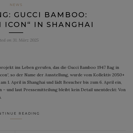
NEWS
G: GUCCI BAMBOO:
 ICON“ IN SHANGHAI
ted on
31. März 2025
projekt ins Leben gerufen, das die Gucci Bamboo 1947 Bag in
con“, so der Name der Ausstellung, wurde vom Kollektiv 2050+
 am 1. April in Shanghai und lädt Besucher bis zum 6. April ein,
 – und laut Pressemitteilung bleibt kein Detail unentdeckt: Von
.
NTINUE READING