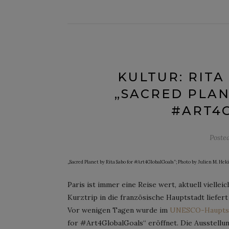
KULTUR: RITA
„SACRED PLAN
#ART4
Poste
„Sacred Planet by Rita Sabo for #Art4GlobalGoals“; Photo by Julien M. He
Paris ist immer eine Reise wert, aktuell vielle
Kurztrip in die französische Hauptstadt liefer
Vor wenigen Tagen wurde im
UNESCO-Hauptsit
for #Art4GlobalGoals“ eröffnet. Die Ausstellun