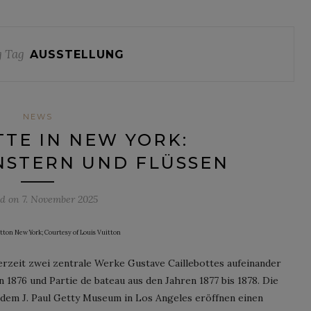
 Tag
AUSSTELLUNG
NEWS
TE IN NEW YORK:
NSTERN UND FLÜSSEN
ed on
7. November 2025
uitton New York; Courtesy of Louis Vuitton
erzeit zwei zentrale Werke Gustave Caillebottes aufeinander
 1876 und Partie de bateau aus den Jahren 1877 bis 1878. Die
dem J. Paul Getty Museum in Los Angeles eröffnen einen