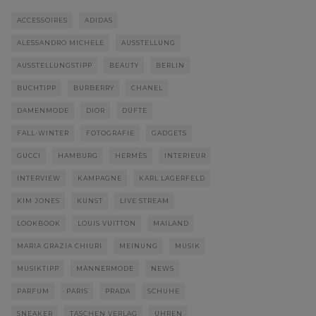
ACCESSOIRES
ADIDAS
ALESSANDRO MICHELE
AUSSTELLUNG
AUSSTELLUNGSTIPP
BEAUTY
BERLIN
BUCHTIPP
BURBERRY
CHANEL
DAMENMODE
DIOR
DÜFTE
FALL-WINTER
FOTOGRAFIE
GADGETS
GUCCI
HAMBURG
HERMÈS
INTERIEUR
INTERVIEW
KAMPAGNE
KARL LAGERFELD
KIM JONES
KUNST
LIVE STREAM
LOOKBOOK
LOUIS VUITTON
MAILAND
MARIA GRAZIA CHIURI
MEINUNG
MUSIK
MUSIKTIPP
MÄNNERMODE
NEWS
PARFUM
PARIS
PRADA
SCHUHE
SNEAKER
TASCHEN VERLAG
UHREN