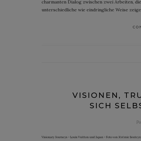
charmanten Dialog zwischen zwei Arbeiten, die
unterschiedliche wie eindringliche Weise zeige
CO
VISIONEN, TR
SICH SELB
Po
Visionary Journeys – Louis Vuitton und Japan – Foto von Jérémie Souteyra