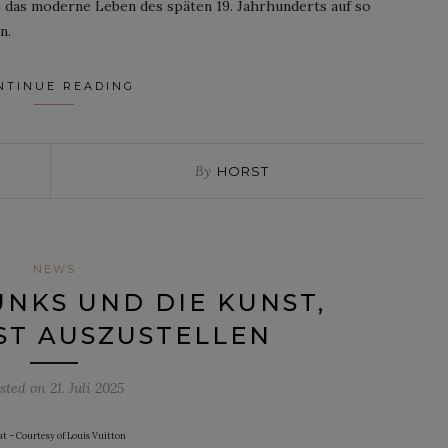
 das moderne Leben des späten 19. Jahrhunderts auf so
n.
NTINUE READING
By
HORST
NEWS
UNKS UND DIE KUNST,
ST AUSZUSTELLEN
sted on
21. Juli 2025
t – Courtesy of Louis Vuitton