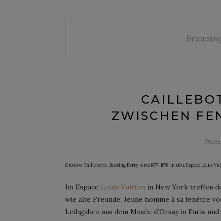
Browsing
CAILLEBOT
ZWISCHEN FE
Post
Gustave Caillebotte, Boating Party, circa 1877–1878, in situ, Espace Louis V
Im Espace
Louis Vuitton
in New York treffen d
wie alte Freunde: Jeune homme à sa fenêtre von
Leihgaben aus dem Musée d’Orsay in Paris und 