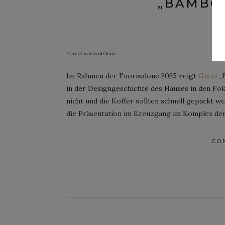
„BAMBO
Po
Foto: Courtesy of Gucci
Im Rahmen der Fuorisalone 2025 zeigt
Gucci
„B
in der Designgeschichte des Hauses in den Fokus
nicht und die Koffer sollten schnell gepackt we
die Präsentation im Kreuzgang im Komplex der 
CO