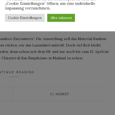
O ENCOUNTERS“
„Cookie Einstellungen“ öffnen, um eine individuelle
Anpassung vorzunehmen..
sted on
10. April 2025
Cookie Einstellungen
Alles zulassen
amboo Encounters“. Die Ausstellung soll das Material Bambus
 rücken, wie das Luxuslabel mitteilt. Doch viel Zeit bleibt
rden, denn schon seit dem 08. und nur noch bis zum 13. April ist
Chiostri di San Simpliciano in Mailand zu sehen.
NTINUE READING
By
HORST