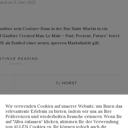
sted on
9. Juni 2025
Gaultier sein Couture-Haus in der Rue Saint-Martin in ein
Gaultier Created Man: Le Male – Past, Present, Future“ feiert
5 als Symbol einer neuen, queeren Maskulinität gilt.
NTINUE READING
By
HORST
Wir verwenden Cookies auf unserer Website, um Ihnen das
relevanteste Erlebnis zu bieten, indem wir uns an Ihre
NEWS
Präferenzen und wiederholten Besuche erinnern. Wenn Sie
 2025: GUCCI ZEIGT
auf "Alles zulassen“ klicken, stimmen Sie der Verwendung
von ALLEN Cookies zu. Sie können jedoch auch die