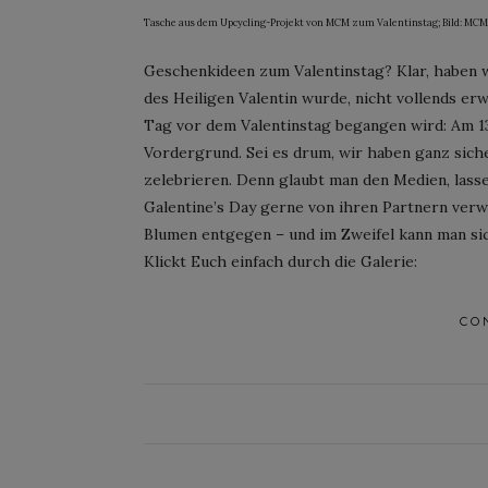
Tasche aus dem Upcycling-Projekt von MCM zum Valentinstag; Bild: MCM
Geschenkideen zum Valentinstag? Klar, haben w
des Heiligen Valentin wurde, nicht vollends er
Tag vor dem Valentinstag begangen wird: Am 13
Vordergrund. Sei es drum, wir haben ganz sic
zelebrieren. Denn glaubt man den Medien, lass
Galentine’s Day gerne von ihren Partnern ver
Blumen entgegen – und im Zweifel kann man si
Klickt Euch einfach durch die Galerie:
CO