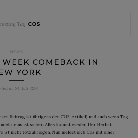
owsing Tag
COS
NEWS
N WEEK COMEBACK IN
EW YORK
sted on
24. Juli 2024
ser Beitrag ist übrigens der 7.715. Artikel) und auch wenn Tag
deln, eins ist sicher: Alles kommt wieder. Der Herbst,
ge ist nicht totzukriegen. Nun meldet sich Cos mit einer