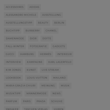
ACCESSOIRES
ADIDAS
ALESSANDRO MICHELE
AUSSTELLUNG
AUSSTELLUNGSTIPP
BEAUTY
BERLIN
BUCHTIPP
BURBERRY
CHANEL
DAMENMODE
DIOR
DÜFTE
FALL-WINTER
FOTOGRAFIE
GADGETS
GUCCI
HAMBURG
HERMÈS
INTERIEUR
INTERVIEW
KAMPAGNE
KARL LAGERFELD
KIM JONES
KUNST
LIVE STREAM
LOOKBOOK
LOUIS VUITTON
MAILAND
MARIA GRAZIA CHIURI
MEINUNG
MUSIK
MUSIKTIPP
MÄNNERMODE
NEWS
PARFUM
PARIS
PRADA
SCHUHE
SNEAKER
TASCHEN VERLAG
UHREN