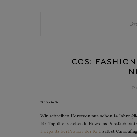
Br
COS: FASHIO
N
Po
Bild: Karim Sadli
Wir schreiben Horstson nun schon 14 Jahre (die
für Tag überraschende News ins Postfach eintru
Hotpants bei Frauen
,
der Kilt
, selbst Camoufla