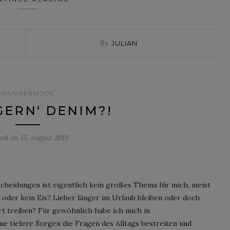
By
JULIAN
MÄNNERMODE
ERN‘ DENIM?!
ted on
15. August 2019
scheidungen ist eigentlich kein großes Thema für mich, meist
is oder kein Eis? Lieber länger im Urlaub bleiben oder doch
rt treiben? Für gewöhnlich habe ich mich in
e tiefere Sorgen die Fragen des Alltags bestreiten und