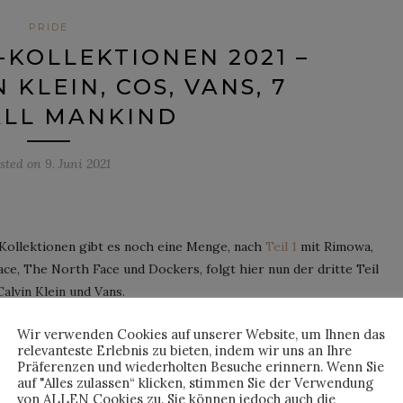
PRIDE
-KOLLEKTIONEN 2021 –
N KLEIN, COS, VANS, 7
ALL MANKIND
sted on
9. Juni 2021
e-Kollektionen gibt es noch eine Menge, nach
Teil 1
mit Rimowa,
ce, The North Face und Dockers, folgt hier nun der dritte Teil
alvin Klein und Vans.
Wir verwenden Cookies auf unserer Website, um Ihnen das
NTINUE READING
relevanteste Erlebnis zu bieten, indem wir uns an Ihre
Präferenzen und wiederholten Besuche erinnern. Wenn Sie
auf "Alles zulassen“ klicken, stimmen Sie der Verwendung
von ALLEN Cookies zu. Sie können jedoch auch die