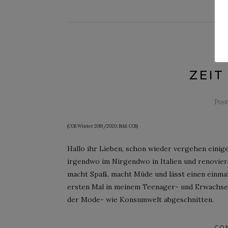
ZEIT
Pos
(COS Winter 2019/2020; Bild: COS)
Hallo ihr Lieben, schon wieder vergehen einige
irgendwo im Nirgendwo in Italien und renovier
macht Spaß, macht Müde und lässt einen einmal
ersten Mal in meinem Teenager- und Erwachsen
der Mode- wie Konsumwelt abgeschnitten.
CO