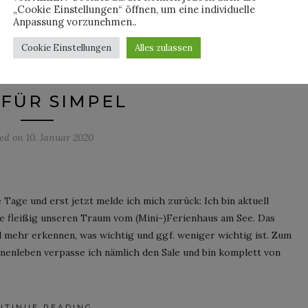
„Cookie Einstellungen“ öffnen, um eine individuelle
By
HORST
Anpassung vorzunehmen..
Cookie Einstellungen
Alles zulassen
LOOKBOOK
 FÜR SIMPEL
ted on
10. Januar 2020
 Tage und erst jetzt melde ich mich zurück: Ich bin aktuell
e fleißig unseren Traum vom (Mini-)Ferienhaus am See. Das
 mehr erkennen, was wichtig und ggf. weniger wichtig ist. Zum
enleben verpasse ich nämlich den Sale und bin komplett von
NTINUE READING