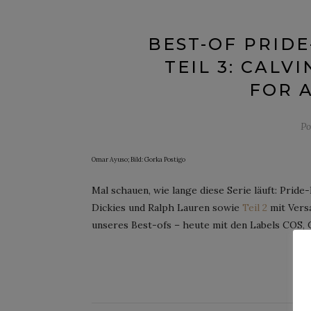
BEST-OF PRIDE
TEIL 3: CALVI
FOR 
Po
Omar Ayuso; Bild: Gorka Postigo
Mal schauen, wie lange diese Serie läuft: Prid
Dickies und Ralph Lauren sowie
Teil 2
mit Versa
unseres Best-ofs – heute mit den Labels COS, C
CO