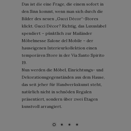
Das ist
die
eine Frage, die einem sofort in
den Sinn kommt, wenn man sich durch die
Bilder des neuen „Gucci Décor“-Stores
klickt. Gucci Décor? Richtig, das Luxuslabel
spendiert – pünktlich zur Mailänder
Möbelmesse Salone del Mobile – der
hauseigenen Interieurkollektion einen
temporären Store in der Via Santo Spirito
19.
Nun werden die Möbel, Einrichtungs- und
Dekorationsgegenständen aus dem Hause,
das seit jeher für Handwerkskunst steht,
natürlich nicht in schnöden Regalen
präsentiert, sondern über zwei Etagen
kunstvoll arrangiert.
"Gucci Décor"-Store, Via Santo Spirito 19, Mailand; Bild: Courtesy
of Gucci