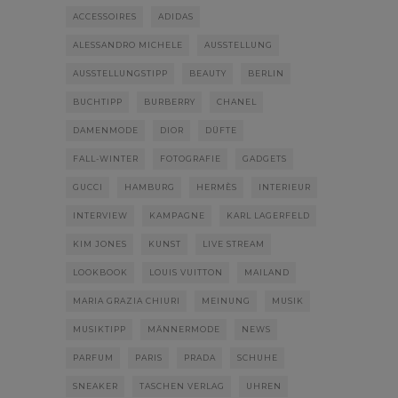
ACCESSOIRES
ADIDAS
ALESSANDRO MICHELE
AUSSTELLUNG
AUSSTELLUNGSTIPP
BEAUTY
BERLIN
BUCHTIPP
BURBERRY
CHANEL
DAMENMODE
DIOR
DÜFTE
FALL-WINTER
FOTOGRAFIE
GADGETS
GUCCI
HAMBURG
HERMÈS
INTERIEUR
INTERVIEW
KAMPAGNE
KARL LAGERFELD
KIM JONES
KUNST
LIVE STREAM
LOOKBOOK
LOUIS VUITTON
MAILAND
MARIA GRAZIA CHIURI
MEINUNG
MUSIK
MUSIKTIPP
MÄNNERMODE
NEWS
PARFUM
PARIS
PRADA
SCHUHE
SNEAKER
TASCHEN VERLAG
UHREN