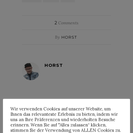
2
Comments
By
HORST
HORST
COS UND ARTHUR MAMOU-MANI
PRÄSENTIEREN "CONIFERA" |
Wir verwenden Cookies auf unserer Website, um
HORSTSON
Ihnen das relevanteste Erlebnis zu bieten, indem wir
11. April 2019 at 08:43
uns an Ihre Präferenzen und wiederholten Besuche
erinnern. Wenn Sie auf "Alles zulassen“ klicken,
[…] kurz mal schnipsen und mich zum
stimmen Sie der Verwendung von ALLEN Cookies zu.