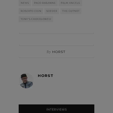
NEWS
PACO RABANNE
PALM ANGELS
ROBERTO COIN
SOEDER
THE OUTNET
TONY'S CHOCOLONELY
By
HORST
HORST
INTERVIEWS