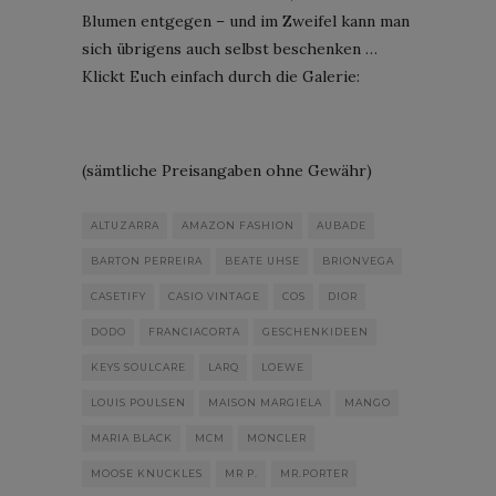
Blumen entgegen – und im Zweifel kann man
sich übrigens auch selbst beschenken …
Klickt Euch einfach durch die Galerie:
(sämtliche Preisangaben ohne Gewähr)
ALTUZARRA
AMAZON FASHION
AUBADE
BARTON PERREIRA
BEATE UHSE
BRIONVEGA
CASETIFY
CASIO VINTAGE
COS
DIOR
DODO
FRANCIACORTA
GESCHENKIDEEN
KEYS SOULCARE
LARQ
LOEWE
LOUIS POULSEN
MAISON MARGIELA
MANGO
MARIA BLACK
MCM
MONCLER
MOOSE KNUCKLES
MR P.
MR.PORTER