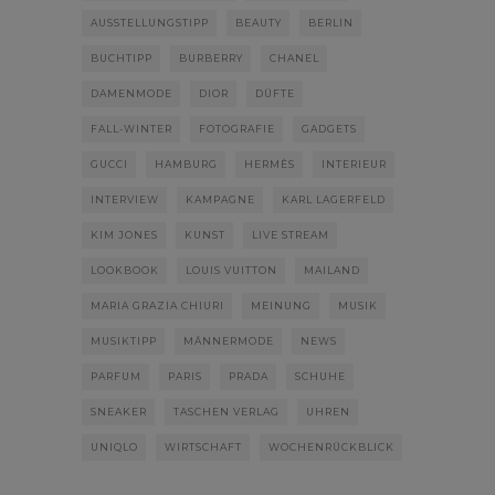
AUSSTELLUNGSTIPP
BEAUTY
BERLIN
BUCHTIPP
BURBERRY
CHANEL
DAMENMODE
DIOR
DÜFTE
FALL-WINTER
FOTOGRAFIE
GADGETS
GUCCI
HAMBURG
HERMÈS
INTERIEUR
INTERVIEW
KAMPAGNE
KARL LAGERFELD
KIM JONES
KUNST
LIVE STREAM
LOOKBOOK
LOUIS VUITTON
MAILAND
MARIA GRAZIA CHIURI
MEINUNG
MUSIK
MUSIKTIPP
MÄNNERMODE
NEWS
PARFUM
PARIS
PRADA
SCHUHE
SNEAKER
TASCHEN VERLAG
UHREN
UNIQLO
WIRTSCHAFT
WOCHENRÜCKBLICK