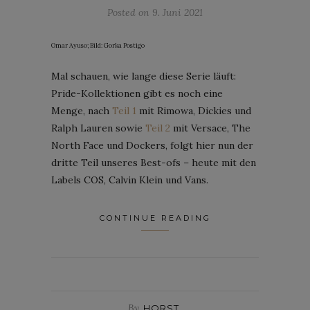
Posted on
9. Juni 2021
Omar Ayuso; Bild: Gorka Postigo
Mal schauen, wie lange diese Serie läuft:
Pride-Kollektionen gibt es noch eine
Menge, nach
Teil 1
mit Rimowa, Dickies und
Ralph Lauren sowie
Teil 2
mit Versace, The
North Face und Dockers, folgt hier nun der
dritte Teil unseres Best-ofs – heute mit den
Labels COS, Calvin Klein und Vans.
CONTINUE READING
By
HORST