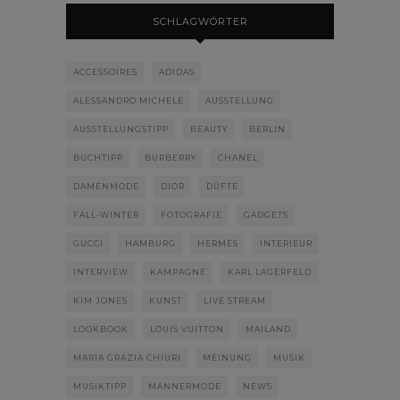
SCHLAGWÖRTER
ACCESSOIRES
ADIDAS
ALESSANDRO MICHELE
AUSSTELLUNG
AUSSTELLUNGSTIPP
BEAUTY
BERLIN
BUCHTIPP
BURBERRY
CHANEL
DAMENMODE
DIOR
DÜFTE
FALL-WINTER
FOTOGRAFIE
GADGETS
GUCCI
HAMBURG
HERMÈS
INTERIEUR
INTERVIEW
KAMPAGNE
KARL LAGERFELD
KIM JONES
KUNST
LIVE STREAM
LOOKBOOK
LOUIS VUITTON
MAILAND
MARIA GRAZIA CHIURI
MEINUNG
MUSIK
MUSIKTIPP
MÄNNERMODE
NEWS