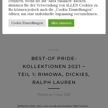
erinnern. Wenn Sie auf "Alles zulassen“ klicken,
stimmen Sie der Verwendung von ALLEN Cookies zu.
Sie können jedoch auch die „Cookie Einstellungen“
öffnen, um eine individuelle Anpassung vorzunehmen..
1
Comments
Cookie Einstellungen
Alles zulassen
By
HORST
PRIDE
BEST-OF PRIDE-
KOLLEKTIONEN 2021 –
TEIL 1: RIMOWA, DICKIES,
RALPH LAUREN
Posted on
7. Juni 2021
(© Mariette Pathy Allen, „Love in a Bar, San Francisco,“ 1984, Courtesy