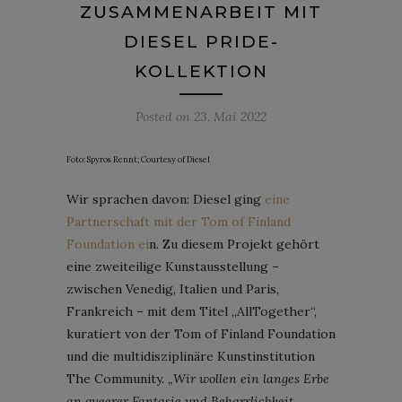
ZUSAMMENARBEIT MIT
DIESEL PRIDE-
KOLLEKTION
Posted on
23. Mai 2022
Foto: Spyros Rennt; Courtesy of Diesel
Wir sprachen davon: Diesel ging
eine
Partnerschaft mit der Tom of Finland
Foundation ei
n. Zu diesem Projekt gehört
eine zweiteilige Kunstausstellung –
zwischen Venedig, Italien und Paris,
Frankreich – mit dem Titel „AllTogether“,
kuratiert von der Tom of Finland Foundation
und die multidisziplinäre Kunstinstitution
The Community.
„Wir wollen ein langes Erbe
an queerer Fantasie und Beharrlichkeit