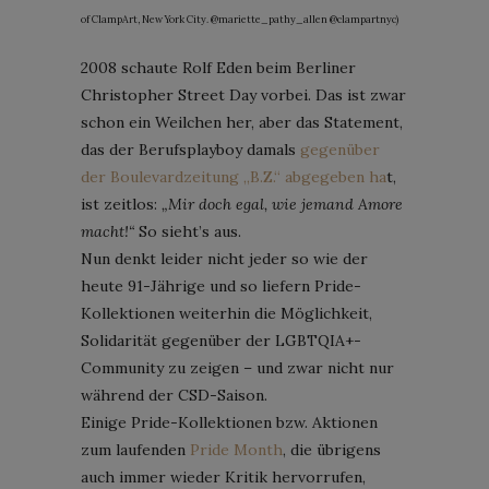
of ClampArt, New York City. @mariette_pathy_allen @clampartnyc)
2008 schaute Rolf Eden beim Berliner
Christopher Street Day vorbei. Das ist zwar
schon ein Weilchen her, aber das Statement,
das der Berufsplayboy damals
gegenüber
der Boulevardzeitung „B.Z.“ abgegeben ha
t,
ist zeitlos:
„Mir doch egal, wie jemand Amore
macht!“
So sieht’s aus.
Nun denkt leider nicht jeder so wie der
heute 91-Jährige und so liefern Pride-
Kollektionen weiterhin die Möglichkeit,
Solidarität gegenüber der LGBTQIA+-
Community zu zeigen – und zwar nicht nur
während der CSD-Saison.
Einige Pride-Kollektionen bzw. Aktionen
zum laufenden
Pride Month
, die übrigens
auch immer wieder Kritik hervorrufen,