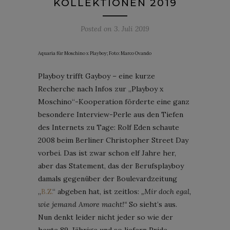
KOLLEKTIONEN 2019
Posted on
3. Juli 2019
Aquaria für Moschino x Playboy; Foto: Marco Ovando
Playboy trifft Gayboy – eine kurze
Recherche nach Infos zur „Playboy x
Moschino“-Kooperation förderte eine ganz
besondere Interview-Perle aus den Tiefen
des Internets zu Tage: Rolf Eden schaute
2008 beim Berliner Christopher Street Day
vorbei. Das ist zwar schon elf Jahre her,
aber das Statement, das der Berufsplayboy
damals gegenüber der Boulevardzeitung
„
B.Z.
“ abgeben hat, ist zeitlos:
„Mir doch egal,
wie jemand Amore macht!“
So sieht’s aus.
Nun denkt leider nicht jeder so wie der
heute 89-Jährige und so liefern Pride-