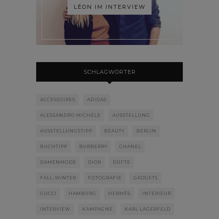
LÉON IM INTERVIEW
SCHLAGWÖRTER
ACCESSOIRES
ADIDAS
ALESSANDRO MICHELE
AUSSTELLUNG
AUSSTELLUNGSTIPP
BEAUTY
BERLIN
BUCHTIPP
BURBERRY
CHANEL
DAMENMODE
DIOR
DÜFTE
FALL-WINTER
FOTOGRAFIE
GADGETS
GUCCI
HAMBURG
HERMÈS
INTERIEUR
INTERVIEW
KAMPAGNE
KARL LAGERFELD