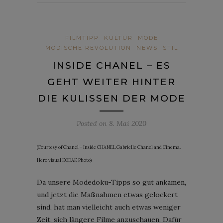
FILMTIPP
KULTUR
MODE
MODISCHE REVOLUTION
NEWS
STIL
INSIDE CHANEL – ES
GEHT WEITER HINTER
DIE KULISSEN DER MODE
Posted on
8. Mai 2020
(Courtesy of Chanel – Inside CHANEL Gabrielle Chanel and Cinema.
Hero visual KODAK Photo)
Da unsere Modedoku-Tipps so gut ankamen,
und jetzt die Maßnahmen etwas gelockert
sind, hat man vielleicht auch etwas weniger
Zeit, sich längere Filme anzuschauen. Dafür