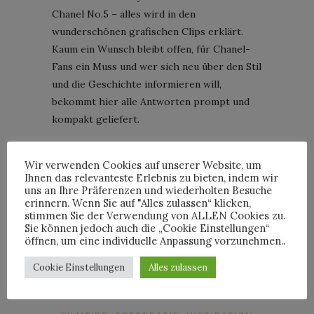
Chanel No.5 – alles wird in den
wunderschönen grafischen Clips erklärt.
Kaum ein Wunsch bleibt offen, für Chanel-
Fans ein Muss und wer sich neu über den Stil
und die Geschichte informieren will,
bekommt hier alle Antworten prompt und
kompakt geliefert.
CONTINUE READING
Wir verwenden Cookies auf unserer Website, um
Ihnen das relevanteste Erlebnis zu bieten, indem wir
uns an Ihre Präferenzen und wiederholten Besuche
erinnern. Wenn Sie auf "Alles zulassen“ klicken,
stimmen Sie der Verwendung von ALLEN Cookies zu.
Sie können jedoch auch die „Cookie Einstellungen“
öffnen, um eine individuelle Anpassung vorzunehmen..
By
PETERKEMPE
Cookie Einstellungen
Alles zulassen