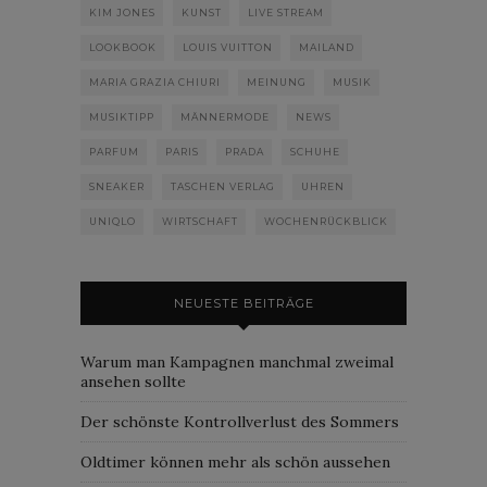
KIM JONES
KUNST
LIVE STREAM
LOOKBOOK
LOUIS VUITTON
MAILAND
MARIA GRAZIA CHIURI
MEINUNG
MUSIK
MUSIKTIPP
MÄNNERMODE
NEWS
PARFUM
PARIS
PRADA
SCHUHE
SNEAKER
TASCHEN VERLAG
UHREN
UNIQLO
WIRTSCHAFT
WOCHENRÜCKBLICK
NEUESTE BEITRÄGE
Warum man Kampagnen manchmal zweimal
ansehen sollte
Der schönste Kontrollverlust des Sommers
Oldtimer können mehr als schön aussehen