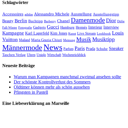
Schlagwörter
Accessoires
Ausstellung
Alessandro Michele
Ausstellungstipp
adidas
Damenmode
Dior
Berlin
Chanel
Beauty
Buchtipp
Düfte
Burberry
Gucci
Interieur
Hamburg
Hermès
Interview
Gadgets
Fall-Winter
Fotografie
Louis
Kampagne
Karl Lagerfeld
Kim Jones
Live Stream
Kunst
Lookbook
Musik
Musiktipp
Vuitton
Maria Grazia Chiuri
Mailand
Meinung
News
Männermode
Paris
Sneaker
Prada
Schuhe
Parfum
Taschen Verlag
Uhren
Uniqlo
Wirtschaft
Wochenrückblick
Neueste Beiträge
Warum man Kampagnen manchmal zweimal ansehen sollte
Der schönste Kontrollverlust des Sommers
Oldtimer können mehr als schön aussehen
Pfingsten in Pastell
Eine Liebeserklärung an Marseille