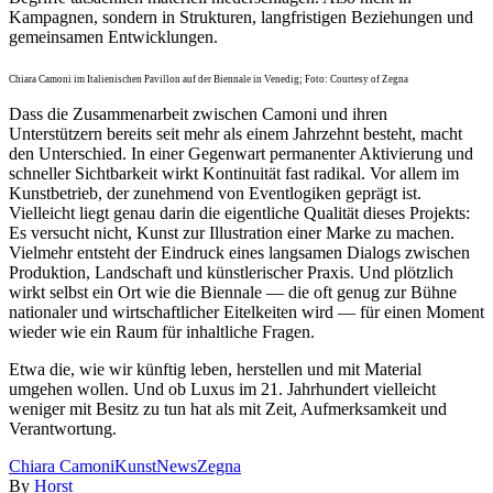
Kampagnen, sondern in Strukturen, langfristigen Beziehungen und
gemeinsamen Entwicklungen.
Chiara Camoni im Italienischen Pavillon auf der Biennale in Venedig; Foto: Courtesy of Zegna
Dass die Zusammenarbeit zwischen Camoni und ihren
Unterstützern bereits seit mehr als einem Jahrzehnt besteht, macht
den Unterschied. In einer Gegenwart permanenter Aktivierung und
schneller Sichtbarkeit wirkt Kontinuität fast radikal. Vor allem im
Kunstbetrieb, der zunehmend von Eventlogiken geprägt ist.
Vielleicht liegt genau darin die eigentliche Qualität dieses Projekts:
Es versucht nicht, Kunst zur Illustration einer Marke zu machen.
Vielmehr entsteht der Eindruck eines langsamen Dialogs zwischen
Produktion, Landschaft und künstlerischer Praxis. Und plötzlich
wirkt selbst ein Ort wie die Biennale — die oft genug zur Bühne
nationaler und wirtschaftlicher Eitelkeiten wird — für einen Moment
wieder wie ein Raum für inhaltliche Fragen.
Etwa die, wie wir künftig leben, herstellen und mit Material
umgehen wollen. Und ob Luxus im 21. Jahrhundert vielleicht
weniger mit Besitz zu tun hat als mit Zeit, Aufmerksamkeit und
Verantwortung.
Chiara Camoni
Kunst
News
Zegna
By
Horst