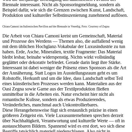
Biennale interessant. Nicht als Sponsoringmeldung, sondern als
Beispiel dafür, wie sich die Grenzen zwischen Kunst, Landschaft,
Produktion und kultureller Selbstinszenierung zunehmend auflösen.
Chiara Camoni im Italienischen Pavillon auf der Biennale in Venedig; Foto: Courtesy of Zegna
Die Arbeit von Chiara Camoni kreist um Gemeinschaft, Material
und Prozesse des Werdens — Themen also, die auffallend wenig
mit dem üblichen Hochglanz-Vokabular der Luxusindustrie zu tun
haben. Erde, Asche, Mineralien, textile Fragmente: Das Material
bleibt lesbar, beinahe widerspenstig. Nichts wirkt vollständig
geglättet oder dekorativ befriedet. Gerade darin liegt ihre Stärke.
Interessant ist dabei weniger die Präsenz eines Sponsors als die Art
der Annäherung. Statt Logos im Ausstellungsraum geht es um
Rohstoffe, Herkunft und um die Idee, dass Landschaft selbst Teil
eines künstlerischen Prozesses werden kann. Materialien aus der
Oasi Zegna sowie Garne aus der Textilproduktion fließen
unmittelbar in die Arbeiten ein. Natur erscheint hier nicht als
romantische Kulisse, sondern als etwas Produzierendes,
Veränderliches, manchmal auch Unkontrollierbares.
Diese Herangehensweise fügt sich erstaunlich präzise in einen
größeren Zeitgeist ein. Viele Luxusunternehmen sprechen derzeit
über Nachhaltigkeit, Verantwortung und kulturelle Werte — oft in
austauschbaren Bildern. Spannend wird es erst dort, wo sich diese
Begriffe tatsächlich materiell niederschlagen. Also nicht in