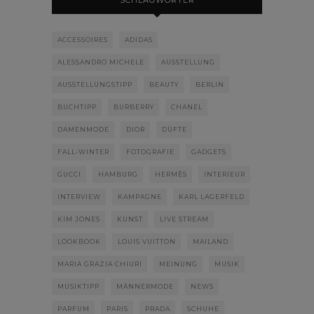
ACCESSOIRES
ADIDAS
ALESSANDRO MICHELE
AUSSTELLUNG
AUSSTELLUNGSTIPP
BEAUTY
BERLIN
BUCHTIPP
BURBERRY
CHANEL
DAMENMODE
DIOR
DÜFTE
FALL-WINTER
FOTOGRAFIE
GADGETS
GUCCI
HAMBURG
HERMÈS
INTERIEUR
INTERVIEW
KAMPAGNE
KARL LAGERFELD
KIM JONES
KUNST
LIVE STREAM
LOOKBOOK
LOUIS VUITTON
MAILAND
MARIA GRAZIA CHIURI
MEINUNG
MUSIK
MUSIKTIPP
MÄNNERMODE
NEWS
PARFUM
PARIS
PRADA
SCHUHE