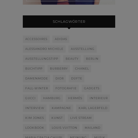
SCHLAGWÖRTER
ACCESSOIRES
ADIDAS
ALESSANDRO MICHELE
AUSSTELLUNG
AUSSTELLUNGSTIPP
BEAUTY
BERLIN
BUCHTIPP
BURBERRY
CHANEL
DAMENMODE
DIOR
DÜFTE
FALL-WINTER
FOTOGRAFIE
GADGETS
GUCCI
HAMBURG
HERMÈS
INTERIEUR
INTERVIEW
KAMPAGNE
KARL LAGERFELD
KIM JONES
KUNST
LIVE STREAM
LOOKBOOK
LOUIS VUITTON
MAILAND
MARIA GRAZIA CHIURI
MEINUNG
MUSIK