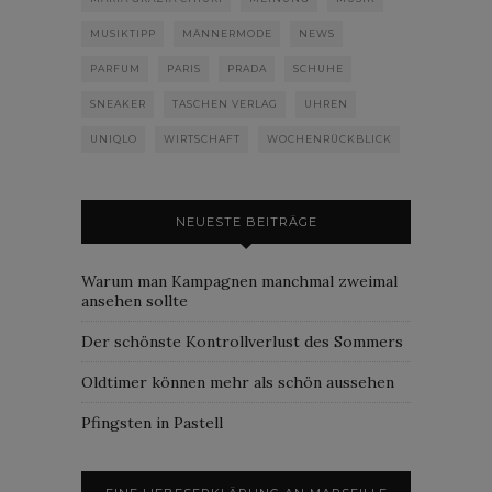
MUSIKTIPP
MÄNNERMODE
NEWS
PARFUM
PARIS
PRADA
SCHUHE
SNEAKER
TASCHEN VERLAG
UHREN
UNIQLO
WIRTSCHAFT
WOCHENRÜCKBLICK
NEUESTE BEITRÄGE
Warum man Kampagnen manchmal zweimal
ansehen sollte
Der schönste Kontrollverlust des Sommers
Oldtimer können mehr als schön aussehen
Pfingsten in Pastell