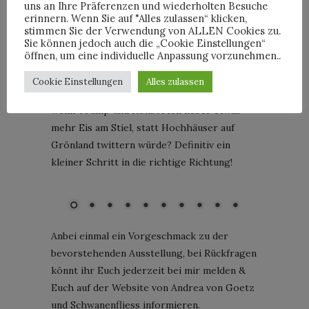
uns an Ihre Präferenzen und wiederholten Besuche
Wunsch nach Ablenkung und positive vibes
erinnern. Wenn Sie auf "Alles zulassen“ klicken,
ausschlaggebend für mein Interesse an der
stimmen Sie der Verwendung von ALLEN Cookies zu.
Ausstellung „Taste the Sweet Life“, Trübsal-
Sie können jedoch auch die „Cookie Einstellungen“
öffnen, um eine individuelle Anpassung vorzunehmen..
Schlagen kann man schließlich mehr als
genug: Vor allem in Angesicht der
Cookie Einstellungen
Alles zulassen
politischen Lage unserer Welt. Wie wäre es,
wenn Trump und Konsorten lieber etwas
mehr Eis am Stiel, statt Hochhäuser auf
Grönland twittern würde? Definitiv ein
kleiner Schritt in die richtige Richtung!
Magenta Pearl 200; Betsy Enzensberger
Anbei einmal ein Vorgeschmack zu der
bevorstehenden Ausstellung, bei Rückfragen
könnt ihr Euch jederzeit bei mir melden &
Euch auf der Website von Andrea von Goetz
und Schwanenfliess informieren.