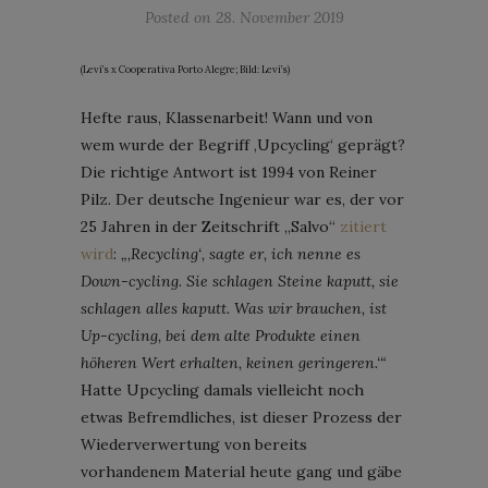
Posted on
28. November 2019
(Levi’s x Cooperativa Porto Alegre; Bild: Levi’s)
Hefte raus, Klassenarbeit! Wann und von
wem wurde der Begriff ‚Upcycling‘ geprägt?
Die richtige Antwort ist 1994 von Reiner
Pilz. Der deutsche Ingenieur war es, der vor
25 Jahren in der Zeitschrift „Salvo“
zitiert
wird
:
„‚Recycling‘, sagte er, ich nenne es
Down-cycling. Sie schlagen Steine kaputt, sie
schlagen alles kaputt. Was wir brauchen, ist
Up-cycling, bei dem alte Produkte einen
höheren Wert erhalten, keinen geringeren.‘“
Hatte Upcycling damals vielleicht noch
etwas Befremdliches, ist dieser Prozess der
Wiederverwertung von bereits
vorhandenem Material heute gang und gäbe