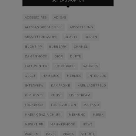
SCHLAGWÖRTER
ACCESSOIRES
ADIDAS
ALESSANDRO MICHELE
AUSSTELLUNG
AUSSTELLUNGSTIPP
BEAUTY
BERLIN
BUCHTIPP
BURBERRY
CHANEL
DAMENMODE
DIOR
DÜFTE
FALL-WINTER
FOTOGRAFIE
GADGETS
GUCCI
HAMBURG
HERMÈS
INTERIEUR
INTERVIEW
KAMPAGNE
KARL LAGERFELD
KIM JONES
KUNST
LIVE STREAM
LOOKBOOK
LOUIS VUITTON
MAILAND
MARIA GRAZIA CHIURI
MEINUNG
MUSIK
MUSIKTIPP
MÄNNERMODE
NEWS
PARFUM
PARIS
PRADA
SCHUHE