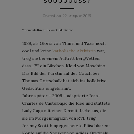
SÜÜÜÜÜÜSS?
Posted on
22. August 2019
Vetements Bären-Rucksack; Bild: Ssense
1989, als Gloria von Thurn und Taxis noch
cool und keine
katholische Aktivistin
war,
trug sie bei einem Auftritt bei „Wetten,
dass…?!“ ein Bärchen-Kleid von Moschino.
Das Bild der Fürstin auf der Couch bei
Thomas Gottschalk hat sich ins kollektive
Gedächtnis eingebrannt.
Jahre später – 2009 – adaptierte Jean-
Charles de Castelbajac die Idee und stattete
Lady Gaga mit einer Kermit-Jacke aus, die
sie im Morgenmagazin von RTL trug.
Jeremy Scott hingegen setzte Plüschbären-
Köpfe auf die Sneaker von Adidas Originals