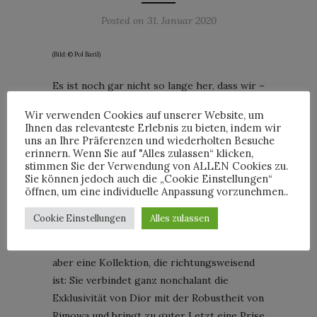
Posted on
31. Januar 2020
(Bild: © Pol Baril)
Es ist noch gar nicht so lange her, dass wir –
wenn auch nur am Rande – darüber
Wir verwenden Cookies auf unserer Website, um
gesprochen haben
: Rimowa kooperiert mit
Ihnen das relevanteste Erlebnis zu bieten, indem wir
Dior. Die Capsule Kollektion versteht sich
uns an Ihre Präferenzen und wiederholten Besuche
erinnern. Wenn Sie auf "Alles zulassen“ klicken,
als eine Hommage an das Reisen. Bindeglied
stimmen Sie der Verwendung von ALLEN Cookies zu.
ist hierbei die Liebe zum Handwerk, die
Sie können jedoch auch die „Cookie Einstellungen“
öffnen, um eine individuelle Anpassung vorzunehmen..
beiden Firmen eint. Es galt, Kreativität,
Kunsthandwerk und Innovation in Einklang
Cookie Einstellungen
Alles zulassen
zu bringen. Ob das gelungen ist, liegt im
Auge des Betrachters, schlussendlich ist es
aber eine Kollektion, die richtungsweisend
ist: Sie verbindet ganz nonchalant die
Exklusivität von Dior mit der Robustheit von
Rimowa und bringt zu guter Letzt eine Prise