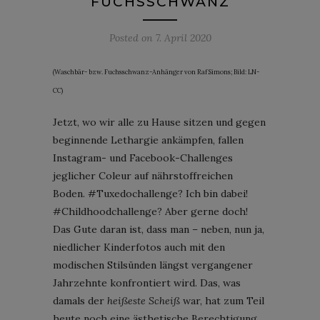
FUCHSSCHWANZ
Posted on
7. April 2020
(Waschbär- bzw. Fuchsschwanz-Anhänger von Raf Simons; Bild: LN-
CC)
Jetzt, wo wir alle zu Hause sitzen und gegen
beginnende Lethargie ankämpfen, fallen
Instagram- und Facebook-Challenges
jeglicher Coleur auf nährstoffreichen
Boden. #Tuxedochallenge? Ich bin dabei!
#Childhoodchallenge? Aber gerne doch!
Das Gute daran ist, dass man – neben, nun ja,
niedlicher Kinderfotos auch mit den
modischen Stilsünden längst vergangener
Jahrzehnte konfrontiert wird. Das, was
damals der
heißeste Scheiß
war, hat zum Teil
heute noch eine ästhetische Berechtigung.