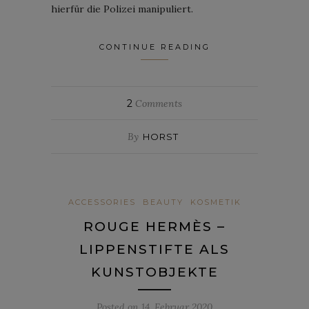
hierfür die Polizei manipuliert.
CONTINUE READING
2
Comments
By
HORST
ACCESSORIES
BEAUTY
KOSMETIK
ROUGE HERMÈS –
LIPPENSTIFTE ALS
KUNSTOBJEKTE
Posted on
14. Februar 2020