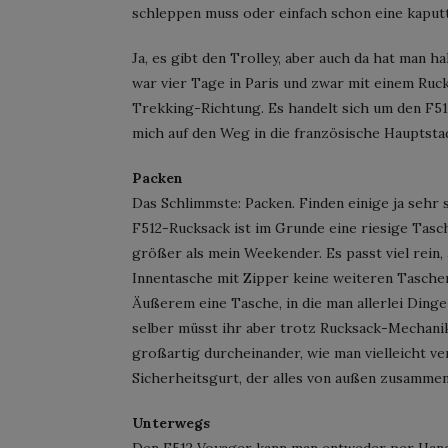
schleppen muss oder einfach schon eine kaputt
Ja, es gibt den Trolley, aber auch da hat man ha
war vier Tage in Paris und zwar mit einem Rucks
Trekking-Richtung. Es handelt sich um den F51
mich auf den Weg in die französische Hauptsta
Packen
Das Schlimmste: Packen. Finden einige ja sehr s
F512-Rucksack ist im Grunde eine riesige Tas
größer als mein Weekender. Es passt viel rein,
Innentasche mit Zipper keine weiteren Taschen
Äußerem eine Tasche, in die man allerlei Ding
selber müsst ihr aber trotz Rucksack-Mechanik n
großartig durcheinander, wie man vielleicht v
Sicherheitsgurt, der alles von außen zusammen
Unterwegs
Den F512 Voyager kann man entweder per Hand 