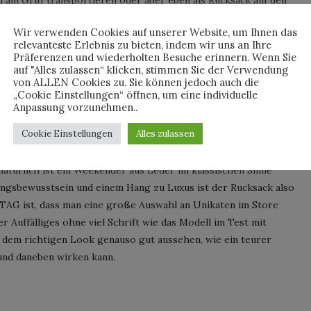
er Fall, also wähle ich die Rucksack Version. Erst einmal
Wir verwenden Cookies auf unserer Website, um Ihnen das
cht jünger) und man hat beide Hände frei. Die Tragegurte sind
relevanteste Erlebnis zu bieten, indem wir uns an Ihre
obust. Ein wenig mehr Polsterung hätte gutgetan, gerade wenn
Präferenzen und wiederholten Besuche erinnern. Wenn Sie
auf "Alles zulassen“ klicken, stimmen Sie der Verwendung
agen Gepäck ist das nämlich schon einiges wert. Außerdem
von ALLEN Cookies zu. Sie können jedoch auch die
sack packt. Einfach so reingreifen und etwas rausholen
„Cookie Einstellungen“ öffnen, um eine individuelle
. Und auch das Fach zwischen außen und innen ist
Anpassung vorzunehmen..
st der Rucksack die eindeutig komfortablere Art zu reisen.
Cookie Einstellungen
Alles zulassen
 natürlich ist ein Weekender aus Leder im klassischen Sinne
ungsbewusstsein und einem Hang zu Luxus ist der Rucksack also
EITAG ist, dass man eine große Auswahl an Unikaten im Store
r Auffälliges ohne viel Schrift wie das Modell im Test mit
 dem richtigen Look genauso gut aussehen, wie ein teurer
und daneben wirken kann.