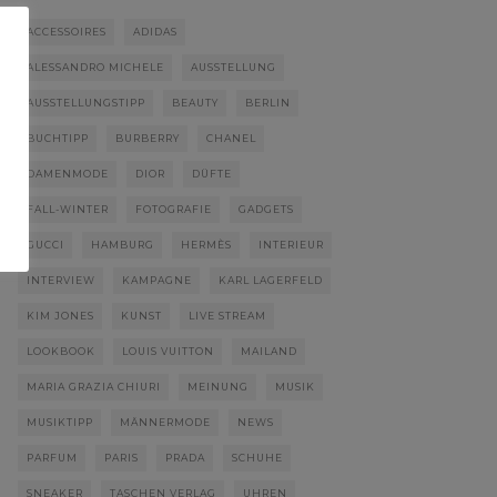
ACCESSOIRES
ADIDAS
ALESSANDRO MICHELE
AUSSTELLUNG
AUSSTELLUNGSTIPP
BEAUTY
BERLIN
BUCHTIPP
BURBERRY
CHANEL
DAMENMODE
DIOR
DÜFTE
FALL-WINTER
FOTOGRAFIE
GADGETS
GUCCI
HAMBURG
HERMÈS
INTERIEUR
INTERVIEW
KAMPAGNE
KARL LAGERFELD
KIM JONES
KUNST
LIVE STREAM
LOOKBOOK
LOUIS VUITTON
MAILAND
MARIA GRAZIA CHIURI
MEINUNG
MUSIK
MUSIKTIPP
MÄNNERMODE
NEWS
PARFUM
PARIS
PRADA
SCHUHE
SNEAKER
TASCHEN VERLAG
UHREN