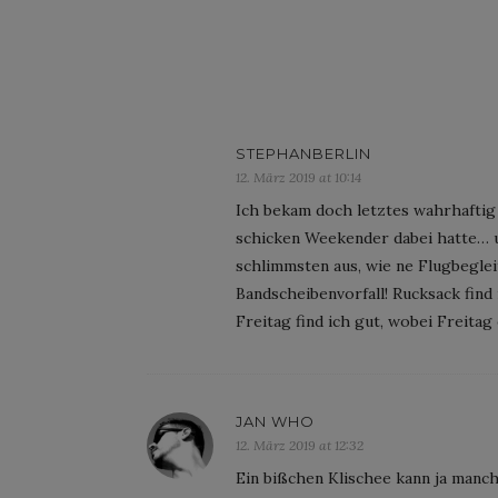
STEPHANBERLIN
12. März 2019 at 10:14
Ich bekam doch letztes wahrhaftig
schicken Weekender dabei hatte… u
schlimmsten aus, wie ne Flugbeglei
Bandscheibenvorfall! Rucksack find 
Freitag find ich gut, wobei Freitag
JAN WHO
12. März 2019 at 12:32
Ein bißchen Klischee kann ja manch