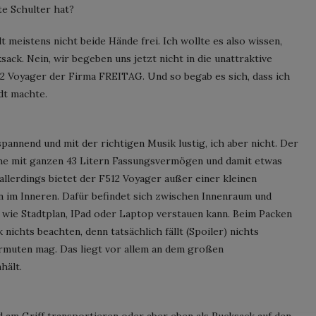
e Schulter hat?
lt meistens nicht beide Hände frei. Ich wollte es also wissen,
ack. Nein, wir begeben uns jetzt nicht in die unattraktive
2 Voyager der Firma FREITAG. Und so begab es sich, dass ich
dt machte.
pannend und mit der richtigen Musik lustig, ich aber nicht. Der
che mit ganzen 43 Litern Fassungsvermögen und damit etwas
 allerdings bietet der F512 Voyager außer einer kleinen
 im Inneren. Dafür befindet sich zwischen Innenraum und
e wie Stadtplan, IPad oder Laptop verstauen kann. Beim Packen
ichts beachten, denn tatsächlich fällt (Spoiler) nichts
ermuten mag. Das liegt vor allem an dem großen
hält.
am Griff transportieren oder aber eben als Rucksack auf den