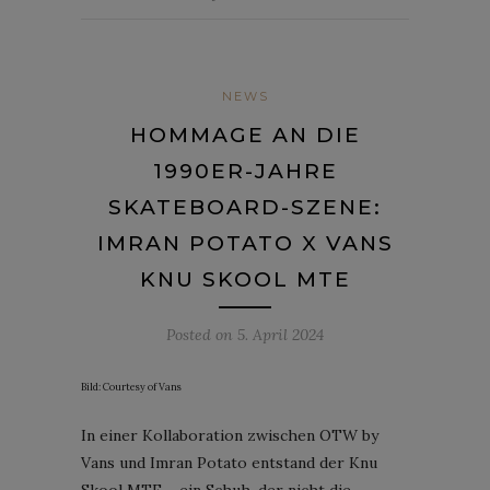
NEWS
HOMMAGE AN DIE
1990ER-JAHRE
SKATEBOARD-SZENE:
IMRAN POTATO X VANS
KNU SKOOL MTE
Posted on
5. April 2024
Bild: Courtesy of Vans
In einer Kollaboration zwischen OTW by
Vans und Imran Potato entstand der Knu
Skool MTE – ein Schuh, der nicht die