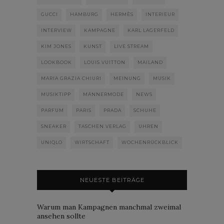
GUCCI
HAMBURG
HERMÈS
INTERIEUR
INTERVIEW
KAMPAGNE
KARL LAGERFELD
KIM JONES
KUNST
LIVE STREAM
LOOKBOOK
LOUIS VUITTON
MAILAND
MARIA GRAZIA CHIURI
MEINUNG
MUSIK
MUSIKTIPP
MÄNNERMODE
NEWS
PARFUM
PARIS
PRADA
SCHUHE
SNEAKER
TASCHEN VERLAG
UHREN
UNIQLO
WIRTSCHAFT
WOCHENRÜCKBLICK
NEUESTE BEITRÄGE
Warum man Kampagnen manchmal zweimal
ansehen sollte