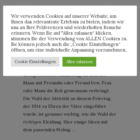
Walking Dad – am 10. Mai ist Vatertag. Ich
Wir verwenden Cookies auf unserer Website, um
kann mich gut dran erinnern, wie sich noch
Ihnen das relevanteste Erlebnis zu bieten, indem wir
uns an Ihre Präferenzen und wiederholten Besuche
vor wenigen Jahren junge Männer
erinnern. Wenn Sie auf "Alles zulassen“ klicken,
aufmachten, um am Vatertag mit
stimmen Sie der Verwendung von ALLEN Cookies zu.
Bollerwagen auf Tour zu gehen. Ein (meist
Sie können jedoch auch die „Cookie Einstellungen“
öffnen, um eine individuelle Anpassung vorzunehmen..
nicht schöner) Anblick, der immer seltener
wird. Vielmehr avanciert der „Herrentag“
Cookie Einstellungen
Alles zulassen
immer mehr zu einem Geschlechter
übergreifenden Familientag, an dem der
Mann mit Freundin oder Freund bzw. Frau
oder Mann die Zeit gemeinsam verbringt.
Die Wahl der Aktivität an diesem Feiertag,
der 1934 zu Ehren der Väter eingeführt
wurde, ist genauso wichtig, wie die Wahl der
richtigen
Kleidung. Hier einige Ideen mit
dem passenden Styling …