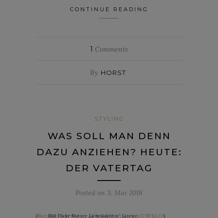
CONTINUE READING
1
Comments
By
HORST
STYLING
WAS SOLL MAN DENN
DAZU ANZIEHEN? HEUTE:
DER VATERTAG
Posted on
3. Mai 2018
(
Blau
; Bild: Flickr-Nutzer ‚Liebeslakritze‘; Lizenz:
CC BY-SA 2.0
)