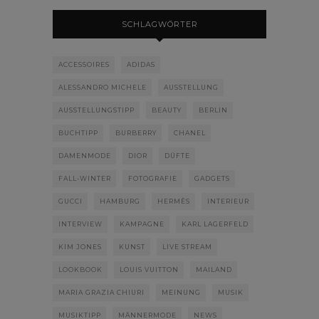
SCHLAGWÖRTER
ACCESSOIRES
ADIDAS
ALESSANDRO MICHELE
AUSSTELLUNG
AUSSTELLUNGSTIPP
BEAUTY
BERLIN
BUCHTIPP
BURBERRY
CHANEL
DAMENMODE
DIOR
DÜFTE
FALL-WINTER
FOTOGRAFIE
GADGETS
GUCCI
HAMBURG
HERMÈS
INTERIEUR
INTERVIEW
KAMPAGNE
KARL LAGERFELD
KIM JONES
KUNST
LIVE STREAM
LOOKBOOK
LOUIS VUITTON
MAILAND
MARIA GRAZIA CHIURI
MEINUNG
MUSIK
MUSIKTIPP
MÄNNERMODE
NEWS