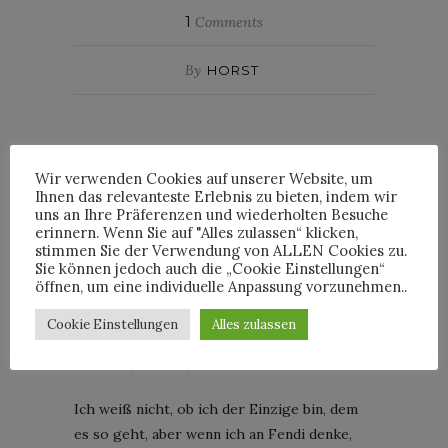
1
Comments
By
HORST
MÄNNERMODE
Wir verwenden Cookies auf unserer Website, um
Ihnen das relevanteste Erlebnis zu bieten, indem wir
„GASTDESIGNER“ KARL
uns an Ihre Präferenzen und wiederholten Besuche
LAGERFELD FÜR FENDI
erinnern. Wenn Sie auf "Alles zulassen“ klicken,
stimmen Sie der Verwendung von ALLEN Cookies zu.
HERBST/WINTER 2019/20
Sie können jedoch auch die „Cookie Einstellungen“
öffnen, um eine individuelle Anpassung vorzunehmen..
Posted on
16. Januar 2019
Cookie Einstellungen
Alles zulassen
(Fendi Herbst/Winter 2019/20; Bild: Courtesy of Fendi)
Ich weiß nicht, ob ich der Einzige bin, dem
es so geht, aber wenn ich an Fendi denke,