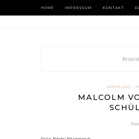
HOME
IMPRESSUM
KONTAKT
D
Browsi
WERBUNG - I
MALCOLM VO
SCHÜL
Pos
(Freitag „Malcolm“; Bild: tinygiant.ch)