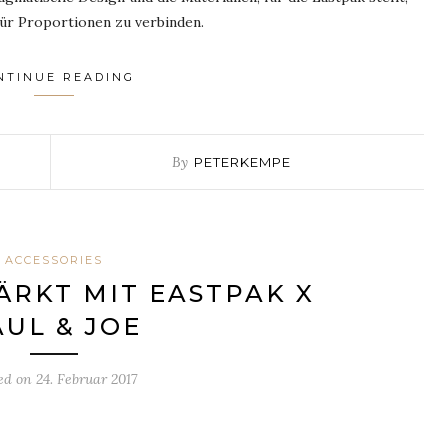
für Proportionen zu verbinden.
NTINUE READING
By
PETERKEMPE
ACCESSORIES
RKT MIT EASTPAK X
AUL & JOE
ed on
24. Februar 2017