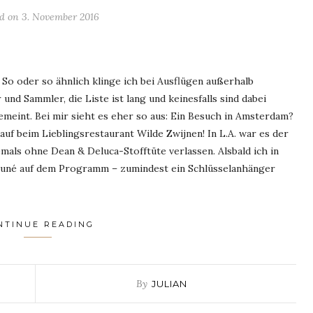
ed on
3. November 2016
 So oder so ähnlich klinge ich bei Ausflügen außerhalb
und Sammler, die Liste ist lang und keinesfalls sind dabei
emeint. Bei mir sieht es eher so aus: Ein Besuch in Amsterdam?
uf beim Lieblingsrestaurant Wilde Zwijnen! In L.A. war es der
ls ohne Dean & Deluca-Stofftüte verlassen. Alsbald ich in
Kitsuné auf dem Programm – zumindest ein Schlüsselanhänger
NTINUE READING
By
JULIAN