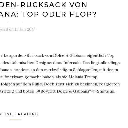
DEN-RUCKSACK VON
ANA: TOP ODER FLOP?
osted on
11. Juli 2017
 der Leoparden-Rucksack von Dolce & Gabbana eigentlich Top
 des italienischen Designerduos Infernale. Das liegt allerdings
hauen, sondern an den merkwürdigen Schlagzeilen, mit denen
h aufmerksam gemacht haben, als sie Melania Trump
e folgten auf dem Fuße. Doch statt sich zu besinnen, reagierten
 trotzig und boten „#Boycott Dolce & Gabbana“-T-Shirts an,
NTINUE READING