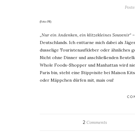
Post
(Foto: PR)
„Nur ein Andenken, ein klitzekleines Souvenir“
–
Deutschlands. Ich enttarne mich dabei als Jäger 
dusselige Touristenaufkleber oder ähnliches g
Nicht ohne Dinner und anschließenden Beutelka
Whole Foods-Shopper und Manhattan wird niema
Paris bin, steht eine Stippvisite bei Maison 
oder Mäppchen dürfen mit, mais oui!
CO
2
Comments