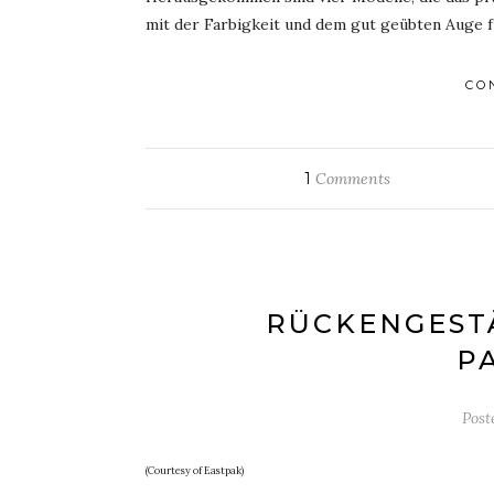
mit der Farbigkeit und dem gut geübten Auge 
CO
1
Comments
RÜCKENGESTÄ
P
Post
(Courtesy of Eastpak)