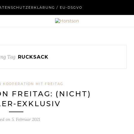
ATENSCHUTZERKLÄRUNG / EU-DSGVO
ng Tag
RUCKSACK
N KOOPERATION MIT FREITAG
N FREITAG: (NICHT)
ER-EXKLUSIV
ted on
5. Februar 2021