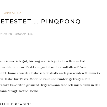
WERBUNG
GETESTET … PINQPONQ
ed on
28. Oktober 2016
h kenne ich gut, bislang war ich jedoch selten selbst
wohl eher zur Fraktion „nicht weiter auffallend“. Von
nitt. Immer wieder habe ich deshalb nach passenden Gimmicks
n. Habe für Tests Modelle rauf und runter getragen. Bin
stakt Favoriten gesucht. Irgendwann fand ich mich dann in der
ann-Trägt-Retro, hello.
NTINUE READING