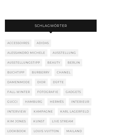
SCHLAGWÖRTER
ACCESSOIRES
ADIDAS
ALESSANDRO MICHELE
AUSSTELLUNG
AUSSTELLUNGSTIPP
BEAUTY
BERLIN
BUCHTIPP
BURBERRY
CHANEL
DAMENMODE
DIOR
DÜFTE
FALL-WINTER
FOTOGRAFIE
GADGETS
GUCCI
HAMBURG
HERMÈS
INTERIEUR
INTERVIEW
KAMPAGNE
KARL LAGERFELD
KIM JONES
KUNST
LIVE STREAM
LOOKBOOK
LOUIS VUITTON
MAILAND