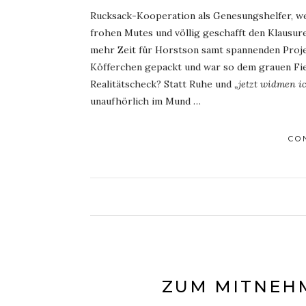
Rucksack-Kooperation als Genesungshelfer, wer 
frohen Mutes und völlig geschafft den Klausure
mehr Zeit für Horstson samt spannenden Projek
Köfferchen gepackt und war so dem grauen Fie
Realitätscheck? Statt Ruhe und
„jetzt widmen i
unaufhörlich im Mund …
CO
ZUM MITNEHM