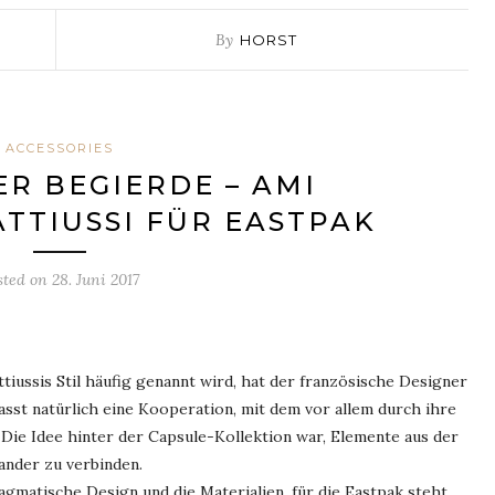
By
HORST
ACCESSORIES
ER BEGIERDE – AMI
TTIUSSI FÜR EASTPAK
sted on
28. Juni 2017
iussis Stil häufig genannt wird, hat der französische Designer
sst natürlich eine Kooperation, mit dem vor allem durch ihre
ie Idee hinter der Capsule-Kollektion war, Elemente aus der
ander zu verbinden.
gmatische Design und die Materialien, für die Eastpak steht,