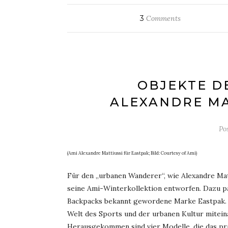
3
Comments
OBJEKTE D
ALEXANDRE MA
Po
(Ami Alexandre Mattiussi für Eastpak; Bild: Courtesy of Ami)
Für den „urbanen Wanderer“, wie Alexandre Matt
seine Ami-Winterkollektion entworfen. Dazu pa
Backpacks bekannt gewordene Marke Eastpak. D
Welt des Sports und der urbanen Kultur mitein
Herausgekommen sind vier Modelle, die das pra