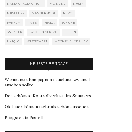
MARIA GRAZIA CHIURI
MEINUNG
MUSIK
MUSIKTIPP
MÄNNERMODE
NEWS
PARFUM
PARIS
PRADA
SCHUHE
SNEAKER
TASCHEN VERLAG
UHREN
UNIQLO
WIRTSCHAFT
WOCHENRÜCKBLICK
NEUESTE BEITRÄGE
Warum man Kampagnen manchmal zweimal
ansehen sollte
Der schönste Kontrollverlust des Sommers
Oldtimer können mehr als schön aussehen
Pfingsten in Pastell