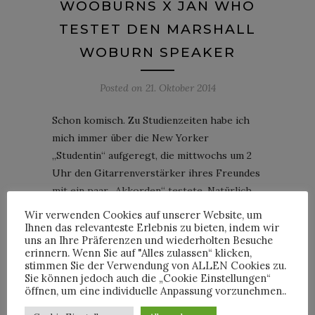
WOOBURNS X JAN WHO
TESTET DEN MARSHALL
WOBURN SPEAKER
Posted on
21. Oktober 2014
Schon komisch. Zu Studienzeiten habe ich
mich immer über die New Yorker
„Studentin“ aufgeregt, die mittwochs um 2
Uhr den Gitarrenverstärker ihres Freundes
mit ein paar „Akkorden“ testete. Natürlich
stand der Verstärker auf dem Fußboden.
Wir verwenden Cookies auf unserer Website, um
Seitdem habe ich zu E-Gitarren und
Ihnen das relevanteste Erlebnis zu bieten, indem wir
uns an Ihre Präferenzen und wiederholten Besuche
Verstärker jenseits einer Konzertbühne ein
erinnern. Wenn Sie auf "Alles zulassen“ klicken,
eher gespaltenes Verhältnis. Für den neuen
stimmen Sie der Verwendung von ALLEN Cookies zu.
Sie können jedoch auch die „Cookie Einstellungen“
Speaker des amerikanischen
öffnen, um eine individuelle Anpassung vorzunehmen..
Verstärkergurus Marshall mache ich da aber
mal eine Ausnahme und habe den