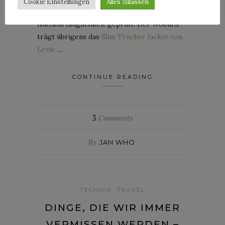
Cookie Einstellungen
Alles zulassen
Lautsprecher auf Wohnungs – und
Nachbartauglichkeit geprüft. Der Woburn
trägt übrigens das
Slim Trucker Jacket von
Levis
…
CONTINUE READING
3
Comments
By
JAN WHO
TECHNIK
TRAVEL
DINGE, DIE WIR IMMER
VERMISSEN WERDEN –