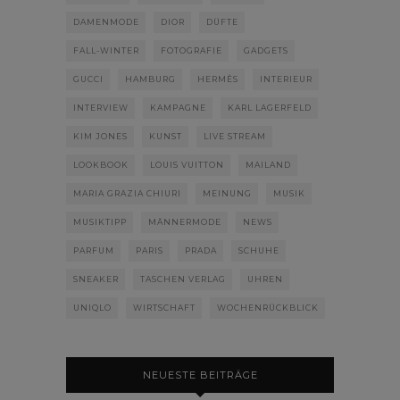
DAMENMODE
DIOR
DÜFTE
FALL-WINTER
FOTOGRAFIE
GADGETS
GUCCI
HAMBURG
HERMÈS
INTERIEUR
INTERVIEW
KAMPAGNE
KARL LAGERFELD
KIM JONES
KUNST
LIVE STREAM
LOOKBOOK
LOUIS VUITTON
MAILAND
MARIA GRAZIA CHIURI
MEINUNG
MUSIK
MUSIKTIPP
MÄNNERMODE
NEWS
PARFUM
PARIS
PRADA
SCHUHE
SNEAKER
TASCHEN VERLAG
UHREN
UNIQLO
WIRTSCHAFT
WOCHENRÜCKBLICK
NEUESTE BEITRÄGE