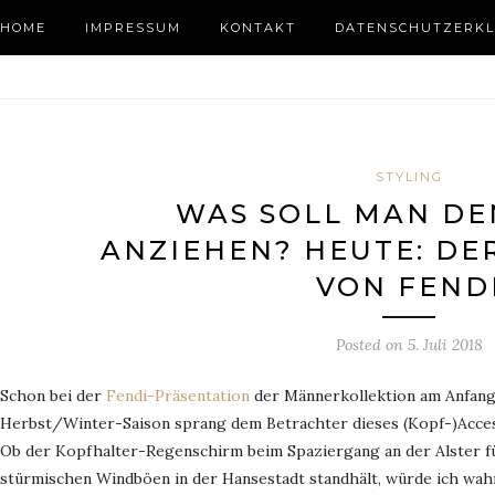
HOME
IMPRESSUM
KONTAKT
DATENSCHUTZERKL
STYLING
WAS SOLL MAN DE
ANZIEHEN? HEUTE: DE
VON FEND
Posted on
5. Juli 2018
Schon bei der
Fendi-Präsentation
der Männerkollektion am Anfang
Herbst/Winter-Saison sprang dem Betrachter dieses (Kopf-)Acces
Ob der Kopfhalter-Regenschirm beim Spaziergang an der Alster f
stürmischen Windböen in der Hansestadt standhält, würde ich wahn