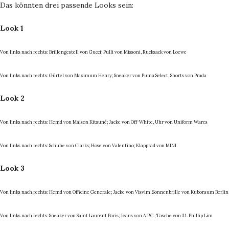
Das könnten drei passende Looks sein:
Look 1
Von links nach rechts: Brillengestell von Gucci; Pulli von Missoni, Rucksack von Loewe
Von links nach rechts: Gürtel von Maximum Henry; Sneaker von Puma Select, Shorts von Prada
Look 2
Von links nach rechts: Hemd von Maison Kitsuné; Jacke von Off-White, Uhr von Uniform Wares
Von links nach rechts: Schuhe von Clarks; Hose von Valentino; Klapprad von MINI
Look 3
Von links nach rechts: Hemd von Officine Generale; Jacke von Visvim, Sonnenbrille von Kuboraum Berlin
Von links nach rechts: Sneaker von Saint Laurent Paris; Jeans von A.P.C., Tasche von 3.1. Phillip Lim