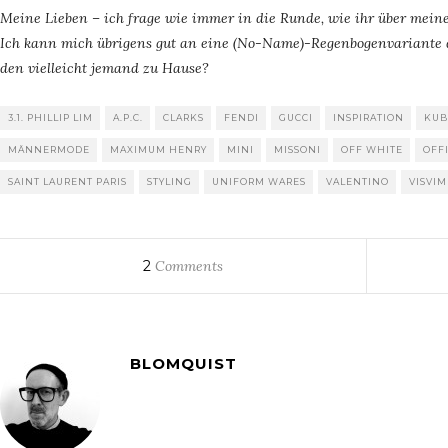
Meine Lieben – ich frage wie immer in die Runde, wie ihr über mein
Ich kann mich übrigens gut an eine (No-Name)-Regenbogenvariante 
den vielleicht jemand zu Hause?
3.1. PHILLIP LIM
A.P.C.
CLARKS
FENDI
GUCCI
INSPIRATION
KUB
MÄNNERMODE
MAXIMUM HENRY
MINI
MISSONI
OFF WHITE
OFF
SAINT LAURENT PARIS
STYLING
UNIFORM WARES
VALENTINO
VISVIM
2
Comments
BLOMQUIST