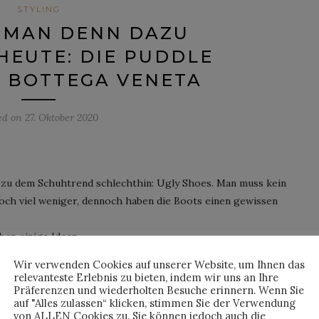
STYLING
 MAN DENN DAZU
HEUTE: DIE PUDDLE
 BOTTEGA VENETA
ed on
27. Oktober 2020
zu dem Schuhtrend schlechthin: Ugly Shoes. Man muss kein
och viel weniger, dennoch haben die Boots einen gewissen
ben einige Ideen …
Wir verwenden Cookies auf unserer Website, um Ihnen das
relevanteste Erlebnis zu bieten, indem wir uns an Ihre
NTINUE READING
Präferenzen und wiederholten Besuche erinnern. Wenn Sie
auf "Alles zulassen“ klicken, stimmen Sie der Verwendung
von ALLEN Cookies zu. Sie können jedoch auch die