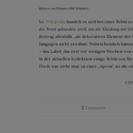
(Schürze von Jil Sander; Bild: Jil Sander)
Lt.
Wikipedia
handelt es sich bei einer Schürz
die Brust gebunden wird, um die Kleidung vor S
Beitrag allenfalls „als dekoratives Element d
hingegen nicht erwähnt. Wahrscheinlich haben
– das Label, das erst vor wenigen Wochen von
in der aktuellen Kollektion einige Schürzen fü
Doch was zieht man zu einer „Apron“, so die e
CO
2
Comments