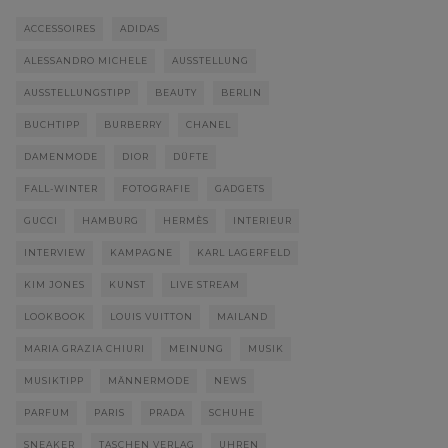
ACCESSOIRES
ADIDAS
ALESSANDRO MICHELE
AUSSTELLUNG
AUSSTELLUNGSTIPP
BEAUTY
BERLIN
BUCHTIPP
BURBERRY
CHANEL
DAMENMODE
DIOR
DÜFTE
FALL-WINTER
FOTOGRAFIE
GADGETS
GUCCI
HAMBURG
HERMÈS
INTERIEUR
INTERVIEW
KAMPAGNE
KARL LAGERFELD
KIM JONES
KUNST
LIVE STREAM
LOOKBOOK
LOUIS VUITTON
MAILAND
MARIA GRAZIA CHIURI
MEINUNG
MUSIK
MUSIKTIPP
MÄNNERMODE
NEWS
PARFUM
PARIS
PRADA
SCHUHE
SNEAKER
TASCHEN VERLAG
UHREN