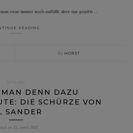
 man zwar immer noch auffällt, aber nur positiv …
NTINUE READING
By
HORST
STYLING
 MAN DENN DAZU
TE: DIE SCHÜRZE VON
IL SANDER
sted on
12. April 2021