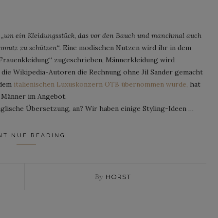
e
„um ein Kleidungsstück, das vor den Bauch und manchmal auch
chmutz zu schützen“
. Eine modischen Nutzen wird ihr in dem
er Frauenkleidung“ zugeschrieben, Männerkleidung wird
 die Wikipedia-Autoren die Rechnung ohne Jil Sander gemacht
 dem
italienischen Luxuskonzern OTB übernommen wurde,
hat
r Männer im Angebot.
nglische Übersetzung, an? Wir haben einige Styling-Ideen …
NTINUE READING
By
HORST