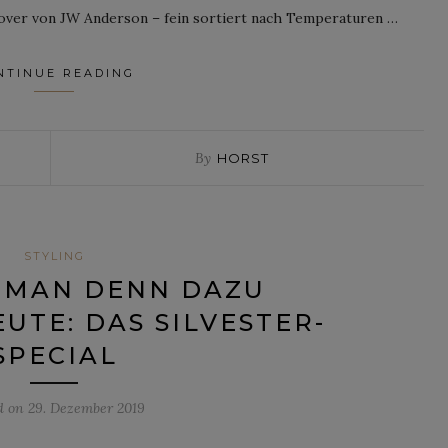
lover von JW Anderson – fein sortiert nach Temperaturen …
NTINUE READING
By
HORST
STYLING
 MAN DENN DAZU
UTE: DAS SILVESTER-
SPECIAL
d on
29. Dezember 2019