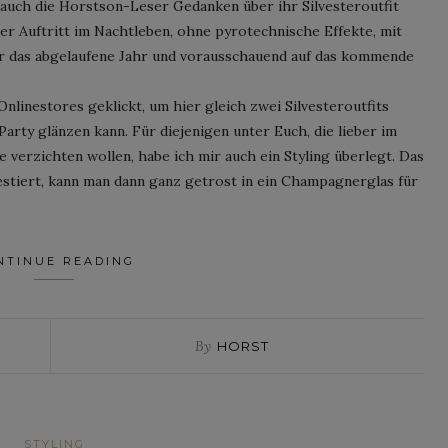
auch die Horstson-Leser Gedanken über ihr Silvesteroutfit
r Auftritt im Nachtleben, ohne pyrotechnische Effekte, mit
ür das abgelaufene Jahr und vorausschauend auf das kommende
nlinestores geklickt, um hier gleich zwei Silvesteroutfits
Party glänzen kann. Für diejenigen unter Euch, die lieber im
se verzichten wollen, habe ich mir auch ein Styling überlegt. Das
vestiert, kann man dann ganz getrost in ein Champagnerglas für
NTINUE READING
By
HORST
STYLING