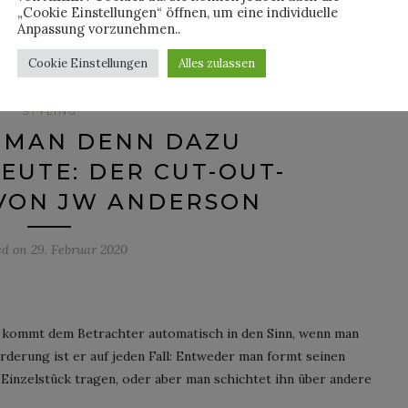
„Cookie Einstellungen“ öffnen, um eine individuelle
By
HORST
Anpassung vorzunehmen..
Cookie Einstellungen
Alles zulassen
STYLING
 MAN DENN DAZU
EUTE: DER CUT-OUT-
VON JW ANDERSON
ed on
29. Februar 2020
 kommt dem Betrachter automatisch in den Sinn, wenn man
rderung ist er auf jeden Fall: Entweder man formt seinen
Einzelstück tragen, oder aber man schichtet ihn über andere