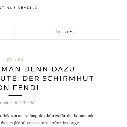
NTINUE READING
By
HORST
STYLING
 MAN DENN DAZU
UTE: DER SCHIRMHUT
ON FENDI
osted on
5. Juli 2018
llektion am Anfang des Jahres für die kommende
ieses (Kopf-)Accessoire sofort ins Auge.