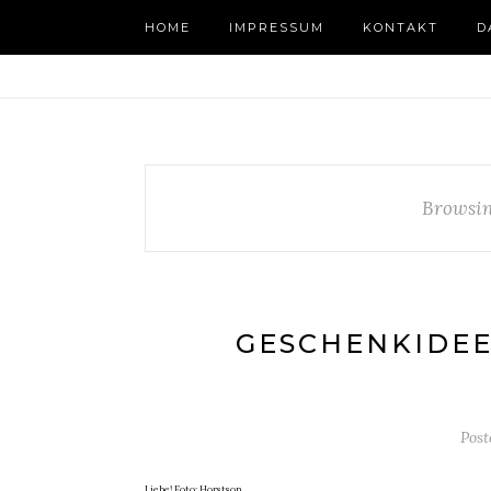
HOME
IMPRESSUM
KONTAKT
D
Browsin
GESCHENKIDEE
Pos
Liebe! Foto: Horstson