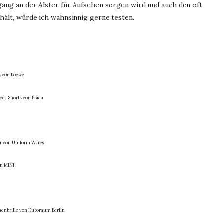
ng an der Alster für Aufsehen sorgen wird und auch den oft
ält, würde ich wahnsinnig gerne testen.
ck von Loewe
ct, Shorts von Prada
hr von Uniform Wares
on MINI
nnenbrille von Kuboraum Berlin