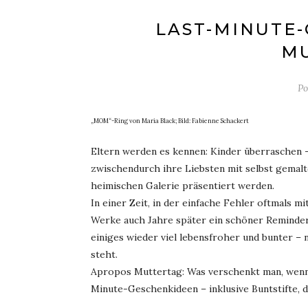
LAST-MINUTE
M
Po
„MOM“-Ring von Maria Black; Bild: Fabienne Schackert
Eltern werden es kennen: Kinder überraschen –
zwischendurch ihre Liebsten mit selbst gemalte
heimischen Galerie präsentiert werden.
In einer Zeit, in der einfache Fehler oftmals m
Werke auch Jahre später ein schöner Reminder
einiges wieder viel lebensfroher und bunter –
steht.
Apropos Muttertag: Was verschenkt man, wenn 
Minute-Geschenkideen – inklusive Buntstifte, d