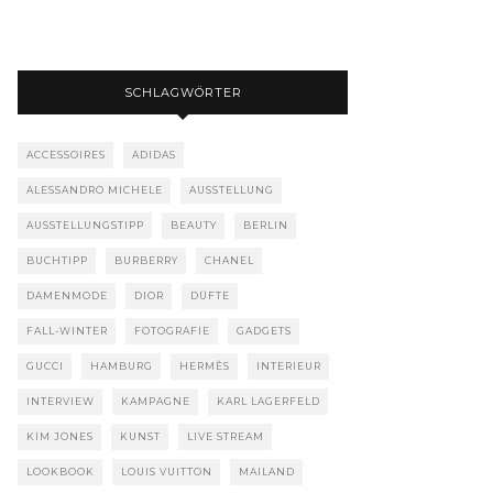
SCHLAGWÖRTER
ACCESSOIRES
ADIDAS
ALESSANDRO MICHELE
AUSSTELLUNG
AUSSTELLUNGSTIPP
BEAUTY
BERLIN
BUCHTIPP
BURBERRY
CHANEL
DAMENMODE
DIOR
DÜFTE
FALL-WINTER
FOTOGRAFIE
GADGETS
GUCCI
HAMBURG
HERMÈS
INTERIEUR
INTERVIEW
KAMPAGNE
KARL LAGERFELD
KIM JONES
KUNST
LIVE STREAM
LOOKBOOK
LOUIS VUITTON
MAILAND