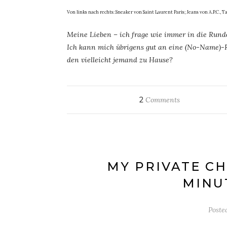
Von links nach rechts: Sneaker von Saint Laurent Paris; Jeans von A.P.C., Ta
Meine Lieben – ich frage wie immer in die Runde
Ich kann mich übrigens gut an eine (No-Name)-
den vielleicht jemand zu Hause?
2
Comments
MY PRIVATE CH
MINU
Poste