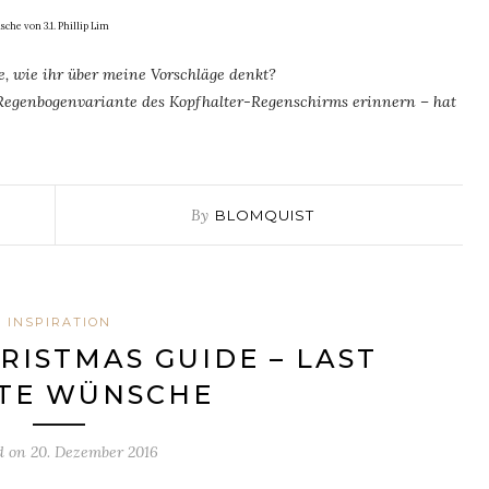
sche von 3.1. Phillip Lim
, wie ihr über meine Vorschläge denkt?
Regenbogenvariante des Kopfhalter-Regenschirms erinnern – hat
By
BLOMQUIST
INSPIRATION
RISTMAS GUIDE – LAST
TE WÜNSCHE
d on
20. Dezember 2016