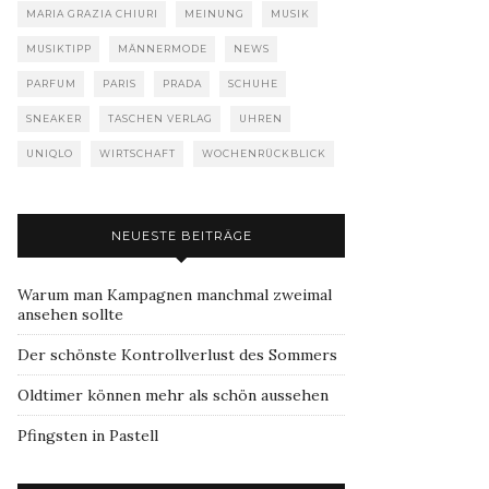
MARIA GRAZIA CHIURI
MEINUNG
MUSIK
MUSIKTIPP
MÄNNERMODE
NEWS
PARFUM
PARIS
PRADA
SCHUHE
SNEAKER
TASCHEN VERLAG
UHREN
UNIQLO
WIRTSCHAFT
WOCHENRÜCKBLICK
NEUESTE BEITRÄGE
Warum man Kampagnen manchmal zweimal
ansehen sollte
Der schönste Kontrollverlust des Sommers
Oldtimer können mehr als schön aussehen
Pfingsten in Pastell