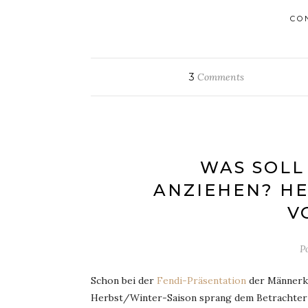
CO
3
Comments
WAS SOLL
ANZIEHEN? HE
V
P
Schon bei der
Fendi-Präsentation
der Männerko
Herbst/Winter-Saison sprang dem Betrachter d