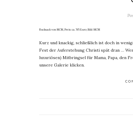
Po
Rucksack von MCM, Preis: ca. 765 Euro; Bild: MCM
Kurz und knackig, schließlich ist doch in wen
Fest der Auferstehung Christi spät dran … We
luxuriösen) Mitbringsel für Mama, Papa, den Fre
unsere Galerie klicken.
CO