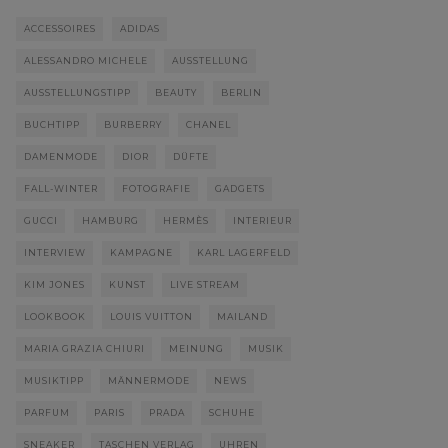
ACCESSOIRES
ADIDAS
ALESSANDRO MICHELE
AUSSTELLUNG
AUSSTELLUNGSTIPP
BEAUTY
BERLIN
BUCHTIPP
BURBERRY
CHANEL
DAMENMODE
DIOR
DÜFTE
FALL-WINTER
FOTOGRAFIE
GADGETS
GUCCI
HAMBURG
HERMÈS
INTERIEUR
INTERVIEW
KAMPAGNE
KARL LAGERFELD
KIM JONES
KUNST
LIVE STREAM
LOOKBOOK
LOUIS VUITTON
MAILAND
MARIA GRAZIA CHIURI
MEINUNG
MUSIK
MUSIKTIPP
MÄNNERMODE
NEWS
PARFUM
PARIS
PRADA
SCHUHE
SNEAKER
TASCHEN VERLAG
UHREN