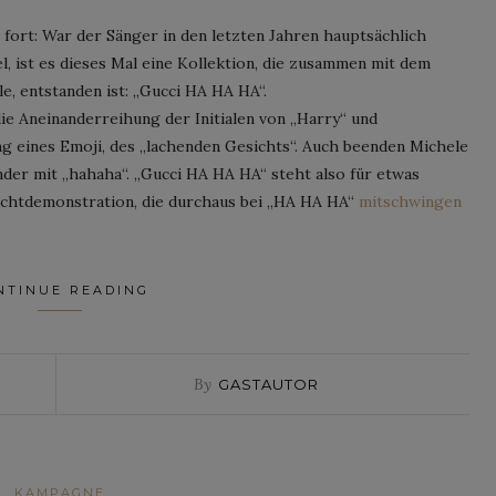
fort: War der Sänger in den letzten Jahren hauptsächlich
, ist es dieses Mal eine Kollektion, die zusammen mit dem
e, entstanden ist: „Gucci HA HA HA“.
ie Aneinanderreihung der Initialen von „Harry“ und
ng eines Emoji, des „lachenden Gesichts“. Auch beenden Michele
nder mit „hahaha“. „Gucci HA HA HA“ steht also für etwas
achtdemonstration, die durchaus bei „HA HA HA“
mitschwingen
NTINUE READING
By
GASTAUTOR
KAMPAGNE