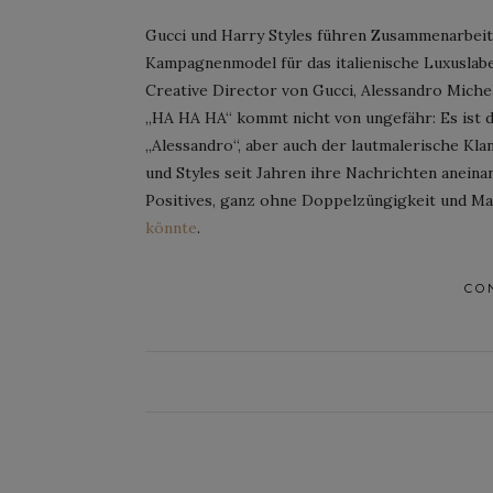
Gucci und Harry Styles führen Zusammenarbeit 
Kampagnenmodel für das italienische Luxuslabel
Creative Director von Gucci, Alessandro Michel
„HA HA HA“ kommt nicht von ungefähr: Es ist d
„Alessandro“, aber auch der lautmalerische Kla
und Styles seit Jahren ihre Nachrichten aneina
Positives, ganz ohne Doppelzüngigkeit und M
könnte
.
CO