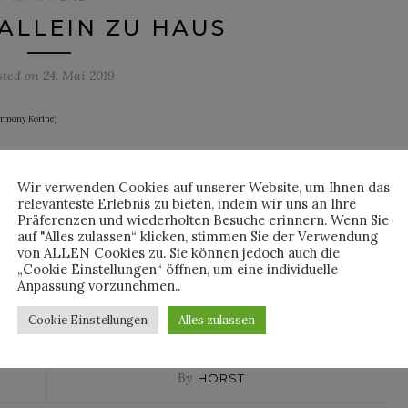
 ALLEIN ZU HAUS
sted on
24. Mai 2019
Harmony Korine)
-Tailoring-Kampagne erneut auf Harry Styles, wechselt aber den
ny Korine für die Bilder verantwortlich. Nach einem Fish-and-
Wir verwenden Cookies auf unserer Website, um Ihnen das
relevanteste Erlebnis zu bieten, indem wir uns an Ihre
istorischen Villa Lante in der Nähe von Viterbo wurde dieses
Präferenzen und wiederholten Besuche erinnern. Wenn Sie
 aus Statuen und Utensilien, die von Alessandro Micheles
auf "Alles zulassen“ klicken, stimmen Sie der Verwendung
ooting-Location gewählt.
von ALLEN Cookies zu. Sie können jedoch auch die
„Cookie Einstellungen“ öffnen, um eine individuelle
Anpassung vorzunehmen..
NTINUE READING
Cookie Einstellungen
Alles zulassen
By
HORST