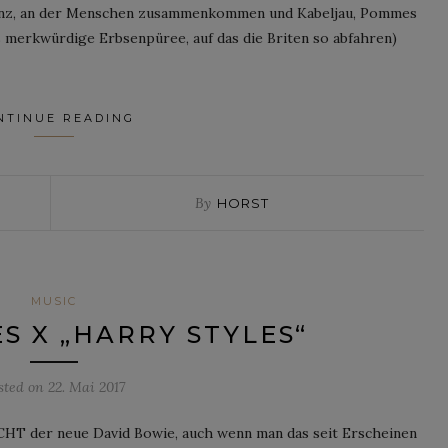
stanz, an der Menschen zusammenkommen und Kabeljau, Pommes
s merkwürdige Erbsenpüree, auf das die Briten so abfahren)
NTINUE READING
By
HORST
MUSIC
S X „HARRY STYLES“
sted on
22. Mai 2017
ICHT der neue David Bowie, auch wenn man das seit Erscheinen