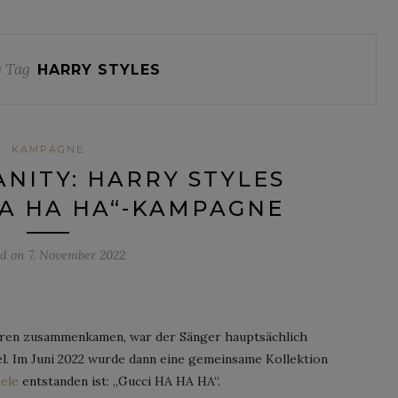
 Tag
HARRY STYLES
KAMPAGNE
ANITY: HARRY STYLES
HA HA HA“-KAMPAGNE
ed on
7. November 2022
hren zusammenkamen, war der Sänger hauptsächlich
l. Im Juni 2022 wurde dann eine gemeinsame Kollektion
ele
entstanden ist: „Gucci HA HA HA“.