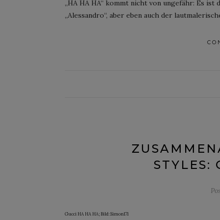
„HA HA HA“ kommt nicht von ungefähr: Es ist d
„Alessandro“, aber eben auch der lautmalerisch
CO
ZUSAMMENA
STYLES:
Po
Gucci HA HA HA; Bild: Simon171