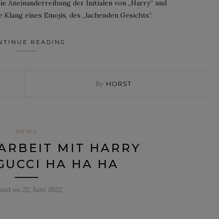
ie Aneinanderreihung der Initialen von „Harry“ und
e Klang eines Emojis, des „lachenden Gesichts“.
NTINUE READING
By
HORST
NEWS
RBEIT MIT HARRY
 GUCCI HA HA HA
sted on
22. Juni 2022