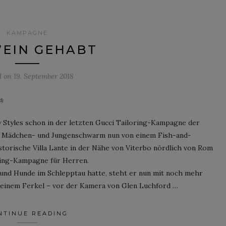
KAMPAGNE
EIN GEHABT
d on
19. September 2018
d)
Styles schon in der letzten Gucci Tailoring-Kampagne der
r, Mädchen- und Jungenschwarm nun von einem Fish-and-
torische Villa Lante in der Nähe von Viterbo nördlich von Rom
oring-Kampagne für Herren.
 und Hunde im Schlepptau hatte, steht er nun mit noch mehr
 einem Ferkel – vor der Kamera von Glen Luchford …
NTINUE READING