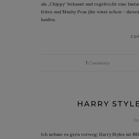
als „Chippy“ bekannt und regelrecht eine In
frites und Mushy Peas (ihr wisst schon – diese
kaufen.
CO
1
Comments
HARRY STYLE
Po
Ich nehme es gern vorweg: Harry Styles ist N