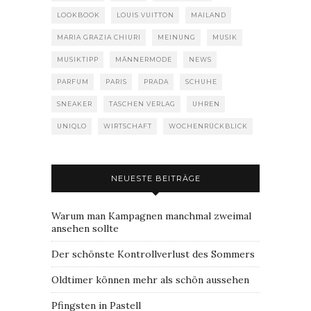
LOOKBOOK
LOUIS VUITTON
MAILAND
MARIA GRAZIA CHIURI
MEINUNG
MUSIK
MUSIKTIPP
MÄNNERMODE
NEWS
PARFUM
PARIS
PRADA
SCHUHE
SNEAKER
TASCHEN VERLAG
UHREN
UNIQLO
WIRTSCHAFT
WOCHENRÜCKBLICK
NEUESTE BEITRÄGE
Warum man Kampagnen manchmal zweimal
ansehen sollte
Der schönste Kontrollverlust des Sommers
Oldtimer können mehr als schön aussehen
Pfingsten in Pastell