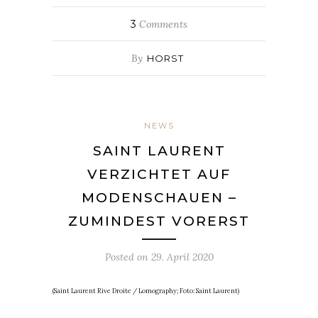
3
Comments
By
HORST
NEWS
SAINT LAURENT
VERZICHTET AUF
MODENSCHAUEN –
ZUMINDEST VORERST
Posted on
29. April 2020
(Saint Laurent Rive Droite / Lomography; Foto: Saint Laurent)