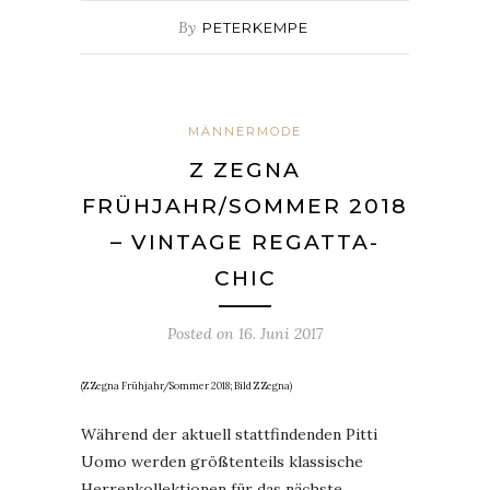
By
PETERKEMPE
MÄNNERMODE
Z ZEGNA
FRÜHJAHR/SOMMER 2018
– VINTAGE REGATTA-
CHIC
Posted on
16. Juni 2017
(Z Zegna Frühjahr/Sommer 2018; Bild Z Zegna)
Während der aktuell stattfindenden Pitti
Uomo werden größtenteils klassische
Herrenkollektionen für das nächste