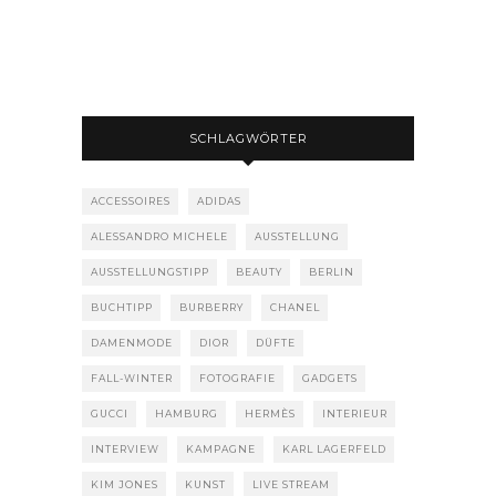
SCHLAGWÖRTER
ACCESSOIRES
ADIDAS
ALESSANDRO MICHELE
AUSSTELLUNG
AUSSTELLUNGSTIPP
BEAUTY
BERLIN
BUCHTIPP
BURBERRY
CHANEL
DAMENMODE
DIOR
DÜFTE
FALL-WINTER
FOTOGRAFIE
GADGETS
GUCCI
HAMBURG
HERMÈS
INTERIEUR
INTERVIEW
KAMPAGNE
KARL LAGERFELD
KIM JONES
KUNST
LIVE STREAM