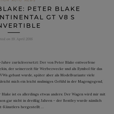
TION
AUTO
NEWS
BLAKE: PETER BLAKE
NTINENTAL GT V8 S
NVERTIBLE
sted on
19. April 2016
er-Jahre zurückversetzt: Der von Peter Blake entworfene
ekin, der seinerzeit für Werbezwecke und als Symbol für das
Ws gebaut wurde, später aber als Modellvariante viele
leicht mich ein leicht mulmiges Gefühl in der Magengegend,
 Blake ist es allerdings etwas anders: Der Wagen wird mir mit
hon gar nicht in dreißig Jahren – der Bentley wurde nämlich
t-Künstlers hergestellt …