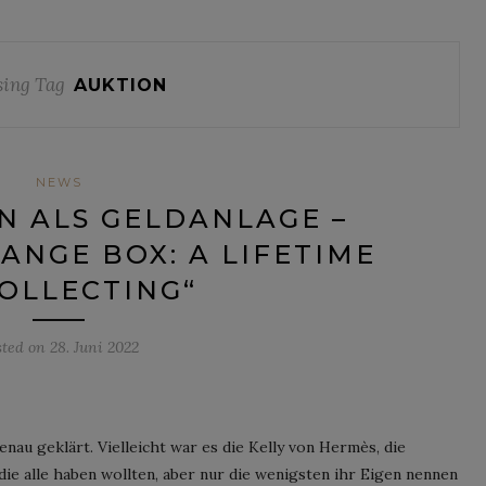
ing Tag
AUKTION
NEWS
 ALS GELDANLAGE –
RANGE BOX: A LIFETIME
OLLECTING“
sted on
28. Juni 2022
enau geklärt. Vielleicht war es die Kelly von Hermès, die
die alle haben wollten, aber nur die wenigsten ihr Eigen nennen