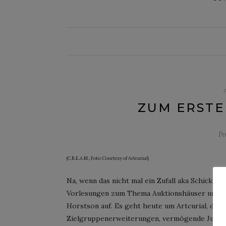
ZUM ERSTE
Po
(C.R.E.A.M.; Foto: Courtesy of Artcurial)
Na, wenn das nicht mal ein Zufall aka Schicksal
Vorlesungen zum Thema Auktionshäuser und V
Horstson auf. Es geht heute um Artcurial, das
Zielgruppenerweiterungen, vermögende Jungsp