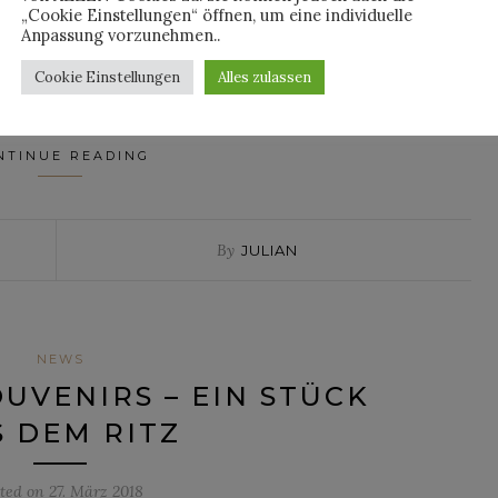
-Label ist aktuell nirgends wegzudenken, von Rimowa- bis zur
„Cookie Einstellungen“ öffnen, um eine individuelle
Anpassung vorzunehmen..
tion spricht beinahe jeder in der Modebranche über kein
schlichtweg die Geister, oder beschreibe ich die Situation
Cookie Einstellungen
Alles zulassen
NTINUE READING
By
JULIAN
NEWS
OUVENIRS – EIN STÜCK
 DEM RITZ
sted on
27. März 2018