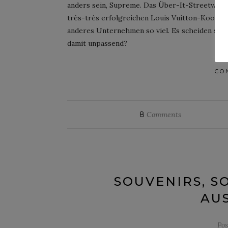
anders sein, Supreme. Das Über-It-Streetwear
très-très erfolgreichen Louis Vuitton-Koopera
anderes Unternehmen so viel. Es scheiden sich 
damit unpassend?
CO
8
Comments
SOUVENIRS, S
AUS
Po