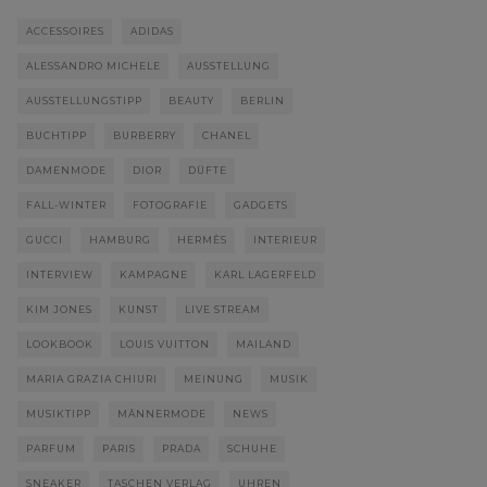
ACCESSOIRES
ADIDAS
ALESSANDRO MICHELE
AUSSTELLUNG
AUSSTELLUNGSTIPP
BEAUTY
BERLIN
BUCHTIPP
BURBERRY
CHANEL
DAMENMODE
DIOR
DÜFTE
FALL-WINTER
FOTOGRAFIE
GADGETS
GUCCI
HAMBURG
HERMÈS
INTERIEUR
INTERVIEW
KAMPAGNE
KARL LAGERFELD
KIM JONES
KUNST
LIVE STREAM
LOOKBOOK
LOUIS VUITTON
MAILAND
MARIA GRAZIA CHIURI
MEINUNG
MUSIK
MUSIKTIPP
MÄNNERMODE
NEWS
PARFUM
PARIS
PRADA
SCHUHE
SNEAKER
TASCHEN VERLAG
UHREN