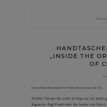
Brows
HANDTASCHEN
„INSIDE THE O
OF C
Po
Hermès Shadow Birkin Bag 40 Petit H; Bild: Christie’s Images Ltd. 2022
Welche Tasche die erste It-Bag war, ist nicht g
Baguette-Bag Fendi oder die Jackie von Gucci, 