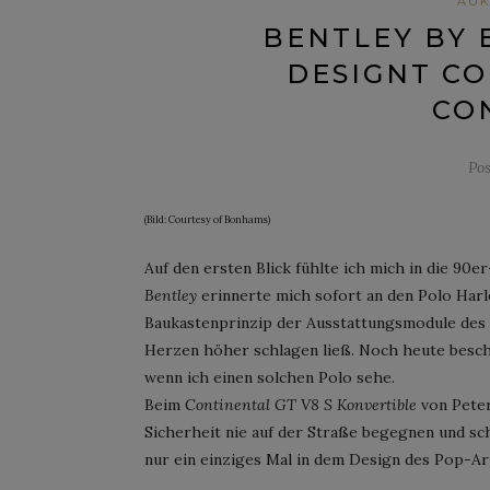
AUK
BENTLEY BY 
DESIGNT CO
CO
Po
(Bild: Courtesy of Bonhams)
Auf den ersten Blick fühlte ich mich in die 90
Bentley
erinnerte mich sofort an den Polo Harl
Baukastenprinzip der Ausstattungsmodule des V
Herzen höher schlagen ließ. Noch heute besch
wenn ich einen solchen Polo sehe.
Beim
Continental GT V8 S Konvertible
von Peter
Sicherheit nie auf der Straße begegnen und sc
nur ein einziges Mal in dem Design des Pop-Ar