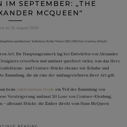
 IM SEPTEMBER: „THE
EXANDER MCQUEEN“
ted on
31. August 2020
ifragilisticexpialidocious“-Kollektion; Herbst-Winter 2002/2003; Foto: Courtesy of Doyle)
eren Art: Ihr Hauptaugenmerk lag bei Entwürfen von Alexander
 Designers erworben und umfasst querbeet vieles, was das Herz
 Konfektions- und Couture-Stücke ebenso wie Schuhe und
te Sammlung, die als eine der umfangreichsten ihrer Art gilt,
nun beim
Auktionshaus Doyle
ein Teil der Sammlung von
 Diese Versteigerung umfasst 50 Lose von Couture-Kleidung,
 – allesamt Stücke, die Zuiker direkt vom Haus McQueen
NTINUE READING