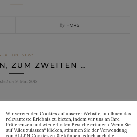
By
HORST
AUKTION
NEWS
N, ZUM ZWEITEN …
sted on
9. Mai 2018
 ist: Vor nicht einmal zwei Wochen habe ich noch brav in der Uni
Wir verwenden Cookies auf unserer Website, um Ihnen das
ersteigerungen besucht, schon kommt das Thema bei
relevanteste Erlebnis zu bieten, indem wir uns an Ihre
Präferenzen und wiederholten Besuche erinnern. Wenn Sie
 bekannte französische Auktionshaus,
auf "Alles zulassen“ klicken, stimmen Sie der Verwendung
unde und, wie könnte es bei Schlagworten dieser Art auch
von ALLEN Cookies zu. Sie können jedoch auch die