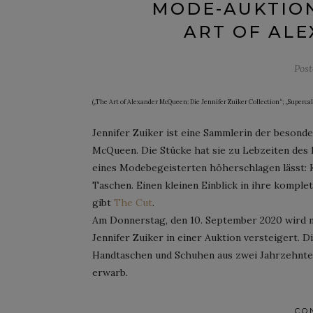
MODE-AUKTION
ART OF AL
Pos
(„The Art of Alexander McQueen: Die Jennifer Zuiker Collection“; „Supercal
Jennifer Zuiker ist eine Sammlerin der besond
McQueen. Die Stücke hat sie zu Lebzeiten des
eines Modebegeisterten höherschlagen lässt:
Taschen. Einen kleinen Einblick in ihre komplet
gibt
The Cut
.
Am Donnerstag, den 10. September 2020 wird 
Jennifer Zuiker in einer Auktion versteigert.
Handtaschen und Schuhen aus zwei Jahrzehnten
erwarb.
CO