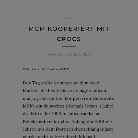
NEWS
MCM KOOPERIERT MIT
CROCS
Posted on
30. Juni 2022
MCM x Crocs; Bild: Courtesy of MCM
Der Tag sollte kommen, an dem zwei
Marken, die beide bis vor einigen Jahren,
nun ja,
polarisierten
, kooperieren: Einerseits
MCM, ein deutsches (ehemals Jetset-) Label,
das Mitte der 1990er-Jahre radikal an
Beliebtheit verlor aber Anfang der 2000er-
Jahren aus dem Dornröschenschlaf geküsst
wurde, nicht zuletzt durch Michael