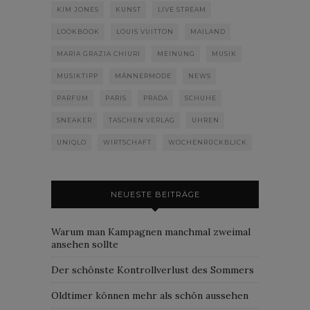
KIM JONES
KUNST
LIVE STREAM
LOOKBOOK
LOUIS VUITTON
MAILAND
MARIA GRAZIA CHIURI
MEINUNG
MUSIK
MUSIKTIPP
MÄNNERMODE
NEWS
PARFUM
PARIS
PRADA
SCHUHE
SNEAKER
TASCHEN VERLAG
UHREN
UNIQLO
WIRTSCHAFT
WOCHENRÜCKBLICK
NEUESTE BEITRÄGE
Warum man Kampagnen manchmal zweimal
ansehen sollte
Der schönste Kontrollverlust des Sommers
Oldtimer können mehr als schön aussehen