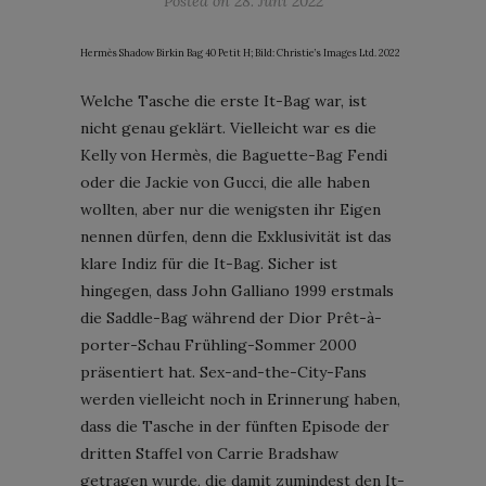
Posted on
28. Juni 2022
Hermès Shadow Birkin Bag 40 Petit H; Bild: Christie’s Images Ltd. 2022
Welche Tasche die erste It-Bag war, ist
nicht genau geklärt. Vielleicht war es die
Kelly von Hermès, die Baguette-Bag Fendi
oder die Jackie von Gucci, die alle haben
wollten, aber nur die wenigsten ihr Eigen
nennen dürfen, denn die Exklusivität ist das
klare Indiz für die It-Bag. Sicher ist
hingegen, dass John Galliano 1999 erstmals
die Saddle-Bag während der Dior Prêt-à-
porter-Schau Frühling-Sommer 2000
präsentiert hat. Sex-and-the-City-Fans
werden vielleicht noch in Erinnerung haben,
dass die Tasche in der fünften Episode der
dritten Staffel von Carrie Bradshaw
getragen wurde, die damit zumindest den It-