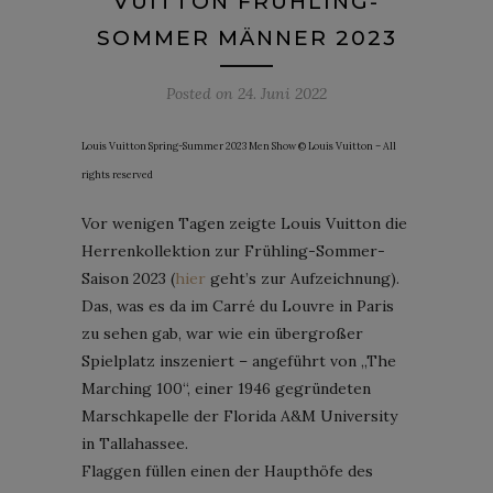
VUITTON FRÜHLING-
SOMMER MÄNNER 2023
Posted on
24. Juni 2022
Louis Vuitton Spring-Summer 2023 Men Show © Louis Vuitton – All
rights reserved
Vor wenigen Tagen zeigte Louis Vuitton die
Herrenkollektion zur Frühling-Sommer-
Saison 2023 (
hier
geht’s zur Aufzeichnung).
Das, was es da im Carré du Louvre in Paris
zu sehen gab, war wie ein übergroßer
Spielplatz inszeniert – angeführt von „The
Marching 100“, einer 1946 gegründeten
Marschkapelle der Florida A&M University
in Tallahassee.
Flaggen füllen einen der Haupthöfe des