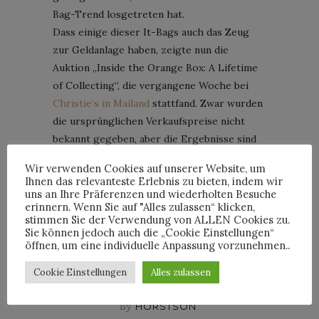
Bag-Trend losgetreten hat.
Dass einige dieser It-Bags auch das Zeug
zur Geldanlage haben, zeigte nun die
Auktion „Inside the Orange Box: A Lifetime
of Collecting“, die vergangene Woche bei
Christie’s in Mailand
stattfand. Zwar wurden
die ursprünglichen Verkaufspreise nicht
bekannt gegeben, aber die Ergebnisse sind
ein Indiz, dass die Nachfrage nach Vintage-
Wir verwenden Cookies auf unserer Website, um
Handtaschen enorm ist.
Ihnen das relevanteste Erlebnis zu bieten, indem wir
uns an Ihre Präferenzen und wiederholten Besuche
erinnern. Wenn Sie auf "Alles zulassen“ klicken,
CONTINUE READING
stimmen Sie der Verwendung von ALLEN Cookies zu.
Sie können jedoch auch die „Cookie Einstellungen“
öffnen, um eine individuelle Anpassung vorzunehmen..
Cookie Einstellungen
Alles zulassen
By
HORSTSON