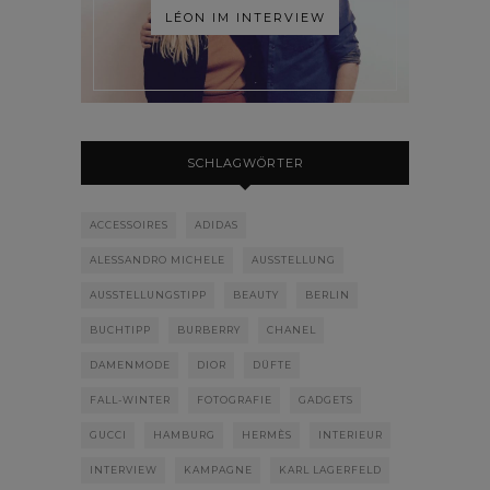
LÉON IM INTERVIEW
SCHLAGWÖRTER
ACCESSOIRES
ADIDAS
ALESSANDRO MICHELE
AUSSTELLUNG
AUSSTELLUNGSTIPP
BEAUTY
BERLIN
BUCHTIPP
BURBERRY
CHANEL
DAMENMODE
DIOR
DÜFTE
FALL-WINTER
FOTOGRAFIE
GADGETS
GUCCI
HAMBURG
HERMÈS
INTERIEUR
INTERVIEW
KAMPAGNE
KARL LAGERFELD