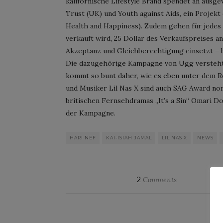
kalifornische Lifestyle Brand spendet an ausg
Trust (UK) und Youth against Aids, ein Projek
Health and Happiness). Zudem gehen für jedes P
verkauft wird, 25 Dollar des Verkaufspreises a
Akzeptanz und Gleichberechtigung einsetzt – b
Die dazugehörige Kampagne von Ugg versteht si
kommt so bunt daher, wie es eben unter dem 
und Musiker Lil Nas X sind auch SAG Award nomi
britischen Fernsehdramas „It’s a Sin“ Omari Dou
der Kampagne.
HARI NEF
KAI-ISIAH JAMAL
LIL NAS X
NEWS
2
Comments