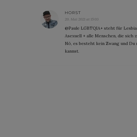
HORST
20. Mai 2021 at 15:03
@Paule LGBTQIA+ steht für Lesbian
Asexuell + alle Menschen, die sich
Nö, es besteht kein Zwang und Du 
kannst.