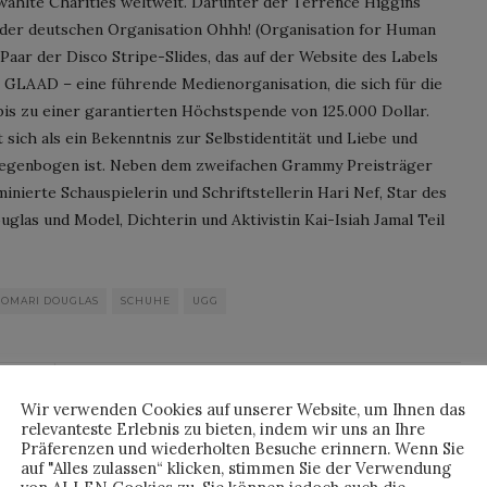
ewählte Charities weltweit. Darunter der Terrence Higgins
t der deutschen Organisation Ohhh! (Organisation for Human
aar der Disco Stripe-Slides, das auf der Website des Labels
n GLAAD – eine führende Medienorganisation, die sich für die
is zu einer garantierten Höchstspende von 125.000 Dollar.
ch als ein Bekenntnis zur Selbstidentität und Liebe und
Regenbogen ist. Neben dem zweifachen Grammy Preisträger
nierte Schauspielerin und Schriftstellerin Hari Nef, Star des
glas und Model, Dichterin und Aktivistin Kai-Isiah Jamal Teil
OMARI DOUGLAS
SCHUHE
UGG
By
HORST
Wir verwenden Cookies auf unserer Website, um Ihnen das
relevanteste Erlebnis zu bieten, indem wir uns an Ihre
Präferenzen und wiederholten Besuche erinnern. Wenn Sie
auf "Alles zulassen“ klicken, stimmen Sie der Verwendung