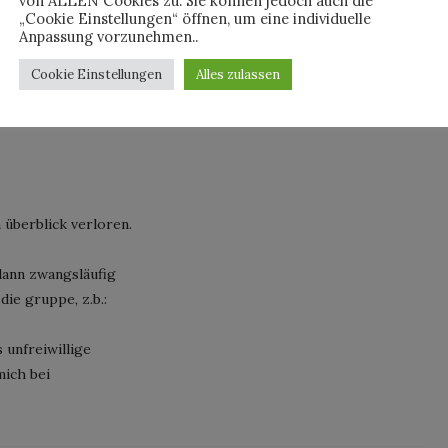
von ALLEN Cookies zu. Sie können jedoch auch die
„Cookie Einstellungen“ öffnen, um eine individuelle
Anpassung vorzunehmen..
Cookie Einstellungen
Alles zulassen
 überblick verloren.
dann zwangsläufig
die gruppe, z.b.:
 unfreiwillige
mich bei