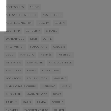
ACCESSOIRES
ADIDAS
ALESSANDRO MICHELE
AUSSTELLUNG
AUSSTELLUNGSTIPP
BEAUTY
BERLIN
BUCHTIPP
BURBERRY
CHANEL
DAMENMODE
DIOR
DÜFTE
FALL-WINTER
FOTOGRAFIE
GADGETS
GUCCI
HAMBURG
HERMÈS
INTERIEUR
INTERVIEW
KAMPAGNE
KARL LAGERFELD
KIM JONES
KUNST
LIVE STREAM
LOOKBOOK
LOUIS VUITTON
MAILAND
MARIA GRAZIA CHIURI
MEINUNG
MUSIK
MUSIKTIPP
MÄNNERMODE
NEWS
PARFUM
PARIS
PRADA
SCHUHE
SNEAKER
TASCHEN VERLAG
UHREN