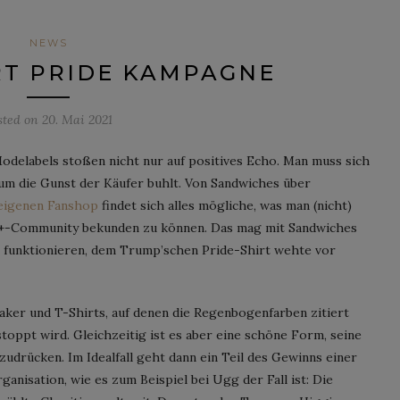
NEWS
RT PRIDE KAMPAGNE
sted on
20. Mai 2021
Modelabels stoßen nicht nur auf positives Echo. Man muss sich
m die Gunst der Käufer buhlt. Von Sandwiches über
igenen Fanshop
findet sich alles mögliche, was man (nicht)
IA+-Community bekunden zu können. Das mag mit Sandwiches
ch funktionieren, dem Trump’schen Pride-Shirt wehte vor
aker und T-Shirts, auf denen die Regenbogenfarben zitiert
oppt wird. Gleichzeitig ist es aber eine schöne Form, seine
drücken. Im Idealfall geht dann ein Teil des Gewinns einer
anisation, wie es zum Beispiel bei Ugg der Fall ist: Die