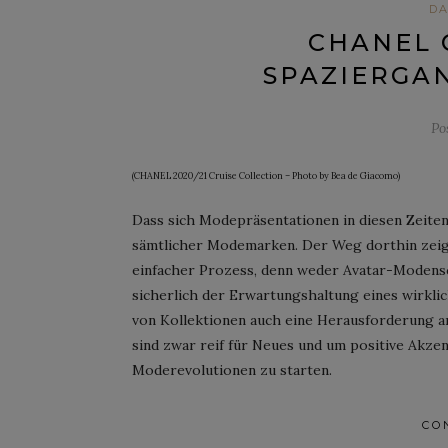
D
CHANEL C
SPAZIERGA
Po
(CHANEL 2020/21 Cruise Collection – Photo by Bea de Giacomo)
Dass sich Modepräsentationen in diesen Zeiten
sämtlicher Modemarken. Der Weg dorthin zeigt
einfacher Prozess, denn weder Avatar-Mode
sicherlich der Erwartungshaltung eines wirkli
von Kollektionen auch eine Herausforderung an 
sind zwar reif für Neues und um positive Akzen
Moderevolutionen zu starten.
CO