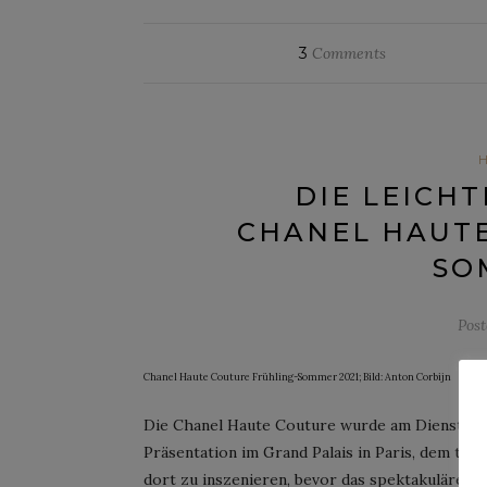
3
Comments
DIE LEICHT
CHANEL HAUTE
SO
Pos
Chanel Haute Couture Frühling-Sommer 2021; Bild: Anton Corbijn
Die Chanel Haute Couture wurde am Dienstag we
Präsentation im Grand Palais in Paris, dem trad
dort zu inszenieren, bevor das spektakuläre Au