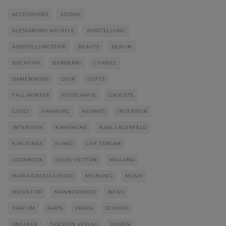
ACCESSOIRES
ADIDAS
ALESSANDRO MICHELE
AUSSTELLUNG
AUSSTELLUNGSTIPP
BEAUTY
BERLIN
BUCHTIPP
BURBERRY
CHANEL
DAMENMODE
DIOR
DÜFTE
FALL-WINTER
FOTOGRAFIE
GADGETS
GUCCI
HAMBURG
HERMÈS
INTERIEUR
INTERVIEW
KAMPAGNE
KARL LAGERFELD
KIM JONES
KUNST
LIVE STREAM
LOOKBOOK
LOUIS VUITTON
MAILAND
MARIA GRAZIA CHIURI
MEINUNG
MUSIK
MUSIKTIPP
MÄNNERMODE
NEWS
PARFUM
PARIS
PRADA
SCHUHE
SNEAKER
TASCHEN VERLAG
UHREN