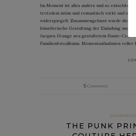
Im Moment ist alles anders und so entschloss s
trotzdem intim und romantisch wirkt und sich
widerspiegelt. Zusammengefasst wurde die Mod
künstlerische Gestaltung der Einladung und di
Jacques Grange neu gestaltetem Haute-Couture
Familienfotoalbums. Momentaufnahmen voller F
CO
5
Comments
DAMENMOD
THE PUNK PRI
COUTURE HER