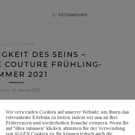
By
PETERKEMPE
HAUTE COUTURE
IGKEIT DES SEINS –
 COUTURE FRÜHLING-
MMER 2021
ted on
29. Januar 2021
Wir verwenden Cookies auf unserer Website, um Ihnen das
relevanteste Erlebnis zu bieten, indem wir uns an Ihre
ltweit virtuell übertragen. Stattgefunden hat die
Präferenzen und wiederholten Besuche erinnern. Wenn Sie
itionellen Platz seit Jahren. Es war eine der letzten Chancen,
auf "Alles zulassen“ klicken, stimmen Sie der Verwendung
sstellungsgebäude langfristig saniert wird.
von ALLEN Cookies zu. Sie können jedoch auch die