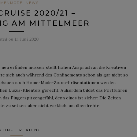
AMENMODE
NEWS
RUISE 2020/21 –
NG AM MITTELMEER
sted on
11. Juni 2020
 neu erfinden müssen, stellt hohen Anspruch an die Kreativen
e sich auch während des Confinements schon als gar nicht so
nschauen noch Home-Made-Zoom-Präsentationen werden
chen Luxus-Klientels gerecht. Außerdem bildet das Fortführen
das Fingerspitzengefühl, denn eines ist sicher: Die Zeiten
te zu setzen, aber nicht wirklich, um überdrehte
NTINUE READING