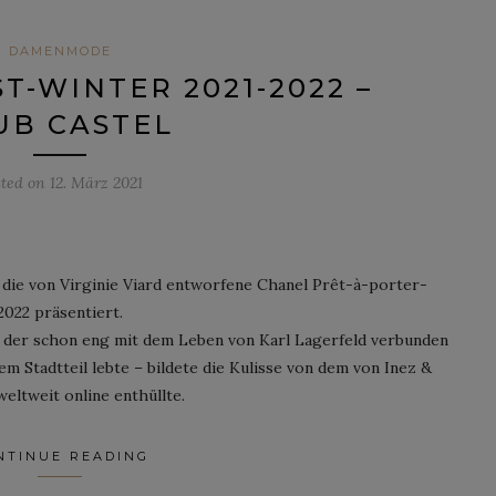
DAMENMODE
T-WINTER 2021-2022 –
UB CASTEL
sted on
12. März 2021
ie von Virginie Viard entworfene Chanel Prêt-à-porter-
2022 präsentiert.
, der schon eng mit dem Leben von Karl Lagerfeld verbunden
em Stadtteil lebte – bildete die Kulisse von dem von Inez &
eltweit online enthüllte.
NTINUE READING