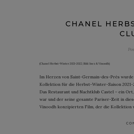
CHANEL HERBS
CL
Po
(Chanel Herbst-Winter 2021-2022; Bild: Inez & Vinoodh)
Im Herzen von Saint-Germain-des-Prés wurde d
Kollektion für die Herbst-Winter-Saison 2021-
Das Restaurant und Nachtklub Castel – ein Ort
war und der seine gesamte Pariser-Zeit in dies
Vinoodh konzipierten Film, der die Kollektion w
CO