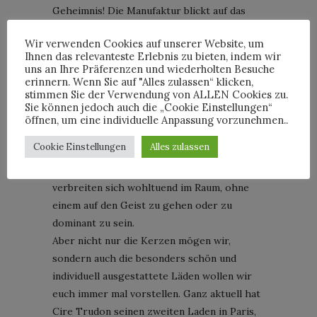
Geheimnis! Die Manufaktur blickt auf das
unglaubliche Gründungsdatum von 1643
Wir verwenden Cookies auf unserer Website, um
zurück und jeder von uns hat so seine
Ihnen das relevanteste Erlebnis zu bieten, indem wir
eigenen Lieblinge bei den Duftkerzen.
uns an Ihre Präferenzen und wiederholten Besuche
Zurzeit kann ich nicht genug bekommen von
erinnern. Wenn Sie auf "Alles zulassen“ klicken,
stimmen Sie der Verwendung von ALLEN Cookies zu.
Odalisque, im Winter sind aber Roi Soleil
Sie können jedoch auch die „Cookie Einstellungen“
oder Solis Rex meine Favoriten – nicht nur
öffnen, um eine individuelle Anpassung vorzunehmen..
weil Letzterer nach dem Spiegelsaal von
Cookie Einstellungen
Alles zulassen
Versailles riecht. Die Düfte sind im
Gegensatz zu anderen Duftkerzen fein und
verbreiten sich wohltuend im Raum, ohne
einem auf den Geist zu gehen oder zu
dominant zu sein.
Aber nicht nur die Kerzen mögen wir,
sondern auch die besonders schön und
individuell ausgestattete Läden wollen wir
euch immer mal vorstellen. Ganz aktuell hat
Cire Trudon seinen zweiten Laden in Paris,