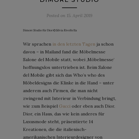
Posted on
15. April 2019
Dimore Studio für Dior © Silvia Rivoltella
Wir sprachen
in den letzten Tagen
ja schon
davon – in Mailand fand die Möbelmesse
Salone del Mobile statt, wobei ‚Möbelmesse‘
hoffnungslos untertrieben ist. Beim Salone
del Mobile gibt sich das Who’s who des
Möbeldesigns die Klinke in die Hand – unter
anderem auch Firmen, die man nicht
zwingend mit Interieur in Verbindung bringt,
wie zum Beispiel
Gucci
oder eben auch Dior.
Dior, ein Haus, das wie kein anderes für
Luxusmode steht, präsentierte 14
Kreationen, die die italienisch-
amerikanischen Interieurdesigner von