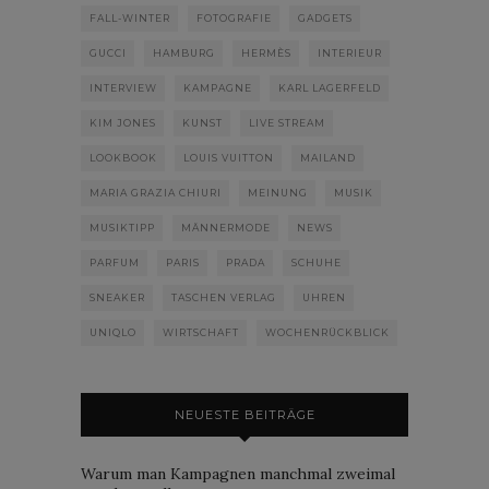
FALL-WINTER
FOTOGRAFIE
GADGETS
GUCCI
HAMBURG
HERMÈS
INTERIEUR
INTERVIEW
KAMPAGNE
KARL LAGERFELD
KIM JONES
KUNST
LIVE STREAM
LOOKBOOK
LOUIS VUITTON
MAILAND
MARIA GRAZIA CHIURI
MEINUNG
MUSIK
MUSIKTIPP
MÄNNERMODE
NEWS
PARFUM
PARIS
PRADA
SCHUHE
SNEAKER
TASCHEN VERLAG
UHREN
UNIQLO
WIRTSCHAFT
WOCHENRÜCKBLICK
NEUESTE BEITRÄGE
Warum man Kampagnen manchmal zweimal