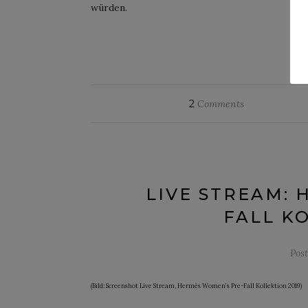
würden.
CO
2
Comments
LIVE STREAM: 
FALL K
Pos
(Bild: Screenshot Live Stream, Hermès Women’s Pre-Fall Kollektion 2019)