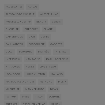
ACCESSOIRES
ADIDAS
ALESSANDRO MICHELE
AUSSTELLUNG
AUSSTELLUNGSTIPP
BEAUTY
BERLIN
BUCHTIPP
BURBERRY
CHANEL
DAMENMODE
DIOR
DÜFTE
FALL-WINTER
FOTOGRAFIE
GADGETS
GUCCI
HAMBURG
HERMÈS
INTERIEUR
INTERVIEW
KAMPAGNE
KARL LAGERFELD
KIM JONES
KUNST
LIVE STREAM
LOOKBOOK
LOUIS VUITTON
MAILAND
MARIA GRAZIA CHIURI
MEINUNG
MUSIK
MUSIKTIPP
MÄNNERMODE
NEWS
PARFUM
PARIS
PRADA
SCHUHE
SNEAKER
TASCHEN VERLAG
UHREN