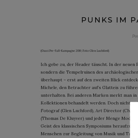
PUNKS IM P
Po
(Gucci Pre-Fall-Kampagne 2019; Foto: Glen Luchford)
Ich gebe zu, der Header täuscht. In der neuen
sondern die Tempelruinen des archäologischen P
überhaupt – erst auf den zweiten Blick entdeck
Michele, den Betrachter auf’s Glatteis zu führ
unterhalten. Bei anderen Marken merkt man in 
Kollektionen behandelt werden. Doch nicht so 
Fotograf (Glen Luchford), Art Director (Christ
(Thomas De Kluyver) und jeder Menge Models v
Geist des klassischen Symposiums heraufzubes
Menschen zur Begleitung von Musik und Tanz 