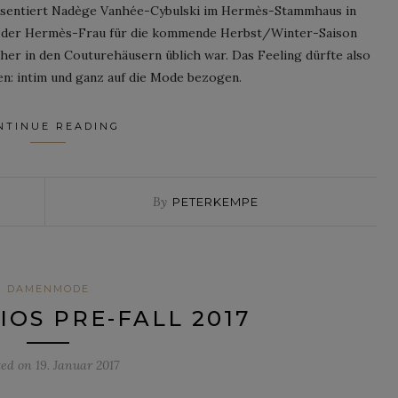
äsentiert Nadège Vanhée-Cybulski im Hermès-Stammhaus in
n der Hermès-Frau für die kommende Herbst/Winter-Saison
her in den Couturehäusern üblich war. Das Feeling dürfte also
: intim und ganz auf die Mode bezogen.
NTINUE READING
By
PETERKEMPE
DAMENMODE
IOS PRE-FALL 2017
ted on
19. Januar 2017