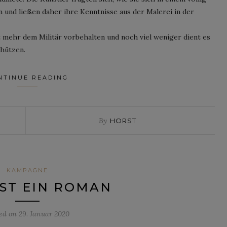
 und ließen daher ihre Kenntnisse aus der Malerei in der
t mehr dem Militär vorbehalten und noch viel weniger dient es
chützen.
NTINUE READING
By
HORST
KAMPAGNE
ST EIN ROMAN
ted on
29. Januar 2020