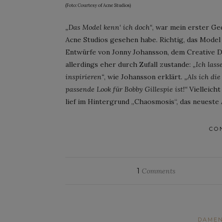
(Foto: Courtesy of Acne Studios)
„Das Model kenn‘ ich doch“
, war mein erster Ge
Acne Studios gesehen habe. Richtig, das Model
Entwürfe von Jonny Johansson, dem Creative 
allerdings eher durch Zufall zustande:
„Ich lass
inspirieren“
, wie Johansson erklärt.
„Als ich die
passende Look für Bobby Gillespie ist!“
Vielleicht
lief im Hintergrund „Chaosmosis“, das neueste 
CO
1
Comments
DAME