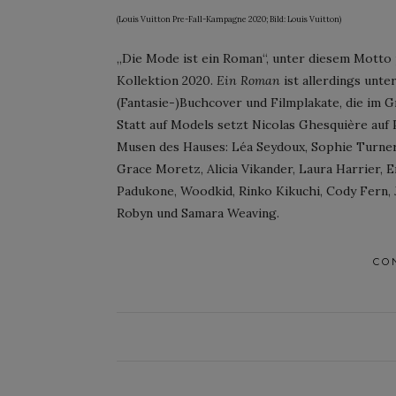
(Louis Vuitton Pre-Fall-Kampagne 2020; Bild: Louis Vuitton)
„Die Mode ist ein Roman“, unter diesem Motto 
Kollektion 2020.
Ein Roman
ist allerdings unt
(Fantasie-)Buchcover und Filmplakate, die im
Statt auf Models setzt Nicolas Ghesquière auf
Musen des Hauses: Léa Seydoux, Sophie Turner 
Grace Moretz, Alicia Vikander, Laura Harrier,
Padukone, Woodkid, Rinko Kikuchi, Cody Fern, J
Robyn und Samara Weaving.
CO