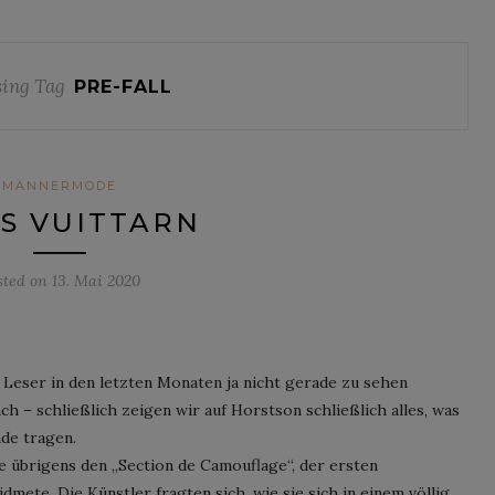
ing Tag
PRE-FALL
MÄNNERMODE
S VUITTARN
sted on
13. Mai 2020
Leser in den letzten Monaten ja nicht gerade zu sehen
 – schließlich zeigen wir auf Horstson schließlich alles, was
ade tragen.
 übrigens den „Section de Camouflage“, der ersten
dmete. Die Künstler fragten sich, wie sie sich in einem völlig