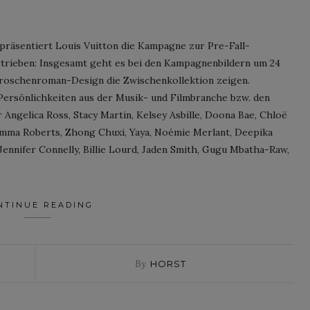
präsentiert Louis Vuitton die Kampagne zur Pre-Fall-
ertrieben: Insgesamt geht es bei den Kampagnenbildern um 24
 Groschenroman-Design die Zwischenkollektion zeigen.
 Persönlichkeiten aus der Musik- und Filmbranche bzw. den
Angelica Ross, Stacy Martin, Kelsey Asbille, Doona Bae, Chloë
 Emma Roberts, Zhong Chuxi, Yaya, Noémie Merlant, Deepika
ennifer Connelly, Billie Lourd, Jaden Smith, Gugu Mbatha-Raw,
NTINUE READING
By
HORST