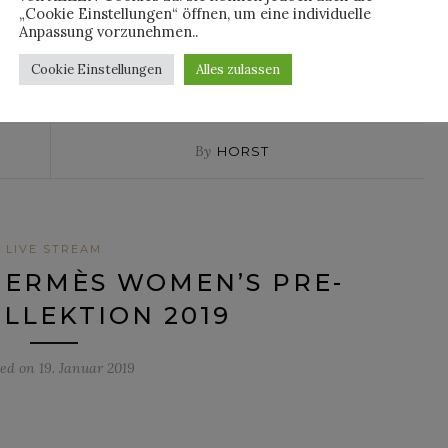
„Cookie Einstellungen“ öffnen, um eine individuelle
Anpassung vorzunehmen..
NTINUE READING
Cookie Einstellungen
Alles zulassen
By
HORST
LIVE STREAM
HERMÈS WOMEN’S PRE-
OLLEKTION 2019
ted on
19. Januar 2019