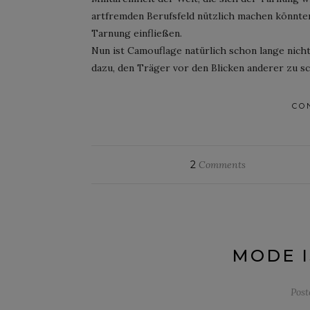
artfremden Berufsfeld nützlich machen könnten
Tarnung einfließen.
Nun ist Camouflage natürlich schon lange nich
dazu, den Träger vor den Blicken anderer zu s
CO
2
Comments
MODE I
Pos