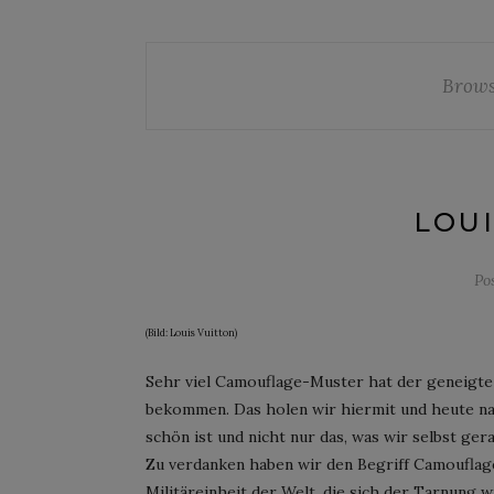
Brows
LOUI
Po
(Bild: Louis Vuitton)
Sehr viel Camouflage-Muster hat der geneigte 
bekommen. Das holen wir hiermit und heute nach
schön ist und nicht nur das, was wir selbst ger
Zu verdanken haben wir den Begriff Camouflage
Militäreinheit der Welt, die sich der Tarnung wi