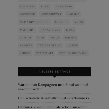
KIM JONES
KUNST
LIVE STREAM
LOOKBOOK
LOUIS VUITTON
MAILAND
MARIA GRAZIA CHIURI
MEINUNG
MUSIK
MUSIKTIPP
MÄNNERMODE
NEWS
PARFUM
PARIS
PRADA
SCHUHE
SNEAKER
TASCHEN VERLAG
UHREN
UNIQLO
WIRTSCHAFT
WOCHENRÜCKBLICK
NEUESTE BEITRÄGE
Warum man Kampagnen manchmal zweimal
ansehen sollte
Der schönste Kontrollverlust des Sommers
Oldtimer können mehr als schön aussehen