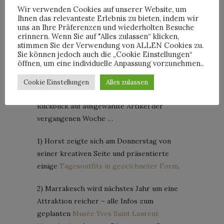
Wir verwenden Cookies auf unserer Website, um
Ihnen das relevanteste Erlebnis zu bieten, indem wir
Posted on
23. Oktober 2016
uns an Ihre Präferenzen und wiederholten Besuche
erinnern. Wenn Sie auf "Alles zulassen“ klicken,
Nach einer durchtanzten Nacht mit nur
stimmen Sie der Verwendung von ALLEN Cookies zu.
Sie können jedoch auch die „Cookie Einstellungen“
wenig Schlaf hilft nur eine gehörige Portion
öffnen, um eine individuelle Anpassung vorzunehmen..
Sauerstoff.
Bevor ich mich gleich auf’s Fahrrad
Cookie Einstellungen
Alles zulassen
schwinge, versorge ich Euch fix mit dem
Rückblick auf ausgewählte Artikel der
vergangenen Woche …
1) Horst zeigte sich am Donnerstag von
seiner kreativen Seite und präsentierte
einige
Tagesoutfits in gezeichneter Form
.
2) Marrakesch wird nächstes Jahr um eine
Attraktion reicher – alle Infos zum
geplanten
Musée Yves Saint Laurent