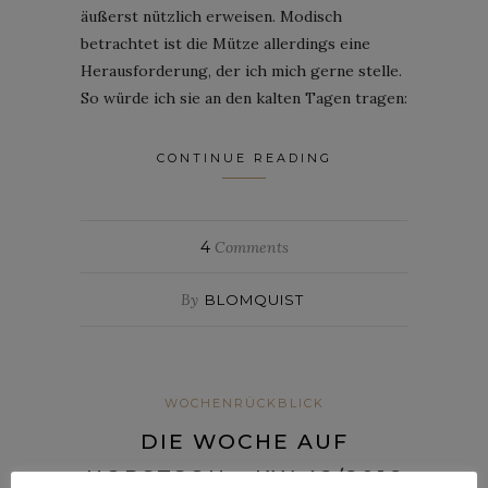
äußerst nützlich erweisen. Modisch
betrachtet ist die Mütze allerdings eine
Herausforderung, der ich mich gerne stelle.
So würde ich sie an den kalten Tagen tragen:
CONTINUE READING
4
Comments
By
BLOMQUIST
WOCHENRÜCKBLICK
DIE WOCHE AUF
HORSTSON – KW 42/2016