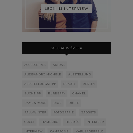
LÉON IM INTERVIEW
SCHLAGWÖRTER
ACCESSOIRES
ADIDAS
ALESSANDRO MICHELE
AUSSTELLUNG
AUSSTELLUNGSTIPP
BEAUTY
BERLIN
BUCHTIPP
BURBERRY
CHANEL
DAMENMODE
DIOR
DÜFTE
FALL-WINTER
FOTOGRAFIE
GADGETS
GUCCI
HAMBURG
HERMÈS
INTERIEUR
INTERVIEW
KAMPAGNE
KARL LAGERFELD