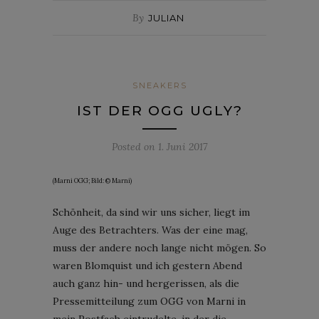
By
JULIAN
SNEAKERS
IST DER OGG UGLY?
Posted on
1. Juni 2017
(Marni OGG; Bild: © Marni)
Schönheit, da sind wir uns sicher, liegt im
Auge des Betrachters. Was der eine mag,
muss der andere noch lange nicht mögen. So
waren Blomquist und ich gestern Abend
auch ganz hin- und hergerissen, als die
Pressemitteilung zum OGG von Marni in
mein Postfach eintrudelte, in der die