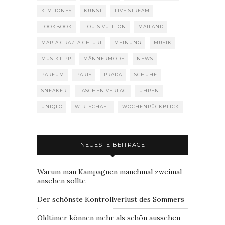
KIM JONES
KUNST
LIVE STREAM
LOOKBOOK
LOUIS VUITTON
MAILAND
MARIA GRAZIA CHIURI
MEINUNG
MUSIK
MUSIKTIPP
MÄNNERMODE
NEWS
PARFUM
PARIS
PRADA
SCHUHE
SNEAKER
TASCHEN VERLAG
UHREN
UNIQLO
WIRTSCHAFT
WOCHENRÜCKBLICK
NEUESTE BEITRÄGE
Warum man Kampagnen manchmal zweimal
ansehen sollte
Der schönste Kontrollverlust des Sommers
Oldtimer können mehr als schön aussehen