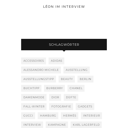
LÉON IM INTERVIEW
SCHLAGWÖRTER
ACCESSOIRES
ADIDAS
ALESSANDRO MICHELE
AUSSTELLUNG
AUSSTELLUNGSTIPP
BEAUTY
BERLIN
BUCHTIPP
BURBERRY
CHANEL
DAMENMODE
DIOR
DÜFTE
FALL-WINTER
FOTOGRAFIE
GADGETS
GUCCI
HAMBURG
HERMÈS
INTERIEUR
INTERVIEW
KAMPAGNE
KARL LAGERFELD