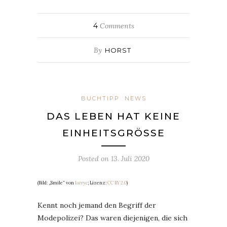
4
Comments
By
HORST
BUCHTIPP
NEWS
DAS LEBEN HAT KEINE
EINHEITSGRÖSSE
Posted on
13. Juli 2020
(Bild: „Smile“ von
larryc
; Lizenz:
CC BY 2.0
)
Kennt noch jemand den Begriff der
Modepolizei? Das waren diejenigen, die sich