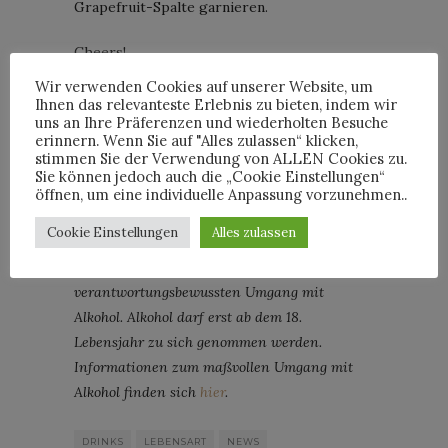
Grapefruit-Spalte garnieren.
Cheers!
Wir verwenden Cookies auf unserer Website, um
Volcán de mi Tierra Tequila ist mit 40,0 Vol.
Ihnen das relevanteste Erlebnis zu bieten, indem wir
% Alkohol abgefüllt auf CLOS19.com und im
uns an Ihre Präferenzen und wiederholten Besuche
erinnern. Wenn Sie auf "Alles zulassen“ klicken,
ausgewählten Fachhandel erhältlich. Die
stimmen Sie der Verwendung von ALLEN Cookies zu.
unverbindliche Preisempfehlung liegt für
Sie können jedoch auch die „Cookie Einstellungen“
öffnen, um eine individuelle Anpassung vorzunehmen..
Volcán Blanco bei 44,00 € und für Volcán
Cristalino bei 66,00 €.
Cookie Einstellungen
Alles zulassen
Wir empfehlen einen maßvollen und
verantwortungsbewussten Umgang mit
Alkohol. Alkohol darf erst ab dem 18.
Lebensjahr zu sich genommen werden.
Informationen zum maßvollen Umgang mit
Alkohol finden sich
hier
.
DRINKS
LEBENSART
NEWS