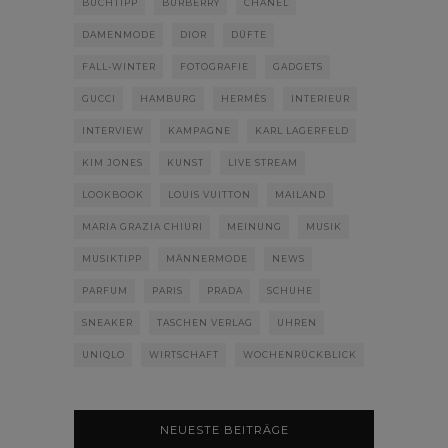
BUCHTIPP
BURBERRY
CHANEL
DAMENMODE
DIOR
DÜFTE
FALL-WINTER
FOTOGRAFIE
GADGETS
GUCCI
HAMBURG
HERMÈS
INTERIEUR
INTERVIEW
KAMPAGNE
KARL LAGERFELD
KIM JONES
KUNST
LIVE STREAM
LOOKBOOK
LOUIS VUITTON
MAILAND
MARIA GRAZIA CHIURI
MEINUNG
MUSIK
MUSIKTIPP
MÄNNERMODE
NEWS
PARFUM
PARIS
PRADA
SCHUHE
SNEAKER
TASCHEN VERLAG
UHREN
UNIQLO
WIRTSCHAFT
WOCHENRÜCKBLICK
NEUESTE BEITRÄGE