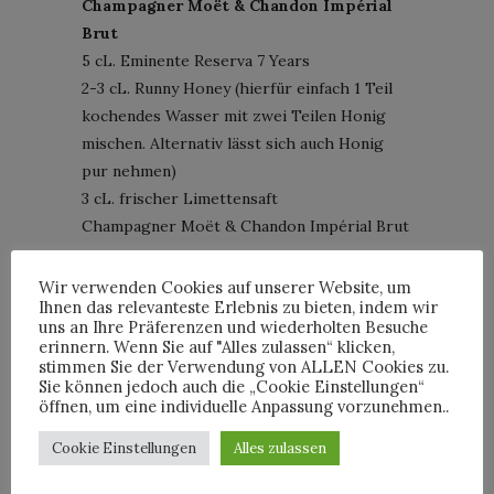
Champagner Moët & Chandon Impérial
Brut
5 cL. Eminente Reserva 7 Years
2-3 cL. Runny Honey (hierfür einfach 1 Teil
kochendes Wasser mit zwei Teilen Honig
mischen. Alternativ lässt sich auch Honig
pur nehmen)
3 cL. frischer Limettensaft
Champagner Moët & Chandon Impérial Brut
Cheers!
Wir verwenden Cookies auf unserer Website, um
Ihnen das relevanteste Erlebnis zu bieten, indem wir
uns an Ihre Präferenzen und wiederholten Besuche
erinnern. Wenn Sie auf "Alles zulassen“ klicken,
stimmen Sie der Verwendung von ALLEN Cookies zu.
Sie können jedoch auch die „Cookie Einstellungen“
öffnen, um eine individuelle Anpassung vorzunehmen..
Cookie Einstellungen
Alles zulassen