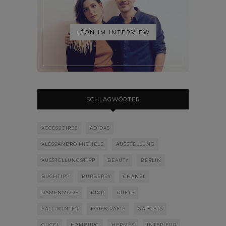
LÉON IM INTERVIEW
SCHLAGWÖRTER
ACCESSOIRES
ADIDAS
ALESSANDRO MICHELE
AUSSTELLUNG
AUSSTELLUNGSTIPP
BEAUTY
BERLIN
BUCHTIPP
BURBERRY
CHANEL
DAMENMODE
DIOR
DÜFTE
FALL-WINTER
FOTOGRAFIE
GADGETS
GUCCI
HAMBURG
HERMÈS
INTERIEUR