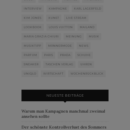
INTERVIEW
KAMPAGNE
KARL LAGERFELD
KIM JONES
KUNST
LIVE STREAM
LOOKBOOK
LOUIS VUITTON
MAILAND
MARIA GRAZIA CHIURI
MEINUNG
MUSIK
MUSIKTIPP
MÄNNERMODE
NEWS
PARFUM
PARIS
PRADA
SCHUHE
SNEAKER
TASCHEN VERLAG
UHREN
UNIQLO
WIRTSCHAFT
WOCHENRÜCKBLICK
NEUESTE BEITRÄGE
Warum man Kampagnen manchmal zweimal
ansehen sollte
Der schönste Kontrollverlust des Sommers