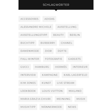
SCHLAGWÖRTER
ACCESSOIRES
ADIDAS
ALESSANDRO MICHELE
AUSSTELLUNG
AUSSTELLUNGSTIPP
BEAUTY
BERLIN
BUCHTIPP
BURBERRY
CHANEL
DAMENMODE
DIOR
DÜFTE
FALL-WINTER
FOTOGRAFIE
GADGETS
GUCCI
HAMBURG
HERMÈS
INTERIEUR
INTERVIEW
KAMPAGNE
KARL LAGERFELD
KIM JONES
KUNST
LIVE STREAM
LOOKBOOK
LOUIS VUITTON
MAILAND
MARIA GRAZIA CHIURI
MEINUNG
MUSIK
MUSIKTIPP
MÄNNERMODE
NEWS