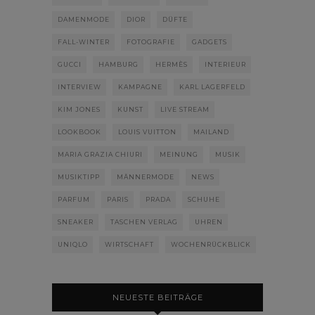
DAMENMODE
DIOR
DÜFTE
FALL-WINTER
FOTOGRAFIE
GADGETS
GUCCI
HAMBURG
HERMÈS
INTERIEUR
INTERVIEW
KAMPAGNE
KARL LAGERFELD
KIM JONES
KUNST
LIVE STREAM
LOOKBOOK
LOUIS VUITTON
MAILAND
MARIA GRAZIA CHIURI
MEINUNG
MUSIK
MUSIKTIPP
MÄNNERMODE
NEWS
PARFUM
PARIS
PRADA
SCHUHE
SNEAKER
TASCHEN VERLAG
UHREN
UNIQLO
WIRTSCHAFT
WOCHENRÜCKBLICK
NEUESTE BEITRÄGE