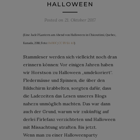
HALLOWEEN
Posted on
21. Oktober 2017
(Eine Jack O’Lantern am Abend von Halloween in Chicoutimi, Quebec,
Kanada, 2016; Foto:
0x010C
;
CC BY-SA 4.0
)
Stammleser werden sich vielleicht noch dran
erinnern können: Vor einigen Jahren haben
wir Horstson zu Halloween „umdekoriert“.
Fledermäuse und Spinnen, die über den
Bildschirm krabbelten, sorgten dafür, dass
die Ladezeiten das Lesen unseres Blogs
nahezu unmöglich machten. Das war dann
auch der Grund, warum wir zukünftig auf
derlei Firlefanz verzichteten und Halloween
mit Missachtung straften. Bis jetzt.
Wenn man zu einer Halloweenparty