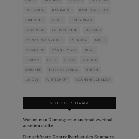
GUCCI
HAMBURG
HERMÈS
INTERIEUR
INTERVIEW
KAMPAGNE
KARL LAGERFELD
KIM JONES
KUNST
LIVE STREAM
LOOKBOOK
LOUIS VUITTON
MAILAND
MARIA GRAZIA CHIURI
MEINUNG
MUSIK
MUSIKTIPP
MÄNNERMODE
NEWS
PARFUM
PARIS
PRADA
SCHUHE
SNEAKER
TASCHEN VERLAG
UHREN
UNIQLO
WIRTSCHAFT
WOCHENRÜCKBLICK
NEUESTE BEITRÄGE
Warum man Kampagnen manchmal zweimal
ansehen sollte
Der schönste Kontrollverlust des Sommers