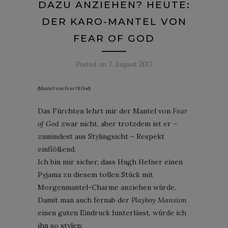
DAZU ANZIEHEN? HEUTE:
DER KARO-MANTEL VON
FEAR OF GOD
Posted on
7. August 2017
(Mantel von Fear Of God)
Das Fürchten lehrt mir der Mantel von
Fear
of God
zwar nicht, aber trotzdem ist er –
zumindest aus Stylingsicht – Respekt
einflößend.
Ich bin mir sicher, dass Hugh Hefner einen
Pyjama zu diesem tollen Stück mit
Morgenmantel-Charme anziehen würde.
Damit man auch fernab der
Playboy Mansion
einen guten Eindruck hinterlässt, würde ich
ihn so stylen: