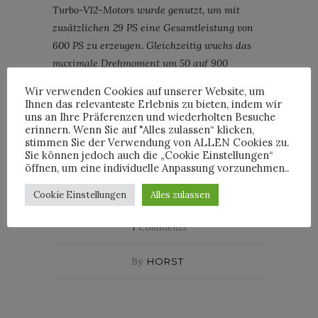
Turbo-V12-Motors wurde genutzt, um mit
zusätzlichen 29 PS eine Gesamtleistung von
600 PS zu erzeugen. Gleichzeitig wuchs das
maximale Drehmoment um 50 auf 900
Newtonmeter.
Wir verwenden Cookies auf unserer Website, um
Die Verbrauchs- und Emissionswerte beziehen
Ihnen das relevanteste Erlebnis zu bieten, indem wir
sich bereits auf das neue Testverfahren
uns an Ihre Präferenzen und wiederholten Besuche
erinnern. Wenn Sie auf "Alles zulassen“ klicken,
(WLTP).
stimmen Sie der Verwendung von ALLEN Cookies zu.
Sie können jedoch auch die „Cookie Einstellungen“
öffnen, um eine individuelle Anpassung vorzunehmen..
AUTOMOBIL
LUXUS
NEWS
ROLLS-ROYCE
Cookie Einstellungen
Alles zulassen
1
Comments
By
HORST