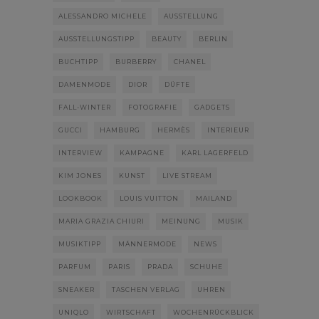
ALESSANDRO MICHELE
AUSSTELLUNG
AUSSTELLUNGSTIPP
BEAUTY
BERLIN
BUCHTIPP
BURBERRY
CHANEL
DAMENMODE
DIOR
DÜFTE
FALL-WINTER
FOTOGRAFIE
GADGETS
GUCCI
HAMBURG
HERMÈS
INTERIEUR
INTERVIEW
KAMPAGNE
KARL LAGERFELD
KIM JONES
KUNST
LIVE STREAM
LOOKBOOK
LOUIS VUITTON
MAILAND
MARIA GRAZIA CHIURI
MEINUNG
MUSIK
MUSIKTIPP
MÄNNERMODE
NEWS
PARFUM
PARIS
PRADA
SCHUHE
SNEAKER
TASCHEN VERLAG
UHREN
UNIQLO
WIRTSCHAFT
WOCHENRÜCKBLICK