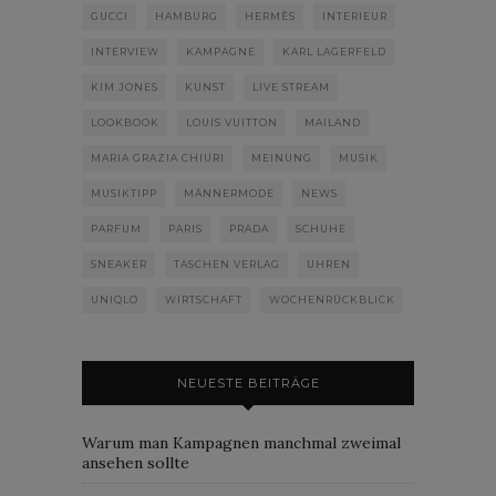
GUCCI
HAMBURG
HERMÈS
INTERIEUR
INTERVIEW
KAMPAGNE
KARL LAGERFELD
KIM JONES
KUNST
LIVE STREAM
LOOKBOOK
LOUIS VUITTON
MAILAND
MARIA GRAZIA CHIURI
MEINUNG
MUSIK
MUSIKTIPP
MÄNNERMODE
NEWS
PARFUM
PARIS
PRADA
SCHUHE
SNEAKER
TASCHEN VERLAG
UHREN
UNIQLO
WIRTSCHAFT
WOCHENRÜCKBLICK
NEUESTE BEITRÄGE
Warum man Kampagnen manchmal zweimal
ansehen sollte