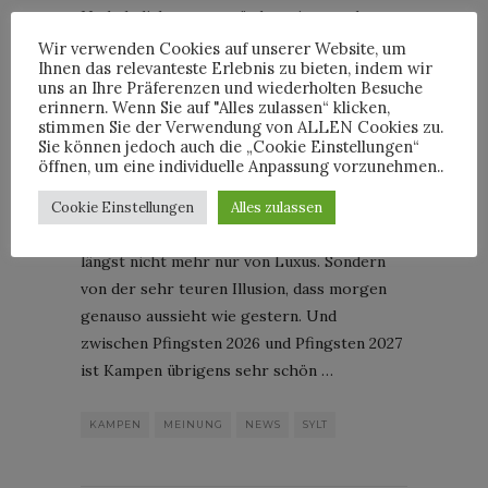
Und ehrlich gesagt würden wir es anders
machen? Nein, wahrscheinlich ist das sogar
Wir verwenden Cookies auf unserer Website, um
Ihnen das relevanteste Erlebnis zu bieten, indem wir
verständlich. Wenn du Anfang zwanzig bist,
uns an Ihre Präferenzen und wiederholten Besuche
Geld keine Rolle spielt und permanent
erinnern. Wenn Sie auf "Alles zulassen“ klicken,
hörst, dass die Zukunft kompliziert, teuer
stimmen Sie der Verwendung von ALLEN Cookies zu.
Sie können jedoch auch die „Cookie Einstellungen“
und möglicherweise automatisiert wird,
öffnen, um eine individuelle Anpassung vorzunehmen..
dann willst du vielleicht einfach einen
Champagner trinken und kurz vergessen,
Cookie Einstellungen
Alles zulassen
dass irgendwann Realität wartet. Sylt lebt
längst nicht mehr nur von Luxus. Sondern
von der sehr teuren Illusion, dass morgen
genauso aussieht wie gestern. Und
zwischen Pfingsten 2026 und Pfingsten 2027
ist Kampen übrigens sehr schön …
KAMPEN
MEINUNG
NEWS
SYLT