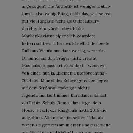
angezogen“. Die Ästhetik ist weniger Dubai-
Luxus, also wenig Bling, dafür das, was selbst
mit viel Fantasie nicht als Quiet Luxury
durchgehen würde, obwohl die
Markenklaviatur eigentlich komplett
beherrscht wird. Nur wirkt selbst der beste
Pulli aus Vicuña nur dann wertig, wenn das
Drumherum den Träger nicht erhöht.
Musikalisch passiert eben dort – wenn wir
von einer, nun ja, „kleinen Unterbrechung“
2024 den Mantel des Schweigens überlegen,
auf dem Strönwai exakt gar nichts.
Irgendwann läuft immer Eurodance, danach
ein Robin-Schulz-Remix, dann irgendein
House-Track, der klingt, als hätte 2016 nie
aufgehört. Alle nicken im selben Takt, als
wären sie gemeinsam in einer Endlosschleife
aus Gin Tonic und BWL-Master gefangen.