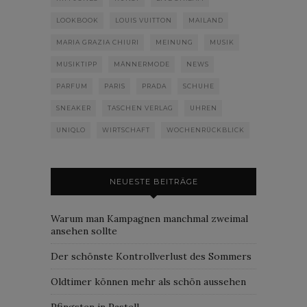
LOOKBOOK
LOUIS VUITTON
MAILAND
MARIA GRAZIA CHIURI
MEINUNG
MUSIK
MUSIKTIPP
MÄNNERMODE
NEWS
PARFUM
PARIS
PRADA
SCHUHE
SNEAKER
TASCHEN VERLAG
UHREN
UNIQLO
WIRTSCHAFT
WOCHENRÜCKBLICK
NEUESTE BEITRÄGE
Warum man Kampagnen manchmal zweimal
ansehen sollte
Der schönste Kontrollverlust des Sommers
Oldtimer können mehr als schön aussehen
Pfingsten in Pastell