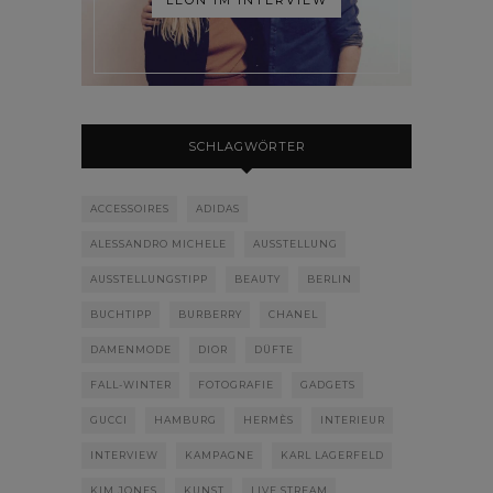
SCHLAGWÖRTER
ACCESSOIRES
ADIDAS
ALESSANDRO MICHELE
AUSSTELLUNG
AUSSTELLUNGSTIPP
BEAUTY
BERLIN
BUCHTIPP
BURBERRY
CHANEL
DAMENMODE
DIOR
DÜFTE
FALL-WINTER
FOTOGRAFIE
GADGETS
GUCCI
HAMBURG
HERMÈS
INTERIEUR
INTERVIEW
KAMPAGNE
KARL LAGERFELD
KIM JONES
KUNST
LIVE STREAM