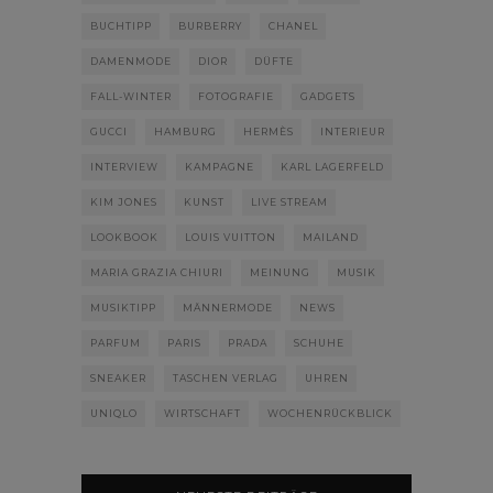
BUCHTIPP
BURBERRY
CHANEL
DAMENMODE
DIOR
DÜFTE
FALL-WINTER
FOTOGRAFIE
GADGETS
GUCCI
HAMBURG
HERMÈS
INTERIEUR
INTERVIEW
KAMPAGNE
KARL LAGERFELD
KIM JONES
KUNST
LIVE STREAM
LOOKBOOK
LOUIS VUITTON
MAILAND
MARIA GRAZIA CHIURI
MEINUNG
MUSIK
MUSIKTIPP
MÄNNERMODE
NEWS
PARFUM
PARIS
PRADA
SCHUHE
SNEAKER
TASCHEN VERLAG
UHREN
UNIQLO
WIRTSCHAFT
WOCHENRÜCKBLICK