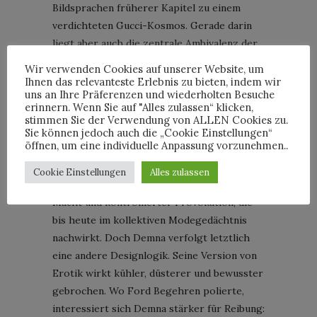
Bildsprachen früherer Kapitel zu einem
verdichteten Gucci-Kosmos. Gerade darin
liegt aber auch die zentrale Ambivalenz der
Schau. Gucci perfektioniert die
Wir verwenden Cookies auf unserer Website, um
Wiedererkennbarkeit der eigenen Codes,
Ihnen das relevanteste Erlebnis zu bieten, indem wir
uns an Ihre Präferenzen und wiederholten Besuche
riskiert dabei jedoch, dass Wiederholung
erinnern. Wenn Sie auf "Alles zulassen“ klicken,
zunehmend als Strategie sichtbar wird.
stimmen Sie der Verwendung von ALLEN Cookies zu.
Dabei wird Demna derzeit auffallend häufig
Sie können jedoch auch die „Cookie Einstellungen“
öffnen, um eine individuelle Anpassung vorzunehmen..
mit Tom Ford verglichen – naheliegend,
schließlich prägte Ford Gucci einst mit
Cookie Einstellungen
Alles zulassen
jener hochglänzenden Mischung aus Sex,
Macht und kontrollierter Provokation, die
bis heute im kollektiven Modegedächtnis
nachwirkt. Doch Demna verfolgt letztlich
eine andere Designlogik. Seine Version von
Erotik wirkt kühler, düsterer und bewusster
gebrochen. Wo Ford Begehren polierte,
interessiert sich Demna stärker für Reibung: