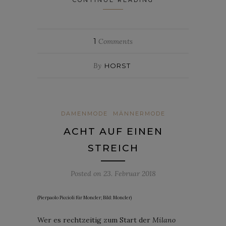
1
Comments
By
HORST
DAMENMODE
MÄNNERMODE
ACHT AUF EINEN
STREICH
Posted on
23. Februar 2018
(Pierpaolo Piccioli für Moncler; Bild: Moncler)
Wer es rechtzeitig zum Start der
Milano