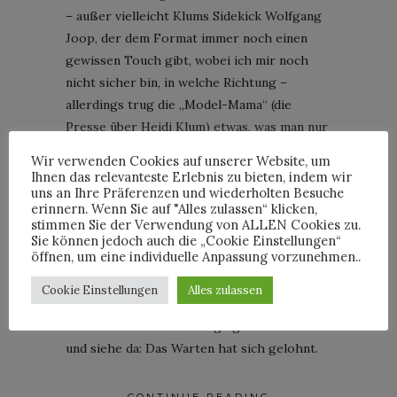
– außer vielleicht Klums Sidekick Wolfgang
Joop, der dem Format immer noch einen
gewissen Touch gibt, wobei ich mir noch
nicht sicher bin, in welche Richtung –
allerdings trug die „Model-Mama“ (die
Presse über Heidi Klum) etwas, was man nur
sehr selten sieht: Einen Look aus der
Wir verwenden Cookies auf unserer Website, um
„Moncler Genius“-Kollektion, genauer
Ihnen das relevanteste Erlebnis zu bieten, indem wir
uns an Ihre Präferenzen und wiederholten Besuche
gesagt
ein Daunen-Ensemble von Pierpaolo
erinnern. Wenn Sie auf "Alles zulassen“ klicken,
Piccioli
. Die Capsule-Kollektion, die der
stimmen Sie der Verwendung von ALLEN Cookies zu.
Valentino-Designer als einer von insgesamt
Sie können jedoch auch die „Cookie Einstellungen“
öffnen, um eine individuelle Anpassung vorzunehmen..
acht Gastkreativen für Moncler entworfen
hat, war so herrlich drüber, dass ich auf
Cookie Einstellungen
Alles zulassen
einmal hellwach war und mich umso mehr
auf eine Genius-Neuauflage gefreut habe –
und siehe da: Das Warten hat sich gelohnt.
CONTINUE READING