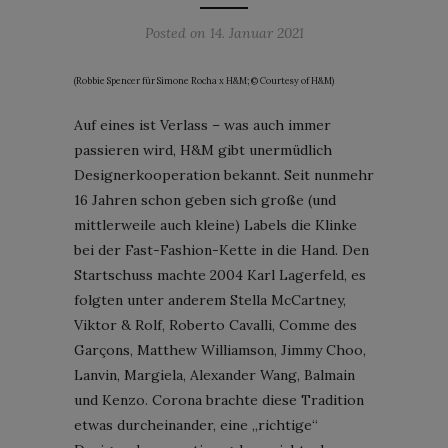
Posted on
14. Januar 2021
(Robbie Spencer für Simone Rocha x H&M; © Courtesy of H&M)
Auf eines ist Verlass – was auch immer
passieren wird, H&M gibt unermüdlich
Designerkooperation bekannt. Seit nunmehr
16 Jahren schon geben sich große (und
mittlerweile auch kleine) Labels die Klinke
bei der Fast-Fashion-Kette in die Hand. Den
Startschuss machte 2004 Karl Lagerfeld, es
folgten unter anderem Stella McCartney,
Viktor & Rolf, Roberto Cavalli, Comme des
Garçons, Matthew Williamson, Jimmy Choo,
Lanvin, Margiela, Alexander Wang, Balmain
und Kenzo. Corona brachte diese Tradition
etwas durcheinander, eine „richtige“