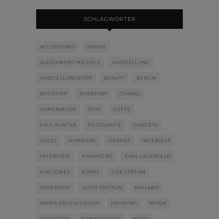
SCHLAGWÖRTER
ACCESSOIRES
ADIDAS
ALESSANDRO MICHELE
AUSSTELLUNG
AUSSTELLUNGSTIPP
BEAUTY
BERLIN
BUCHTIPP
BURBERRY
CHANEL
DAMENMODE
DIOR
DÜFTE
FALL-WINTER
FOTOGRAFIE
GADGETS
GUCCI
HAMBURG
HERMÈS
INTERIEUR
INTERVIEW
KAMPAGNE
KARL LAGERFELD
KIM JONES
KUNST
LIVE STREAM
LOOKBOOK
LOUIS VUITTON
MAILAND
MARIA GRAZIA CHIURI
MEINUNG
MUSIK
MUSIKTIPP
MÄNNERMODE
NEWS