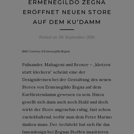
ERMENEGILDO ZEGNA
ERÖFFNET NEUEN STORE
AUF DEM KU’DAMM
Posted on
20. September 2016
(Bild: Courtesy of Ermenegildo Zegna)
Palisander, Mahagoni und Bronze – „klotzen
statt kleckern“ scheint eine der
Designdevisen bei der Gestaltung des neuen
Stores von Ermenegildo Zegna auf dem
Kurfürstendamm gewesen zu sein. Hinzu
gesellt sich dann auch noch Stahl und doch
wirkt der Store angenehm ruhig, fast schon
zurückhaltend, wofür man dem Peter Marino
danken muss. Der Architekt hat sich für das
Innendesign bei Zegnas Stoffen inspirieren