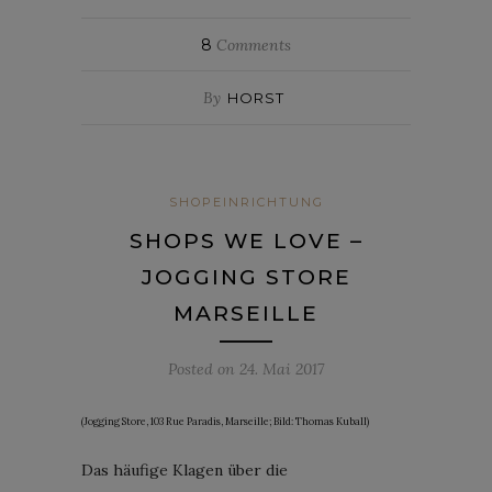
8
Comments
By
HORST
SHOPEINRICHTUNG
SHOPS WE LOVE –
JOGGING STORE
MARSEILLE
Posted on
24. Mai 2017
(Jogging Store, 103 Rue Paradis, Marseille; Bild: Thomas Kuball)
Das häufige Klagen über die