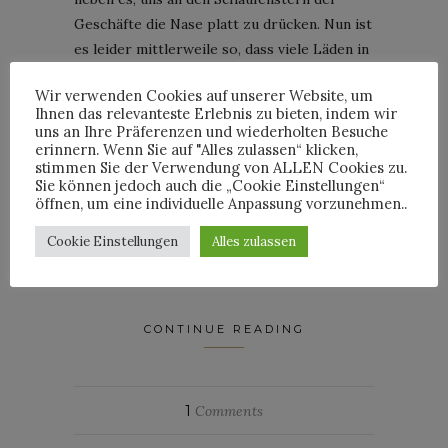
Geschäfte die Nase platt zu drücken. Nun ist
es leider mittlerweile so, dass viele Läden in
Deutschland ihre Schaufensterdekorateure
Wir verwenden Cookies auf unserer Website, um
eingespart haben und statt aufwendiger
Ihnen das relevanteste Erlebnis zu bieten, indem wir
Dekorationen lieber einen Pappaufsteller
uns an Ihre Präferenzen und wiederholten Besuche
erinnern. Wenn Sie auf "Alles zulassen“ klicken,
ins Fenster stellen. Schade, sind doch schon
stimmen Sie der Verwendung von ALLEN Cookies zu.
als Kind viele Wünsche entstanden, wenn
Sie können jedoch auch die „Cookie Einstellungen“
man beim sonntäglichen Spaziergang die mit
öffnen, um eine individuelle Anpassung vorzunehmen..
Playmobil dekorierten Auslagen das
Cookie Einstellungen
Alles zulassen
Highlight bildeten, oder? Warum sollte es
also bei Erwachsenen anders sein?
CONTINUE READING
1
Comments