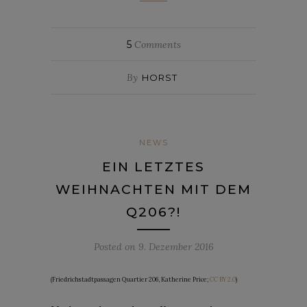
5
Comments
By
HORST
NEWS
EIN LETZTES
WEIHNACHTEN MIT DEM
Q206?!
Posted on
9. Dezember 2016
(Friedrichstadtpassagen Quartier 206, Katherine Price;
CC BY 2.0
)