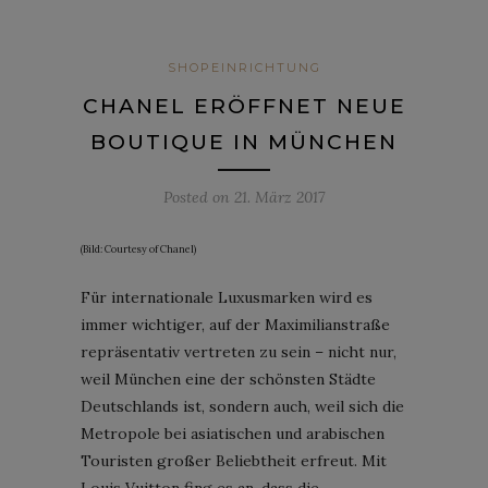
SHOPEINRICHTUNG
CHANEL ERÖFFNET NEUE
BOUTIQUE IN MÜNCHEN
Posted on
21. März 2017
(Bild: Courtesy of Chanel)
Für internationale Luxusmarken wird es
immer wichtiger, auf der Maximilianstraße
repräsentativ vertreten zu sein – nicht nur,
weil München eine der schönsten Städte
Deutschlands ist, sondern auch, weil sich die
Metropole bei asiatischen und arabischen
Touristen großer Beliebtheit erfreut. Mit
Louis Vuitton fing es an, dass die