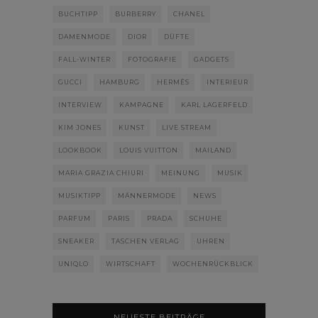
BUCHTIPP
BURBERRY
CHANEL
DAMENMODE
DIOR
DÜFTE
FALL-WINTER
FOTOGRAFIE
GADGETS
GUCCI
HAMBURG
HERMÈS
INTERIEUR
INTERVIEW
KAMPAGNE
KARL LAGERFELD
KIM JONES
KUNST
LIVE STREAM
LOOKBOOK
LOUIS VUITTON
MAILAND
MARIA GRAZIA CHIURI
MEINUNG
MUSIK
MUSIKTIPP
MÄNNERMODE
NEWS
PARFUM
PARIS
PRADA
SCHUHE
SNEAKER
TASCHEN VERLAG
UHREN
UNIQLO
WIRTSCHAFT
WOCHENRÜCKBLICK
NEUESTE BEITRÄGE