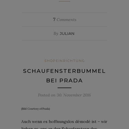
7
Comments
By
JULIAN
SHOPEINRICHTUNG
SCHAUFENSTERBUMMEL
BEI PRADA
Posted on
30. November 2016
(Bild: Courtesy of Prada)
Auch wenn es hoffnungslos démodé ist – wir
lieben es, uns an den Schaufenstern der