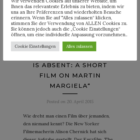
Wir verwenden Cookies auf unserer Website, um
Ihnen das relevanteste Erlebnis zu bieten, indem wir
uns an Ihre Präferenzen und wiederholten Besuche
By
PETERKEMPE
erinnern. Wenn Sie auf "Alles zulassen“ klicken,
stimmen Sie der Verwendung von ALLEN Cookies zu.
Sie können jedoch auch die „Cookie Einstellungen“
öffnen, um eine individuelle Anpassung vorzunehmen..
ALLGEMEIN
Cookie Einstellungen
Alles zulassen
FILMTIPP: „THE ARTIST
IS ABSENT: A SHORT
FILM ON MARTIN
MARGIELA“
Posted on
20. April 2015
Wie dreht man einen Film über jemanden,
den niemand kennt? Die New Yorker
Filmemacherin Alison Chernick hat sich
dieser Aufgabe gestellt. Der Kurzfilm „The