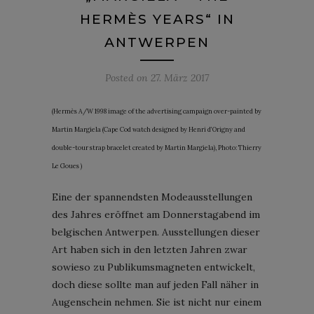
HERMÈS YEARS“ IN
ANTWERPEN
Posted on
27. März 2017
(Hermès A/W 1998 image of the advertising campaign over-painted by
Martin Margiela (Cape Cod watch designed by Henri d’Origny and
double-tour strap bracelet created by Martin Margiela), Photo: Thierry
Le Goues )
Eine der spannendsten Modeausstellungen
des Jahres eröffnet am Donnerstagabend im
belgischen Antwerpen. Ausstellungen dieser
Art haben sich in den letzten Jahren zwar
sowieso zu Publikumsmagneten entwickelt,
doch diese sollte man auf jeden Fall näher in
Augenschein nehmen. Sie ist nicht nur einem