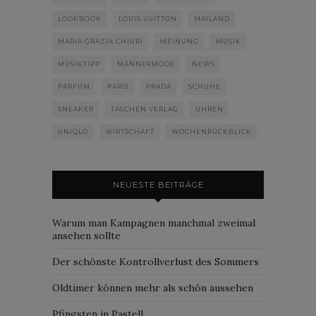
LOOKBOOK
LOUIS VUITTON
MAILAND
MARIA GRAZIA CHIURI
MEINUNG
MUSIK
MUSIKTIPP
MÄNNERMODE
NEWS
PARFUM
PARIS
PRADA
SCHUHE
SNEAKER
TASCHEN VERLAG
UHREN
UNIQLO
WIRTSCHAFT
WOCHENRÜCKBLICK
NEUESTE BEITRÄGE
Warum man Kampagnen manchmal zweimal
ansehen sollte
Der schönste Kontrollverlust des Sommers
Oldtimer können mehr als schön aussehen
Pfingsten in Pastell