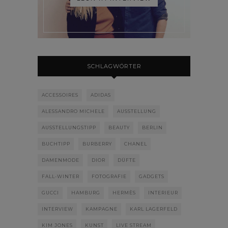
SCHLAGWÖRTER
ACCESSOIRES
ADIDAS
ALESSANDRO MICHELE
AUSSTELLUNG
AUSSTELLUNGSTIPP
BEAUTY
BERLIN
BUCHTIPP
BURBERRY
CHANEL
DAMENMODE
DIOR
DÜFTE
FALL-WINTER
FOTOGRAFIE
GADGETS
GUCCI
HAMBURG
HERMÈS
INTERIEUR
INTERVIEW
KAMPAGNE
KARL LAGERFELD
KIM JONES
KUNST
LIVE STREAM